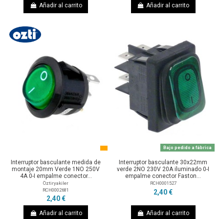
Añadir al carrito
Añadir al carrito
Bajo pedido a fábrica
Interruptor basculante medida de
Interruptor basculante 30x22mm
montaje 20mm Verde 1NO 250V
verde 2NO 230V 20A iluminado 0-I
4A 0-I empalme conector...
empalme conector Faston...
Öztiryakiler
RCH0001527
RCH0002681
2,40 €
2,40 €
Añadir al carrito
Añadir al carrito