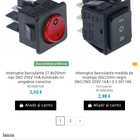
Bajo pedido a fábrica
Interruptor basculante 27,8x25mm
Interruptor basculante medida de
rojo 2NO 250V 16A iluminado 0-I
montaje 30x22mm negro
empalme conector...
2NO/2NO 250V 16A I O II 301188...
RCH0001929
Öztiryakiler
RCH0004566
2,50 €
2,88 €
Añadir al carrito
Añadir al carrito
1
2
Inicio