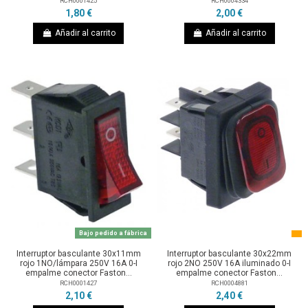
RCH0001425
RCH0004334
1,80 €
2,00 €
Añadir al carrito
Añadir al carrito
Bajo pedido a fábrica
Interruptor basculante 30x11mm
Interruptor basculante 30x22mm
rojo 1NO/lámpara 250V 16A 0-I
rojo 2NO 250V 16A iluminado 0-I
empalme conector Faston...
empalme conector Faston...
RCH0001427
RCH0004881
2,10 €
2,40 €