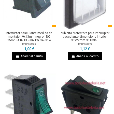
Interruptor basculante medida de
cubierta protectora para interruptor
montaje 19x13mm negro 1NO
basculante dimensione interior
250V 6A 0-I HF-606 TW 345314
30x22mm 301036...
RCH0004208
RCH0001928
1,00 €
1,12 €
Añadir al carrito
Añadir al carrito