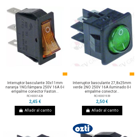
Interruptor basculante 30x11mm
Interruptor basculante 27,8x25mm
naranja 1NO/lámpara 250V 16A 0-I
verde 2NO 250V 16A iluminado 0-I
empalme conector Faston...
empalme conector...
RCH0001428
RCH0001939
2,45 €
2,50 €
Añadir al carrito
Añadir al carrito