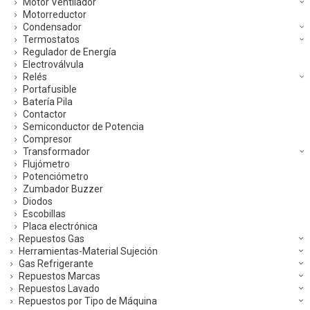
Motor Ventilador
Motorreductor
Condensador
Termostatos
Regulador de Energía
Electroválvula
Relés
Portafusible
Batería Pila
Contactor
Semiconductor de Potencia
Compresor
Transformador
Flujómetro
Potenciómetro
Zumbador Buzzer
Diodos
Escobillas
Placa electrónica
Repuestos Gas
Herramientas-Material Sujeción
Gas Refrigerante
Repuestos Marcas
Repuestos Lavado
Repuestos por Tipo de Máquina