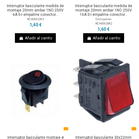
Interruptor basculante medida de
Interruptor basculante medida de
montaje 20mm ambar 1NO 250V
montaje 20mm ambar 1NO 250V
6A 0-I empalme conector...
16A 0-I empalme conector...
RCH0002293
Öztiryakiler
RCH0002682
1,40 €
1,60 €
Añadir al carrito
Añadir al carrito
Interruptor basculante montaje ø
Interruptor basculante 30x22mm