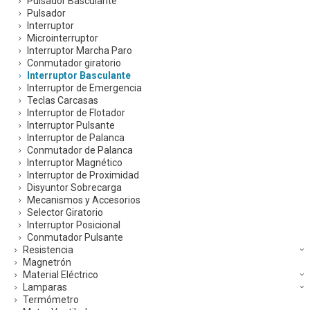
Pulsador Basculante
Pulsador
Interruptor
Microinterruptor
Interruptor Marcha Paro
Conmutador giratorio
Interruptor Basculante
Interruptor de Emergencia
Teclas Carcasas
Interruptor de Flotador
Interruptor Pulsante
Interruptor de Palanca
Conmutador de Palanca
Interruptor Magnético
Interruptor de Proximidad
Disyuntor Sobrecarga
Mecanismos y Accesorios
Selector Giratorio
Interruptor Posicional
Conmutador Pulsante
Resistencia
Magnetrón
Material Eléctrico
Lamparas
Termómetro