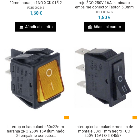
20mm naranja 1NO XCK-015-2
rojo 2CO 250V 16A iluminado
empalme conector Faston 6,3mm
RCH0002645
RCH0001435
1,68 €
1,80 €
Añadir al carrito
Añadir al carrito
Interruptor basculante 30x22mm
interruptor basculante medida de
naranja 2NO 250V 16A iluminado
montaje 30x11mm negro 1CO
0-I empalme conector...
250V 16A I O II 34557...