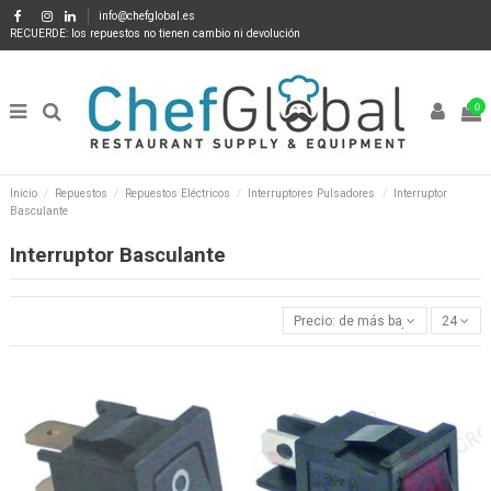
info@chefglobal.es
RECUERDE: los repuestos no tienen cambio ni devolución
0
Inicio
Repuestos
Repuestos Eléctricos
Interruptores Pulsadores
Interruptor
Basculante
Interruptor Basculante
Precio: de más bajo a más alto
24