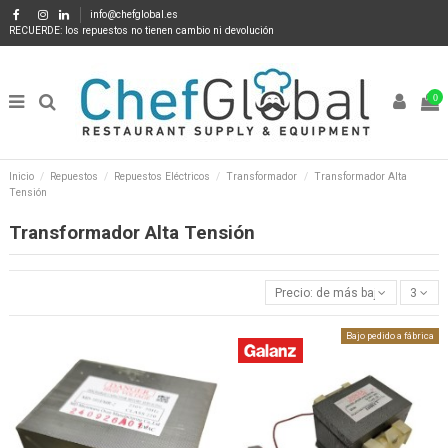
info@chefglobal.es
RECUERDE: los repuestos no tienen cambio ni devolución
0
Inicio
Repuestos
Repuestos Eléctricos
Transformador
Transformador Alta
Tensión
Transformador Alta Tensión
Precio: de más bajo a más alto
3
Bajo pedido a fábrica