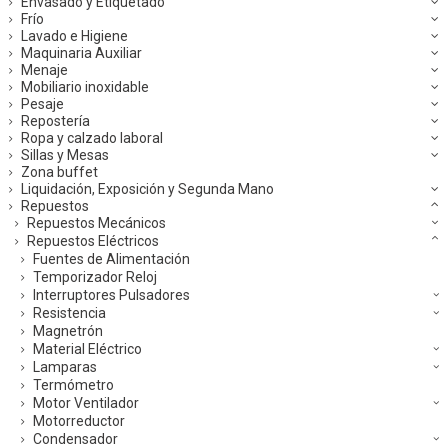
Envasado y Etiquetado
Frío
Lavado e Higiene
Maquinaria Auxiliar
Menaje
Mobiliario inoxidable
Pesaje
Repostería
Ropa y calzado laboral
Sillas y Mesas
Zona buffet
Liquidación, Exposición y Segunda Mano
Repuestos
Repuestos Mecánicos
Repuestos Eléctricos
Fuentes de Alimentación
Temporizador Reloj
Interruptores Pulsadores
Resistencia
Magnetrón
Material Eléctrico
Lamparas
Termómetro
Motor Ventilador
Motorreductor
Condensador