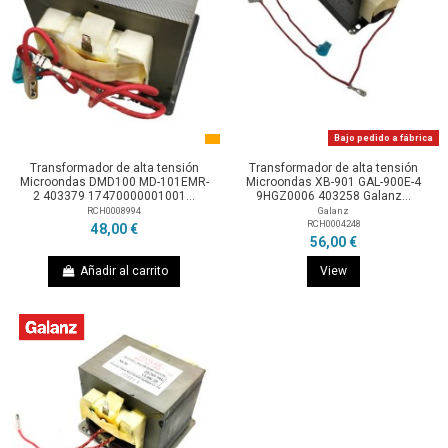
Bajo pedido a fábrica
Transformador de alta tensión
Transformador de alta tensión
Microondas DMD100 MD-101EMR-
Microondas XB-901 GAL-900E-4
2 403379 17470000001001...
9HGZ0006 403258 Galanz...
RCH0008994
Galanz
RCH0004248
48,00 €
56,00 €
Añadir al carrito
View