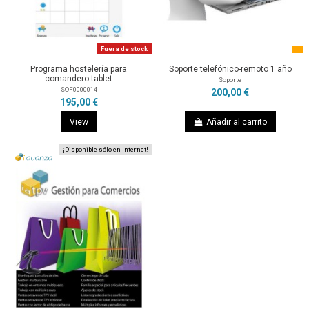
Fuera de stock
Programa hostelería para
Soporte telefónico-remoto 1 año
comandero tablet
Soporte
SOF0000014
200,00 €
195,00 €
View
Añadir al carrito
¡Disponible sólo en Internet!