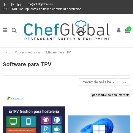
info@chefglobal.es
RECUERDE: los repuestos no tienen cambio ni devolución
0
Inicio
Cobrar y Registrar
Software para TPV
Software para TPV
Precio: de más bajo a más alto
5
¡Disponible sólo en Internet!