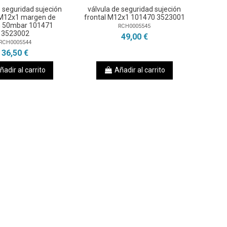
e seguridad sujeción
válvula de seguridad sujeción
 M12x1 margen de
frontal M12x1 101470 3523001
n 50mbar 101471
RCH0005545
3523002
49,00 €
RCH0005544
36,50 €
ñadir al carrito
Añadir al carrito