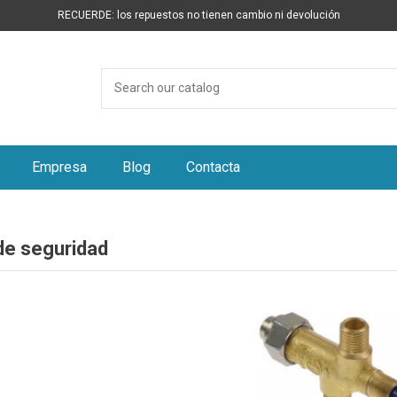
RECUERDE: los repuestos no tienen cambio ni devolución
Empresa
Blog
Contacta
de seguridad