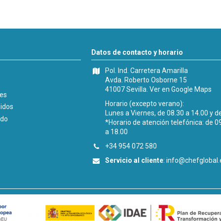
Datos de contacto y horario
Pol. Ind. Carretera Amarilla
Avda. Roberto Osborne 15
41007 Sevilla.
Ver en Google Maps
les
Horario (excepto verano):
didos
Lunes a Viernes, de 08.30 a 14.00 y d
ido
*Horario de atención telefónica: de 0
a 18.00
+34 954 072 580
Servicio al cliente
:
info@chefglobal.