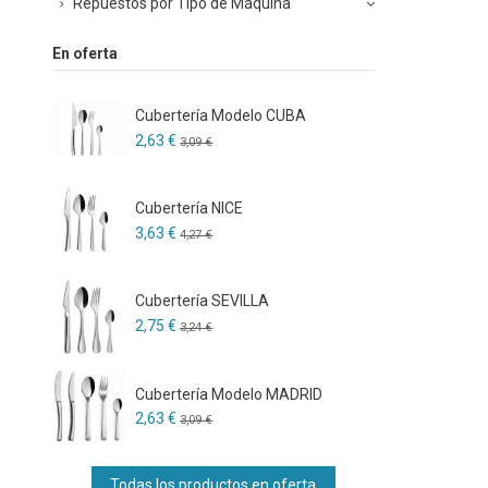
Repuestos por Tipo de Máquina
En oferta
Cubertería Modelo CUBA
2,63 €
3,09 €
Cubertería NICE
3,63 €
4,27 €
Cubertería SEVILLA
2,75 €
3,24 €
Cubertería Modelo MADRID
2,63 €
3,09 €
Todas los productos en oferta