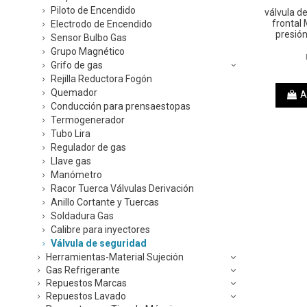
Piloto de Encendido
válvula d
frontal
Electrodo de Encendido
presió
Sensor Bulbo Gas
Grupo Magnético
Grifo de gas
Rejilla Reductora Fogón
Quemador
A
Conducción para prensaestopas
Termogenerador
Tubo Lira
Regulador de gas
Llave gas
Manómetro
Racor Tuerca Válvulas Derivación
Anillo Cortante y Tuercas
Soldadura Gas
Calibre para inyectores
Válvula de seguridad
Herramientas-Material Sujeción
Gas Refrigerante
Repuestos Marcas
Repuestos Lavado