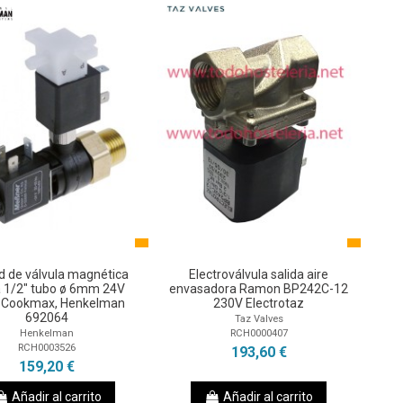
d de válvula magnética
Electroválvula salida aire
a 1/2" tubo ø 6mm 24V
envasadora Ramon BP242C-12
 Cookmax, Henkelman
230V Electrotaz
692064
Taz Valves
RCH0000407
Henkelman
RCH0003526
193,60 €
159,20 €
Añadir al carrito
Añadir al carrito