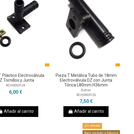
 Plástico Electroválvula
Pieza T Metálica Tubo de 18mm
Z Tornillos y Junta
Electroválvula DZ con Junta
Tórica L80mm H36mm
RCH0003124
Eutron
6,00 €
RCH0003125
7,50 €
Añadir al carrito
Añadir al carrito
¡En oferta!
Bajo pedido a fábrica