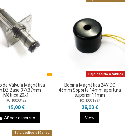
Bajo pedido a fábrica
o de Válvula Mágnétiva
Bobina Magnética 24V DC
 DZ Base 37x37mm
46mm Soporte 14mm apertura
Métrica 20x1
superior 11mm
RCH0003129
RCH0001987
15,00 €
28,00 €
Añadir al carrito
View
Bajo pedido a fábrica