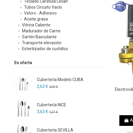
Teclado Carátula Lexan
Tubos Circuito Vacío
Velcro - Adhesivo
Aceite grasa
Vitrina Caliente
Madurador de Carne
Sartén Basculante
Transporte elevación
Esterilizador de cuchillos
En oferta
Cubertería Modelo CUBA
2,63 €
3,09 €
Electrová
Cubertería NICE
3,63 €
4,27 €
A
Cubertería SEVILLA