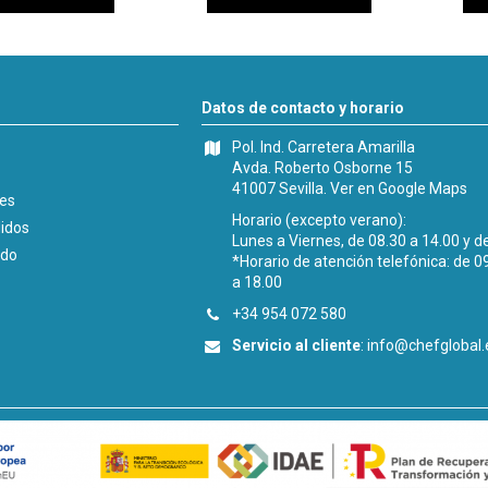
Datos de contacto y horario
Pol. Ind. Carretera Amarilla
Avda. Roberto Osborne 15
41007 Sevilla.
Ver en Google Maps
les
Horario (excepto verano):
didos
Lunes a Viernes, de 08.30 a 14.00 y d
ido
*Horario de atención telefónica: de 0
a 18.00
+34 954 072 580
Servicio al cliente
:
info@chefglobal.