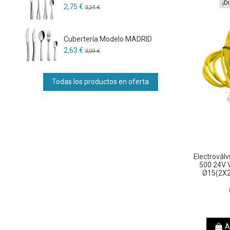
¡D
2,75 €
3,24 €
Cubertería Modelo MADRID
2,63 €
3,09 €
Todas los productos en oferta
Electrovál
500 24V 
Ø15(2X2
A