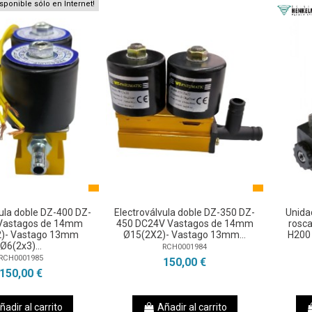
isponible sólo en Internet!
vula doble DZ-400 DZ-
Electroválvula doble DZ-350 DZ-
Unida
Vastagos de 14mm
450 DC24V Vastagos de 14mm
rosc
)- Vastago 13mm
Ø15(2X2)- Vastago 13mm...
H200
Ø6(2x3)...
RCH0001984
RCH0001985
150,00 €
150,00 €
ñadir al carrito
Añadir al carrito