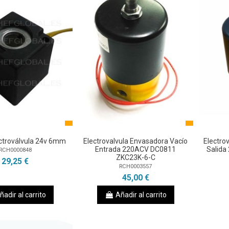
ctroválvula 24v 6mm
Electrovalvula Envasadora Vacío
Electro
Entrada 220ACV DC0811
Salida
RCH0000848
ZKC23K-6-C
29,25 €
RCH0003557
45,00 €
ñadir al carrito
Añadir al carrito