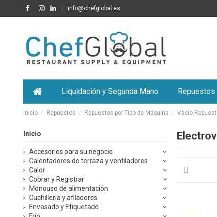
info@chefglobal.es
Liquidación y Segunda Mano
Repuestos
Inicio
Repuestos
Repuestos por Tipo de Máquina
Vacío Repues
Inicio
Electrov
Accesorios para su negocio
Calentadores de terraza y ventiladores
Calor
Cobrar y Registrar
Monouso de alimentación
Cuchillería y afiladores
Envasado y Etiquetado
Frío