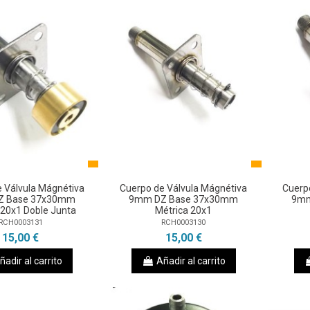
 Válvula Mágnétiva
Cuerpo de Válvula Mágnétiva
Cuerp
Z Base 37x30mm
9mm DZ Base 37x30mm
9mm
 20x1 Doble Junta
Métrica 20x1
RCH0003131
RCH0003130
15,00 €
15,00 €
ñadir al carrito
Añadir al carrito