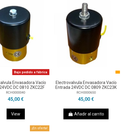
Bajo pedido a fábrica
valvula Envasadora Vacío
Electrovalvula Envasadora Vacío
 24VDC DC 0810 ZKC22F
Entrada 24VDC DC 0809 ZKC23K
RCH0000040
RCH0000650
45,00 €
45,00 €
View
Añadir al carrito
¡En oferta!