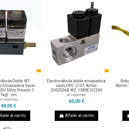
válvula Doble WT-
Electroválvula doble envasadora
Bobi
c Envasadora Vacío
vacío HVC-210T Airtac
46mm S
0V 50Hz Presión 1-
2V02506B WZ-1389E DC24V
1kgf.-cm
RCH0007983
RCH0007562
60,00 €
48,00 €
ñadir al carrito
Añadir al carrito