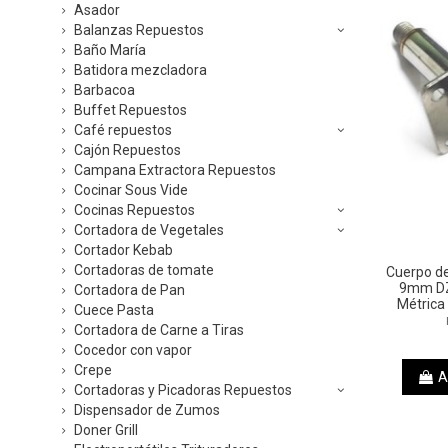
Asador
Balanzas Repuestos
Baño María
Batidora mezcladora
Barbacoa
Buffet Repuestos
Café repuestos
Cajón Repuestos
Campana Extractora Repuestos
Cocinar Sous Vide
Cocinas Repuestos
Cortadora de Vegetales
Cortador Kebab
Cortadoras de tomate
Cuerpo de
9mm D
Cortadora de Pan
Métrica
Cuece Pasta
Cortadora de Carne a Tiras
Cocedor con vapor
Crepe
A
Cortadoras y Picadoras Repuestos
Dispensador de Zumos
Doner Grill