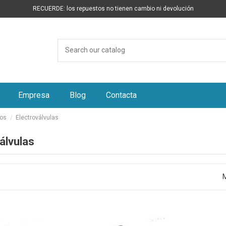
RECUERDE: los repuestos no tienen cambio ni devolución
Empresa
Blog
Contacta
tos
Electroválvulas
álvulas
M