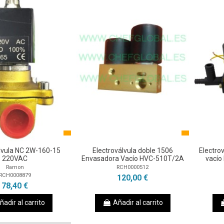
lvula NC 2W-160-15
Electroválvula doble 1506
Electro
220VAC
Envasadora Vacío HVC-510T/2A
vacío
Ramon
RCH0000512
RCH0008879
120,00 €
78,40 €
ñadir al carrito
Añadir al carrito