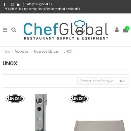
info@chefglobal.es
RECUERDE: los repuestos no tienen cambio ni devolución
0
Inicio
Repuestos
Repuestos Marcas
UNOX
UNOX
Precio: de más bajo a más alto
6