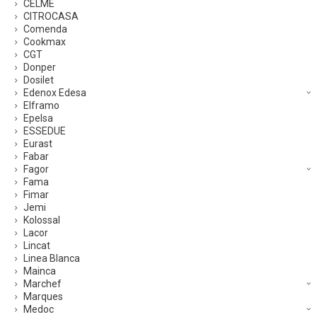
CELME
CITROCASA
Comenda
Cookmax
CGT
Donper
Dosilet
Edenox Edesa
Elframo
Epelsa
ESSEDUE
Eurast
Fabar
Fagor
Fama
Fimar
Jemi
Kolossal
Lacor
Lincat
Linea Blanca
Mainca
Marchef
Marques
Medoc