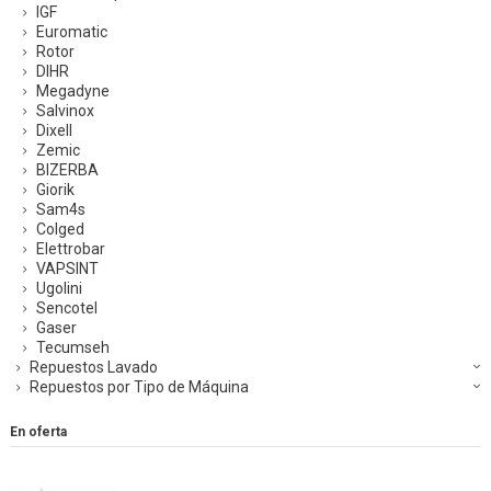
IGF
Euromatic
Rotor
DIHR
Megadyne
Salvinox
Dixell
Zemic
BIZERBA
Giorik
Sam4s
Colged
Elettrobar
VAPSINT
Ugolini
Sencotel
Gaser
Tecumseh
Repuestos Lavado
Repuestos por Tipo de Máquina
En oferta