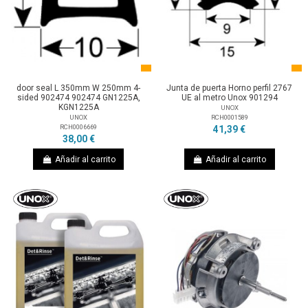
door seal L 350mm W 250mm 4-
Junta de puerta Horno perfil 2767
sided 902474 902474 GN1225A,
UE al metro Unox 901294
KGN1225A
UNOX
RCH0001589
UNOX
RCH0006669
41,39 €
38,00 €
Añadir al carrito
Añadir al carrito