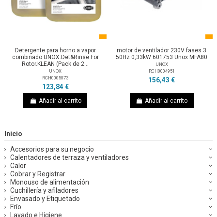
Detergente para horno a vapor
motor de ventilador 230V fases 3
combinado UNOX.Det&Rinse For
50Hz 0,33kW 601753 Unox MFA80
Rotor.KLEAN (Pack de 2...
UNOX
RCH0004951
UNOX
RCH0005073
156,43 €
123,84 €
Añadir al carrito
Añadir al carrito
Inicio
Accesorios para su negocio
Calentadores de terraza y ventiladores
Calor
Cobrar y Registrar
Monouso de alimentación
Cuchillería y afiladores
Envasado y Etiquetado
Frío
Lavado e Higiene