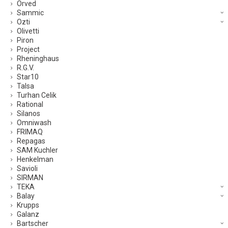
Orved
Sammic
Ozti
Olivetti
Piron
Project
Rheninghaus
R.G.V.
Star10
Talsa
Turhan Celik
Rational
Silanos
Omniwash
FRIMAQ
Repagas
SAM Kuchler
Henkelman
Savioli
SIRMAN
TEKA
Balay
Krupps
Galanz
Bartscher