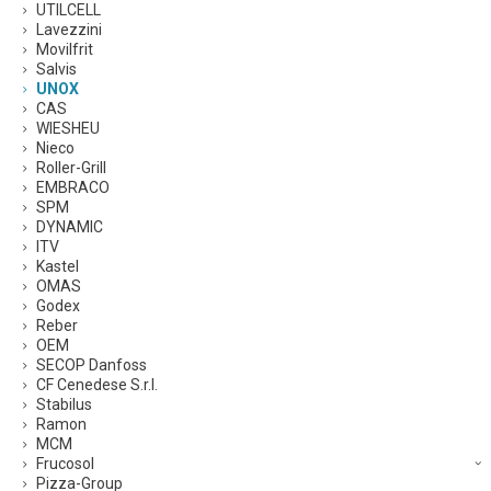
UTILCELL
Lavezzini
Movilfrit
Salvis
UNOX
CAS
WIESHEU
Nieco
Roller-Grill
EMBRACO
SPM
DYNAMIC
ITV
Kastel
OMAS
Godex
Reber
OEM
SECOP Danfoss
CF Cenedese S.r.l.
Stabilus
Ramon
MCM
Frucosol
Pizza-Group