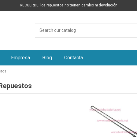
RECUERDE: los repuestos no tienen cambio ni devolución
Empresa
Blog
Contacta
stos
Repuestos