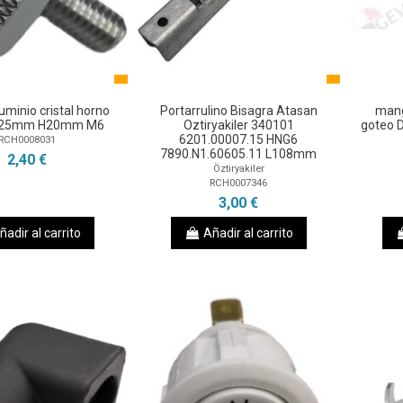
luminio cristal horno
Portarrulino Bisagra Atasan
mang
Ø25mm H20mm M6
Oztiryakiler 340101
goteo 
6201.00007.15 HNG6
RCH0008031
7890.N1.60605.11 L108mm
2,40 €
Öztiryakiler
RCH0007346
3,00 €
ñadir al carrito
Añadir al carrito