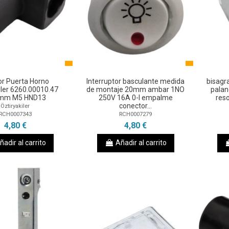
or Puerta Horno
Interruptor basculante medida
bisagr
iler 6260.00010.47
de montaje 20mm ambar 1NO
pala
mm M5 HND13
250V 16A 0-I empalme
res
conector...
Öztiryakiler
RCH0007343
RCH0007279
4,80 €
4,80 €
ñadir al carrito
Añadir al carrito