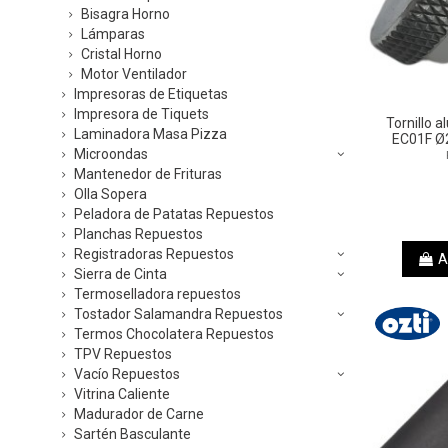
Bisagra Horno
Lámparas
Cristal Horno
Motor Ventilador
Impresoras de Etiquetas
Impresora de Tiquets
Tornillo a
Laminadora Masa Pizza
EC01F 
Microondas
Mantenedor de Frituras
Olla Sopera
Peladora de Patatas Repuestos
Planchas Repuestos
Registradoras Repuestos
A
Sierra de Cinta
Termoselladora repuestos
Tostador Salamandra Repuestos
Termos Chocolatera Repuestos
TPV Repuestos
Vacío Repuestos
Vitrina Caliente
Madurador de Carne
Sartén Basculante