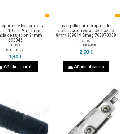
soporte de bisagra para
casquillo para lámpara de
no L 110mm An 12mm
señalización verde UE 1 pzs ø
ncia de sujeción 94mm
8mm 359819 Smeg 763870058
693045
Smeg
RCH0007438
UNOX
RCH0001725
2,00 €
1,40 €
Añadir al carrito
Añadir al carrito