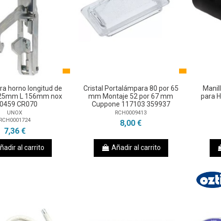
ra horno longitud de
Cristal Portalámpara 80 por 65
Manil
125mm L 156mm nox
mm Montaje 52 por 67 mm
para 
0459 CR070
Cuppone 117103 359937
UNOX
RCH0009413
RCH0001724
8,00 €
7,36 €
ñadir al carrito
Añadir al carrito