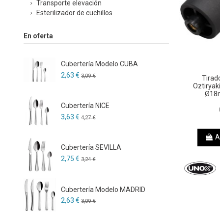
Transporte elevación
Esterilizador de cuchillos
En oferta
Cubertería Modelo CUBA
2,63 €
3,09 €
Tirad
Oztiryak
Ø18
Cubertería NICE
3,63 €
4,27 €
A
Cubertería SEVILLA
2,75 €
3,24 €
Cubertería Modelo MADRID
2,63 €
3,09 €