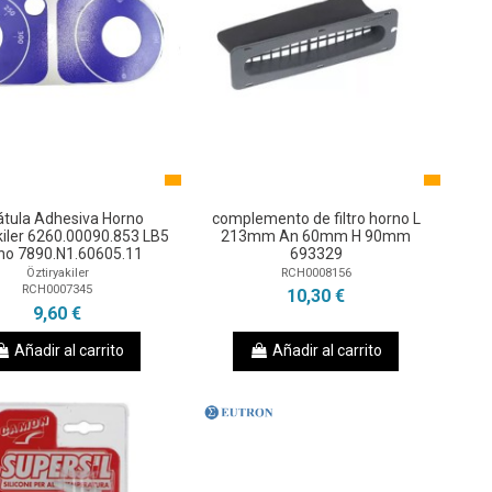
átula Adhesiva Horno
complemento de filtro horno L
kiler 6260.00090.853 LB5
213mm An 60mm H 90mm
no 7890.N1.60605.11
693329
Öztiryakiler
RCH0008156
RCH0007345
10,30 €
9,60 €
Añadir al carrito
Añadir al carrito