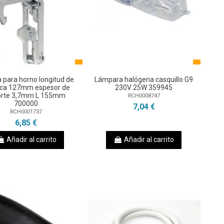
a para horno longitud de
Lámpara halógena casquillo G9
nca 127mm espesor de
230V 25W 359945
orte 3,7mm L 155mm
RCH0008747
700000
7,04 €
RCH0001737
6,85 €
Añadir al carrito
Añadir al carrito