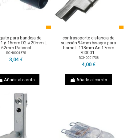
uito para bandeja de
contrasoporte distancia de
D1 ø 15mm D2 ø 20mm L
sujeción 94mm bisagra para
62mm Rational
horno L 118mm An 17mm
700001...
RCH0001875
RCH0001738
3,04 €
4,00 €
Añadir al carrito
Añadir al carrito