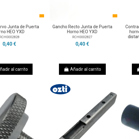
rvo Junta de Puerta
Gancho Recto Junta de Puerta
Contra
rno HEO YXD
Horno HEO YXD
hor
dista
RCH0002828
RCH0002827
0,40 €
0,40 €
ñadir al carrito
Añadir al carrito