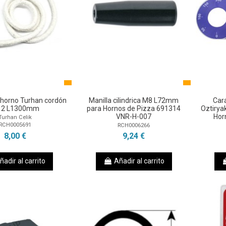
 horno Turhan cordón
Manilla cilindrica M8 L72mm
Car
2 L1300mm
para Hornos de Pizza 691314
Oztirya
VNR-H-007
Hor
Turhan Celik
RCH0005691
RCH0006266
8,00 €
9,24 €
ñadir al carrito
Añadir al carrito