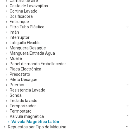
Cámara de aire
Cesta de Lavavajillas
Cortina Lavado
Dosificadora
Entronque
Filtro Tubo Plástico
Imán
Interruptor
Latiguillo Flexible
Manguera Desagüe
Manguera Entrada Agua
Muelle
Panel de mando Embellecedor
Placa Electrónica
Presostato
Pileta Desagüe
Puertas
Resistencia Lavado
Sonda
Teclado lavado
Temporizador
Termostato
Válvula magnética
Válvula Magnética Latón
Repuestos por Tipo de Máquina