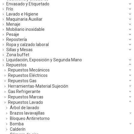
Envasado y Etiquetado
Frío
Lavado e Higiene
Maquinaria Auxiliar
Menaje
Mobiliario inoxidable
Pesaje
Repostería
Ropa y calzado laboral
Sillas y Mesas
Zona buffet
Liquidación, Exposición y Segunda Mano
Repuestos
Repuestos Mecánicos
Repuestos Eléctricos
Repuestos Gas
Herramientas-Material Sujeción
Gas Refrigerante
Repuestos Marcas
Repuestos Lavado
Árbol de lavado
Brazos lavavajillas
Bloqueo Antirretorno
Bomba
Calderín