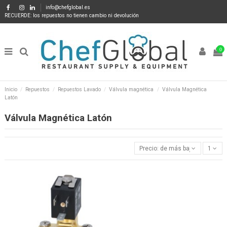
info@chefglobal.es
RECUERDE: los repuestos no tienen cambio ni devolución
0
Inicio
Repuestos
Repuestos Lavado
Válvula magnética
Válvula Magnética
Latón
Válvula Magnética Latón
Precio: de más bajo a más alto
1