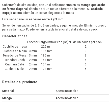
Cubertería de alta calidad, con un diseño moderno en su
mango que acaba
en forma diagonal
, dándole así un toque diferente a la mesa. Su
acabado
espejo
aporta además un toque elegante a la mesa.
Esta serie tiene un
espesor entre 2 y 3 mm
.
Se venden en packs de 2, 3 o 6 unidades, según el modelo. El mismo precio
para cada mazo. Puede ver en la tabla inferior el detalle de cada pack.
Características:
Espesor
Largo (mm)
Peso (Gr.)
Nº de unidades por pack
Cuchillo de mesa
226 mm
2
Cuchara de Mesa
3 mm
196 mm
3
Tenedor de Mesa
3 mm
196 mm
3
Tenedor Lunch
2 mm
157 mm
6
Cuchara Café
2 mm
154 mm
6
Cuchara Moka
2 mm
103 mm
6
Detalles del producto
Material
Acero inoxidable
Mango
Acero Inoxidable