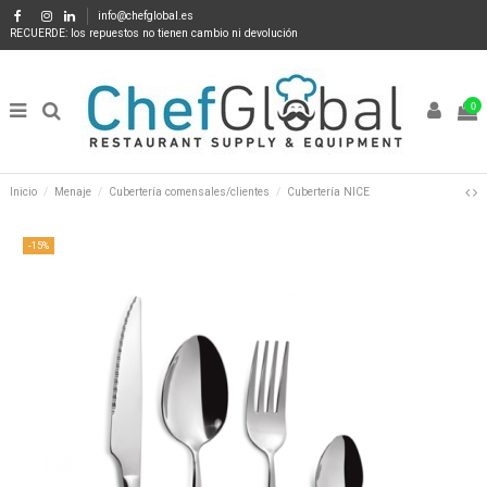
info@chefglobal.es
RECUERDE: los repuestos no tienen cambio ni devolución
0
Inicio
Menaje
Cubertería comensales/clientes
Cubertería NICE
-15%