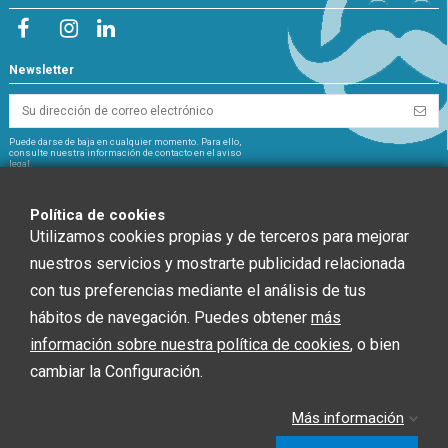
Newsletter
Puede darse de baja en cualquier momento. Para ello,
consulte nuestra información de contacto en el aviso
legal.
NextGeneration
Política de cookies
Utilizamos cookies propias y de terceros para mejorar
nuestros servicios y mostrarte publicidad relacionada
con tus preferencias mediante el análisis de tus
CHEF GLOBAL 2014 SOCIEDAD LIMITADA ha recibido una ayuda de la Unión
hábitos de navegación. Puedes obtener
más
Europea con cargo al Fondo NextGenerationEU, en el marco del Plan de
información sobre nuestra política de cookies
, o bien
Recuperación, Trasformación y Resiliencia, para INSTALACIÓN SOLAR
FOTOVOLTAICA dentro del programa de incentivos ligados al autoconsumo y
cambiar la Configuración.
almacenamiento, con fuentes de Energía renovable, así como la
implantación de sistemas térmicos renovables en el sector residencial del
Ministerio para la Transición Ecológica y el Reto Demográfico, gestionado por
Más información
la Junta de Andalucía, a través de la Agencia Andaluza de la Energía.”