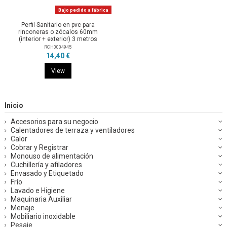
Bajo pedido a fábrica
Perfil Sanitario en pvc para
rinconeras o zócalos 60mm
(interior + exterior) 3 metros
RCH0004945
14,40 €
View
Inicio
Accesorios para su negocio
Calentadores de terraza y ventiladores
Calor
Cobrar y Registrar
Monouso de alimentación
Cuchillería y afiladores
Envasado y Etiquetado
Frío
Lavado e Higiene
Maquinaria Auxiliar
Menaje
Mobiliario inoxidable
Pesaje