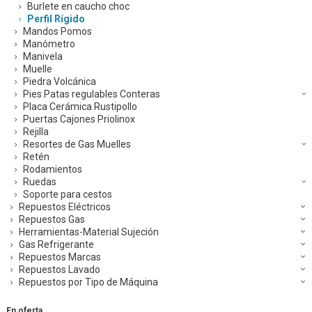
Burlete en caucho choc
Perfil Rígido
Mandos Pomos
Manómetro
Manivela
Muelle
Piedra Volcánica
Pies Patas regulables Conteras
Placa Cerámica Rustipollo
Puertas Cajones Priolinox
Rejilla
Resortes de Gas Muelles
Retén
Rodamientos
Ruedas
Soporte para cestos
Repuestos Eléctricos
Repuestos Gas
Herramientas-Material Sujeción
Gas Refrigerante
Repuestos Marcas
Repuestos Lavado
Repuestos por Tipo de Máquina
En oferta