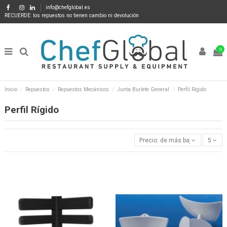
info@chefglobal.es
RECUERDE: los repuestos no tienen cambio ni devolución
0
Inicio
Repuestos
Repuestos Mecánicos
Junta Burlete General
Perfil Rígido
Perfil Rígido
Precio: de más bajo a más alto
5