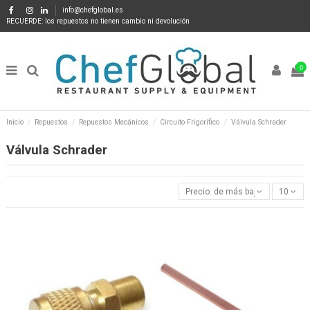
info@chefglobal.es
RECUERDE: los repuestos no tienen cambio ni devolución
0
Inicio
Repuestos
Repuestos Mecánicos
Circuito Frigorífico
Válvula Schrader
Válvula Schrader
Precio: de más bajo a más alto
10