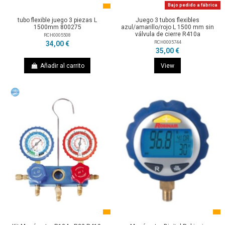
Bajo pedido a fábrica
tubo flexible juego 3 piezas L
Juego 3 tubos flexibles
1500mm 800275
azul/amarillo/rojo L 1500 mm sin
válvula de cierre R410a
RCH0005508
RCH0005744
34,00 €
35,00 €
Añadir al carrito
View