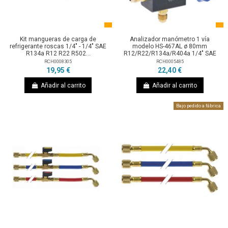
Kit mangueras de carga de
Analizador manómetro 1 vía
refrigerante roscas 1/4" - 1/4" SAE
modelo HS-467AL ø 80mm
R134a R12 R22 R502...
R12/R22/R134a/R404a 1/4" SAE
RCH0008305
RCH0005485
19,95 €
22,40 €
Añadir al carrito
Añadir al carrito
Bajo pedido a fábrica