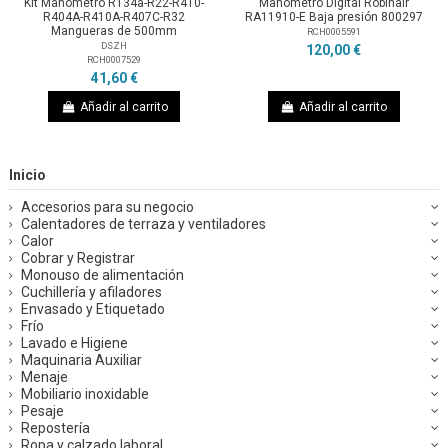
Kit Manómetro R134a-R22-R410-
Manómetro Digital Robinair
R404A-R410A-R407C-R32
RA11910-E Baja presión 800297
Mangueras de 500mm
RCH0005591
DSZH
120,00 €
RCH0007529
41,60 €
Añadir al carrito
Añadir al carrito
Inicio
Accesorios para su negocio
Calentadores de terraza y ventiladores
Calor
Cobrar y Registrar
Monouso de alimentación
Cuchillería y afiladores
Envasado y Etiquetado
Frío
Lavado e Higiene
Maquinaria Auxiliar
Menaje
Mobiliario inoxidable
Pesaje
Repostería
Ropa y calzado laboral