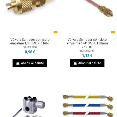
Válvula Schrader completo
Válvula Schrader completo
empalme 1/4" SAE sin tubo
empalme 1/4" SAE L 130mm
750101
RCH0007230
RCH0002164
0,96 €
1,12 €
Añadir al carrito
Añadir al carrito