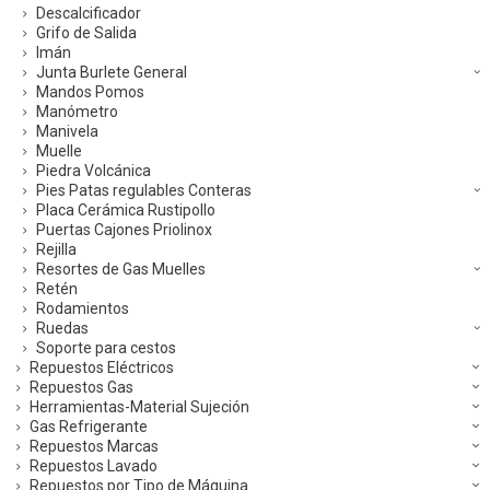
Descalcificador
Grifo de Salida
Imán
Junta Burlete General
Mandos Pomos
Manómetro
Manivela
Muelle
Piedra Volcánica
Pies Patas regulables Conteras
Placa Cerámica Rustipollo
Puertas Cajones Priolinox
Rejilla
Resortes de Gas Muelles
Retén
Rodamientos
Ruedas
Soporte para cestos
Repuestos Eléctricos
Repuestos Gas
Herramientas-Material Sujeción
Gas Refrigerante
Repuestos Marcas
Repuestos Lavado
Repuestos por Tipo de Máquina