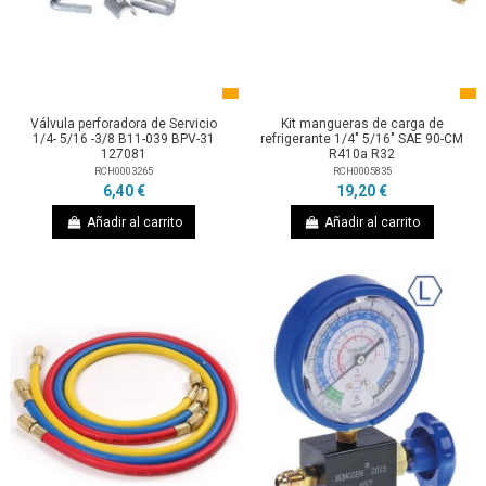
Válvula perforadora de Servicio
Kit mangueras de carga de
1/4- 5/16 -3/8 B11-039 BPV-31
refrigerante 1/4" 5/16" SAE 90-CM
127081
R410a R32
RCH0003265
RCH0005835
6,40 €
19,20 €
Añadir al carrito
Añadir al carrito