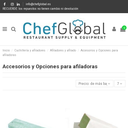
info@chefglobal.es
RECUERDE: los repuestos no tienen cambio ni devolución
0
Inicio
Cuchillería y afiladores
Afiladores y afilado
Accesorios y Opciones para
afiladoras
Accesorios y Opciones para afiladoras
Precio: de más bajo a más alto
7