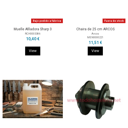
Bajo pedido a fábrica
Fuera de stock
Muelle Afiladora Sharp 3
Chaira de 25 cm ARCOS
RCH0003386
Arcos
MEN0000221
10,40 €
11,51 €
View
View