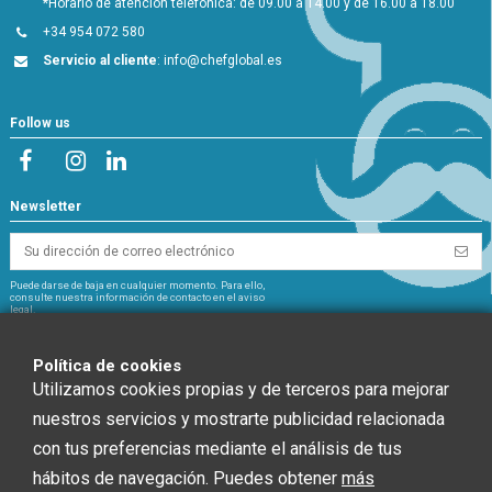
*Horario de atención telefónica: de 09.00 a 14.00 y de 16.00 a 18.00
+34 954 072 580
Servicio al cliente
:
info@chefglobal.es
Follow us
Newsletter
Puede darse de baja en cualquier momento. Para ello,
consulte nuestra información de contacto en el aviso
legal.
NextGeneration
Política de cookies
Utilizamos cookies propias y de terceros para mejorar
nuestros servicios y mostrarte publicidad relacionada
con tus preferencias mediante el análisis de tus
CHEF GLOBAL 2014 SOCIEDAD LIMITADA ha recibido una ayuda de la Unión
hábitos de navegación. Puedes obtener
más
Europea con cargo al Fondo NextGenerationEU, en el marco del Plan de