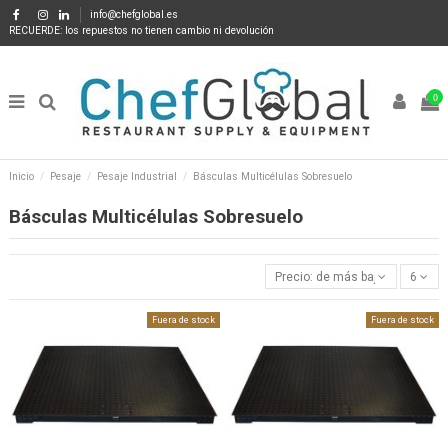
info@chefglobal.es
RECUERDE: los repuestos no tienen cambio ni devolución
0
Inicio
Pesaje
Pesaje Industrial
Básculas Multicélulas Sobresuelo
Básculas Multicélulas Sobresuelo
Precio: de más bajo a más alto
6
Fuera de stock
Fuera de stock