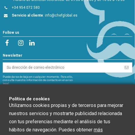
+34 954 072 580
Servicio al cliente
:
info@chefglobal.es
Follow us
Newsletter
Puede darse de baja en cualquier momento. Para ello,
consulte nuestra información de contacto en el aviso
legal.
NextGeneration
Política de cookies
Utilizamos cookies propias y de terceros para mejorar
nuestros servicios y mostrarte publicidad relacionada
con tus preferencias mediante el análisis de tus
CHEF GLOBAL 2014 SOCIEDAD LIMITADA ha recibido una ayuda de la Unión
hábitos de navegación. Puedes obtener
más
Europea con cargo al Fondo NextGenerationEU, en el marco del Plan de