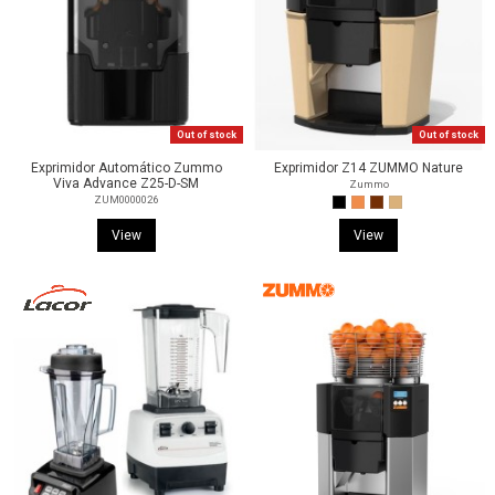
Out of stock
Out of stock
Exprimidor Automático Zummo
Exprimidor Z14 ZUMMO Nature
Viva Advance Z25-D-SM
Zummo
ZUM0000026
View
View