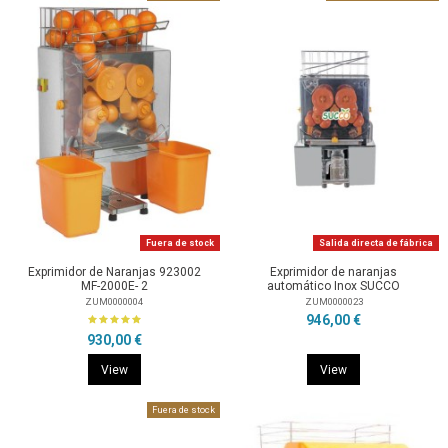
Fuera de stock
Salida directa de fábrica
Exprimidor de Naranjas 923002
Exprimidor de naranjas
MF-2000E- 2
automático Inox SUCCO
ZUM0000004
ZUM0000023
946,00 €
930,00 €
View
View
Fuera de stock