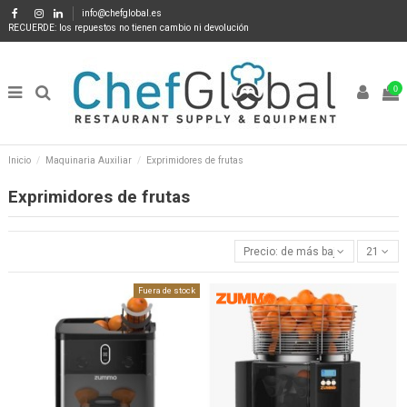
info@chefglobal.es
RECUERDE: los repuestos no tienen cambio ni devolución
0
Inicio
Maquinaria Auxiliar
Exprimidores de frutas
Exprimidores de frutas
Precio: de más bajo a más alto
21
Fuera de stock