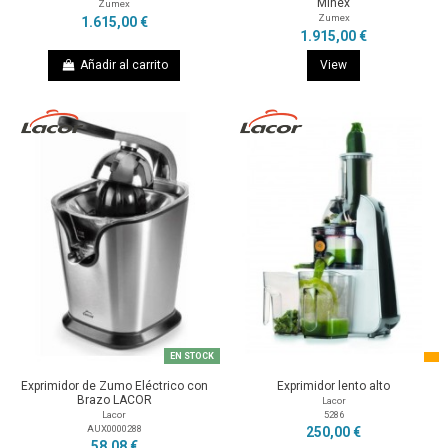
Minex
Zumex
Zumex
1.615,00 €
1.915,00 €
Añadir al carrito
View
EN STOCK
Exprimidor de Zumo Eléctrico con
Exprimidor lento alto
Brazo LACOR
Lacor
5286
Lacor
AUX0000288
250,00 €
58,08 €