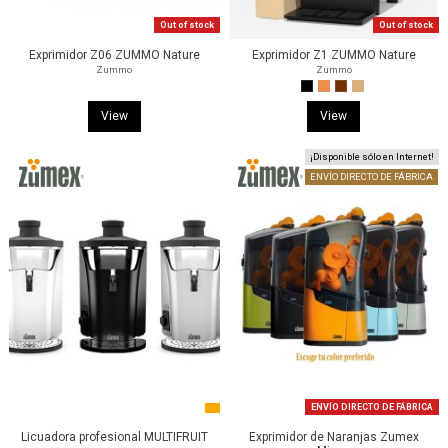
Out of stock
Out of stock
Exprimidor Z06 ZUMMO Nature
Exprimidor Z1 ZUMMO Nature
Zummo
Zummo
View
View
¡Disponible sólo en Internet!
ENVÍO DIRECTO DE FÁBRICA
ENVÍO DIRECTO DE FÁBRICA
Licuadora profesional MULTIFRUIT
Exprimidor de Naranjas Zumex