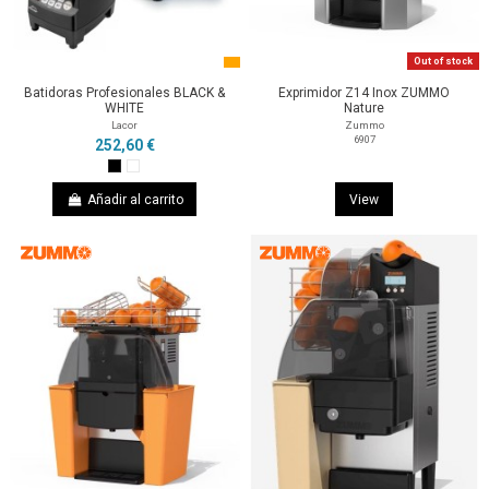
Out of stock
Batidoras Profesionales BLACK &
Exprimidor Z14 Inox ZUMMO
WHITE
Nature
Lacor
Zummo
6907
252,60 €
Añadir al carrito
View