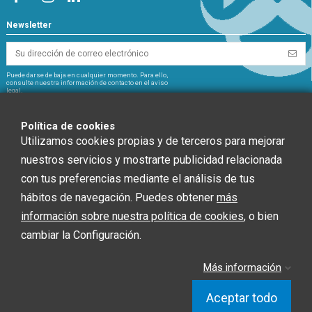
Newsletter
Puede darse de baja en cualquier momento. Para ello,
consulte nuestra información de contacto en el aviso
legal.
NextGeneration
Política de cookies
Utilizamos cookies propias y de terceros para mejorar
nuestros servicios y mostrarte publicidad relacionada
con tus preferencias mediante el análisis de tus
CHEF GLOBAL 2014 SOCIEDAD LIMITADA ha recibido una ayuda de la Unión
hábitos de navegación. Puedes obtener
más
Europea con cargo al Fondo NextGenerationEU, en el marco del Plan de
Recuperación, Trasformación y Resiliencia, para INSTALACIÓN SOLAR
información sobre nuestra política de cookies
, o bien
FOTOVOLTAICA dentro del programa de incentivos ligados al autoconsumo y
cambiar la Configuración.
almacenamiento, con fuentes de Energía renovable, así como la
implantación de sistemas térmicos renovables en el sector residencial del
Ministerio para la Transición Ecológica y el Reto Demográfico, gestionado por
Más información
la Junta de Andalucía, a través de la Agencia Andaluza de la Energía.”
Aceptar todo