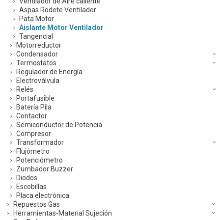
Ventilador de Aire caliente
Aspas Rodete Ventilador
Pata Motor
Aislante Motor Ventilador
Tangencial
Motorreductor
Condensador
Termostatos
Regulador de Energía
Electroválvula
Relés
Portafusible
Batería Pila
Contactor
Semiconductor de Potencia
Compresor
Transformador
Flujómetro
Potenciómetro
Zumbador Buzzer
Diodos
Escobillas
Placa electrónica
Repuestos Gas
Herramientas-Material Sujeción