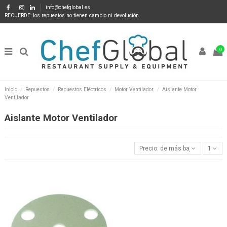
info@chefglobal.es
RECUERDE: los repuestos no tienen cambio ni devolución
0
Inicio
Repuestos
Repuestos Eléctricos
Motor Ventilador
Aislante Motor
Ventilador
Aislante Motor Ventilador
Precio: de más bajo a más alto
1