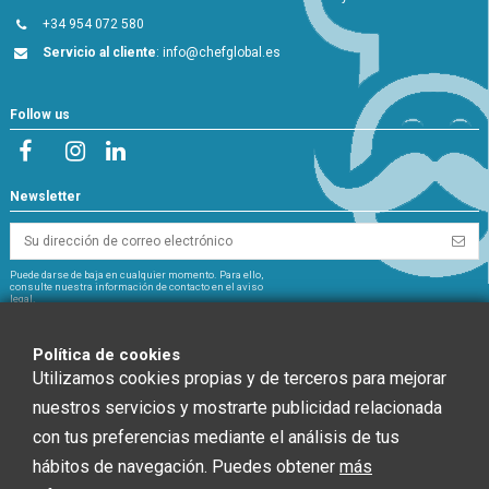
+34 954 072 580
Servicio al cliente
:
info@chefglobal.es
Follow us
Newsletter
Puede darse de baja en cualquier momento. Para ello,
consulte nuestra información de contacto en el aviso
legal.
NextGeneration
Política de cookies
Utilizamos cookies propias y de terceros para mejorar
nuestros servicios y mostrarte publicidad relacionada
con tus preferencias mediante el análisis de tus
CHEF GLOBAL 2014 SOCIEDAD LIMITADA ha recibido una ayuda de la Unión
hábitos de navegación. Puedes obtener
más
Europea con cargo al Fondo NextGenerationEU, en el marco del Plan de