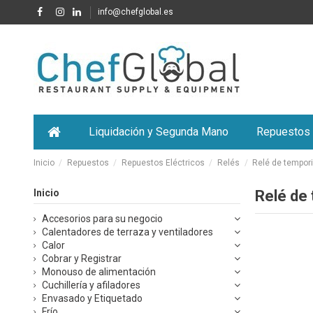
info@chefglobal.es
Liquidación y Segunda Mano
Repuestos
Inicio
Repuestos
Repuestos Eléctricos
Relés
Relé de tempor
Inicio
Relé de
Accesorios para su negocio
Calentadores de terraza y ventiladores
Calor
Cobrar y Registrar
Monouso de alimentación
Cuchillería y afiladores
Envasado y Etiquetado
Frío