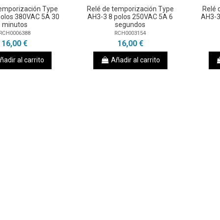
temporización Type
Relé de temporización Type
Relé 
polos 380VAC 5A 30
AH3-3 8 polos 250VAC 5A 6
AH3-3
minutos
segundos
RCH0006388
RCH0003154
16,00 €
16,00 €
ñadir al carrito
Añadir al carrito