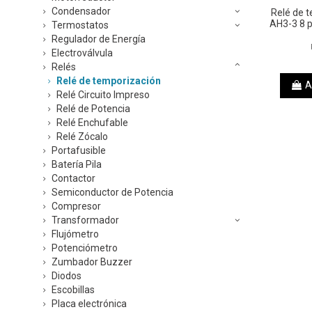
Condensador
Relé de 
AH3-3 8 
Termostatos
Regulador de Energía
Electroválvula
Relés
Relé de temporización
A
Relé Circuito Impreso
Relé de Potencia
Relé Enchufable
Relé Zócalo
Portafusible
Batería Pila
Contactor
Semiconductor de Potencia
Compresor
Transformador
Flujómetro
Potenciómetro
Zumbador Buzzer
Diodos
Escobillas
Placa electrónica