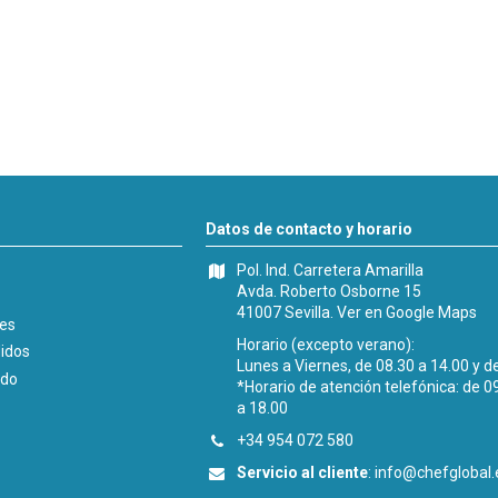
Datos de contacto y horario
Pol. Ind. Carretera Amarilla
Avda. Roberto Osborne 15
41007 Sevilla.
Ver en Google Maps
les
Horario (excepto verano):
didos
Lunes a Viernes, de 08.30 a 14.00 y d
ido
*Horario de atención telefónica: de 0
a 18.00
+34 954 072 580
Servicio al cliente
:
info@chefglobal.