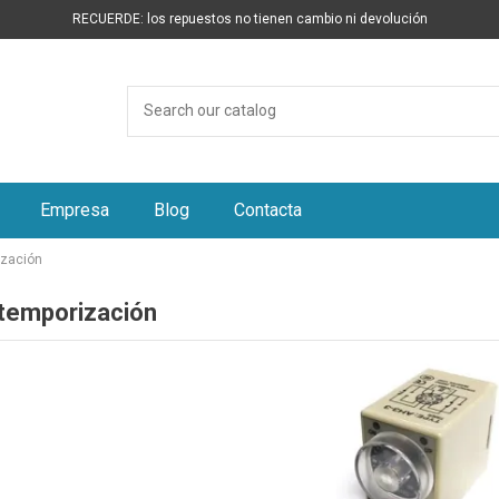
RECUERDE: los repuestos no tienen cambio ni devolución
Empresa
Blog
Contacta
ización
 temporización