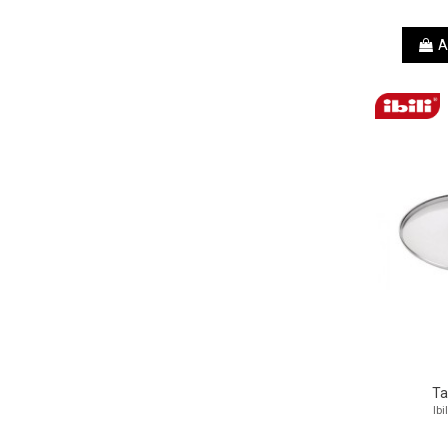
A
Ta
Ibi