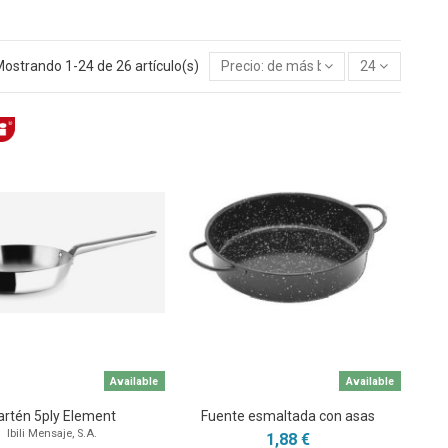
ostrando 1-24 de 26 artículo(s)
Precio: de más bajo a más alto
24
Available
Available
artén 5ply Element
Fuente esmaltada con asas
Ibili Mensaje, S.A.
1,88 €