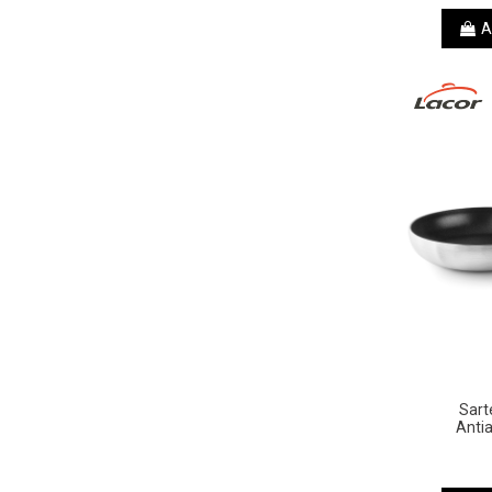
A
Sart
Anti