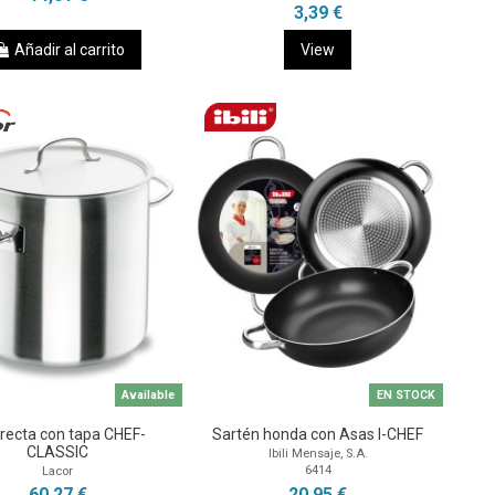
3,39 €
Añadir al carrito
View
Available
EN STOCK
 recta con tapa CHEF-
Sartén honda con Asas I-CHEF
CLASSIC
Ibili Mensaje, S.A.
6414
Lacor
20,95 €
60,27 €