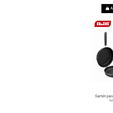
A
Sartén par
Ibi