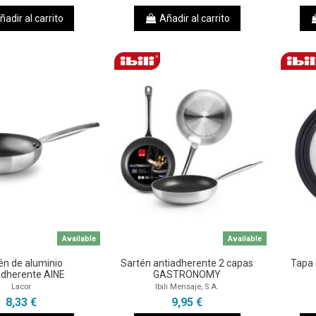
ñadir al carrito
Añadir al carrito
Available
Available
én de aluminio
Sartén antiadherente 2 capas
Tapa 
adherente AINE
GASTRONOMY
Lacor
Ibili Mensaje, S.A.
8,33 €
9,95 €