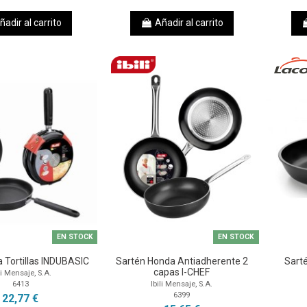
ñadir al carrito
Añadir al carrito
EN STOCK
EN STOCK
a Tortillas INDUBASIC
Sartén Honda Antiadherente 2
Sarté
capas I-CHEF
li Mensaje, S.A.
6413
Ibili Mensaje, S.A.
6399
22,77 €