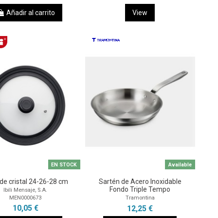
Añadir al carrito
View
EN STOCK
Available
de cristal 24-26-28 cm
Sartén de Acero Inoxidable
Fondo Triple Tempo
Ibili Mensaje, S.A.
MEN0000673
Tramontina
10,05 €
12,25 €