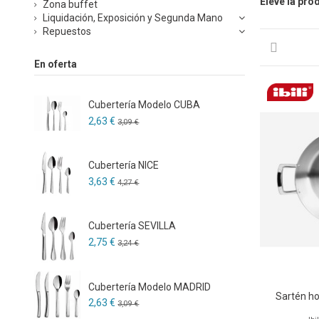
Eleve la pro
Zona buffet
Liquidación, Exposición y Segunda Mano
Repuestos
En oferta
Cubertería Modelo CUBA
2,63 €
3,09 €
Cubertería NICE
3,63 €
4,27 €
Cubertería SEVILLA
2,75 €
3,24 €
Cubertería Modelo MADRID
Sartén ho
2,63 €
3,09 €