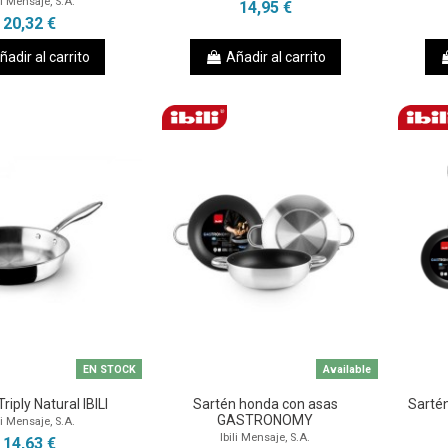
li Mensaje, S.A.
14,95 €
20,32 €
ñadir al carrito
Añadir al carrito
EN STOCK
Available
riply Natural IBILI
Sartén honda con asas
Sart
GASTRONOMY
li Mensaje, S.A.
Ibili Mensaje, S.A.
14,63 €