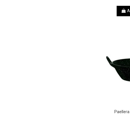
A
Paeller