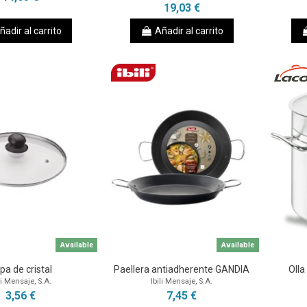
19,03 €
ñadir al carrito
Añadir al carrito
Available
Available
pa de cristal
Paellera antiadherente GANDIA
Olla
li Mensaje, S.A.
Ibili Mensaje, S.A.
3,56 €
7,45 €