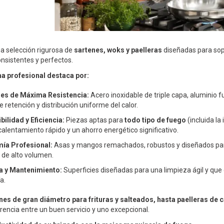
a selección rigurosa de
sartenes, woks y paelleras
diseñadas para sopo
nsistentes y perfectos.
a profesional destaca por:
les de Máxima Resistencia:
Acero inoxidable de triple capa, aluminio f
e retención y distribución uniforme del calor.
ilidad y Eficiencia:
Piezas aptas para
todo tipo de fuego
(incluida la
calentamiento rápido y un ahorro energético significativo.
ía Profesional:
Asas y mangos remachados, robustos y diseñados para
s de alto volumen.
a y Mantenimiento:
Superficies diseñadas para una limpieza ágil y que
a.
es de gran diámetro para frituras y salteados, hasta paelleras de c
rencia entre un buen servicio y uno excepcional.