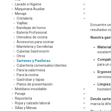
Lavado e Higiene
Maquinaria Auxiliar
Menaje
Cristalería
Vajillas
Encuentre un
Bandejas de horno
resultados co
Batería Profesional
Utensilios de cocina
Nuestra gam
Accesorios para cocinar
Mantelería y Servilletas
Materia
Cubetas Gastronorm
excelent
Otros
Compatib
Sartenes y Paelleras
para un 
Cubertería comensales/clientes
Para la sala/mesa
Ergonom
Para la cocina
servicio
Gastrobar y tapas
Platos de presentación
Limpiez
Mobiliario inoxidable
hostelerí
Pesaje
Repostería
Desde sarten
Ropa y calzado laboral
marca la dife
Sillas y Mesas