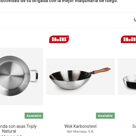
ductividad de su brigada con la mejor maquinaria de fuego.
M
Available
Available
nda con asas Triply
Wok Karbonsteel
S
Natural
Ibili Mensaje, S.A.