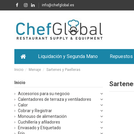
info@chefglobal.es
Liquidación y Segunda Mano
Repuestos
Inicio
Menaje
Sartenes y Paelleras
Inicio
Sartene
Accesorios para su negocio
Calentadores de terraza y ventiladores
Calor
Cobrar y Registrar
Monouso de alimentación
Cuchillería y afiladores
Envasado y Etiquetado
Frío