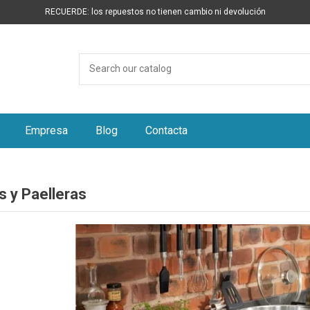
RECUERDE: los repuestos no tienen cambio ni devolución
Empresa
Blog
Contacta
s y Paelleras