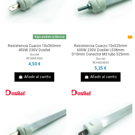
Bajo pedido a fábrica
Resistencia Cuarzo 10x360mm
Resistencia Cuarzo 10x525mm
450W 230V Dosilet
600W 230V Dosilet L538mm
D10mm Conector M3 tubo 525mm
Dosilet
RCH0003326
Dosilet
RCH0004045
4,50 €
5,25 €
Añadir al carrito
Añadir al carrito