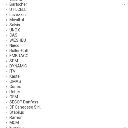
Bartscher
UTILCELL
Lavezzini
Movilfrit
Salvis
UNOX
CAS
WIESHEU
Nieco
Roller-Grill
EMBRACO
SPM
DYNAMIC
ITV
Kastel
OMAS
Godex
Reber
OEM
SECOP Danfoss
CF Cenedese S.r.l.
Stabilus
Ramon
MCM
Frucosol