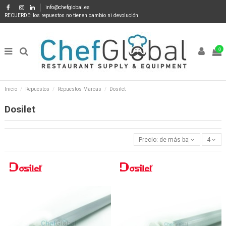
info@chefglobal.es
RECUERDE: los repuestos no tienen cambio ni devolución
0
Inicio
Repuestos
Repuestos Marcas
Dosilet
Dosilet
Precio: de más bajo a más alto
4