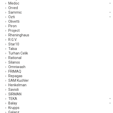
Medoc
Orved
Sammic
Ozti
Olivetti
Piron
Project
Rheninghaus
R.G.V.
Star10
Talsa
Turhan Celik
Rational
Silanos
Omniwash
FRIMAQ
Repagas
SAM Kuchler
Henkelman
Savioli
SIRMAN
TEKA
Balay
Krupps
Galanz