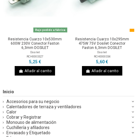
Bajo pedido a fábrica
Resistencia Cuarzo 10x530mm
Resistencia Cuarzo 10x295mm
600W 230V Conector Faston
475W 75V Dosilet Conector
6,3mm DOSILET
Faston 6,3mm DOSILET
Dosilet
Dosilet
RCH0003327
RCH0000334
5,25 €
5,60 €
Añadir al carrito
Añadir al carrito
Inicio
Accesorios para su negocio
Calentadores de terraza y ventiladores
Calor
Cobrar y Registrar
Monouso de alimentación
Cuchillería y afiladores
Envasado y Etiquetado