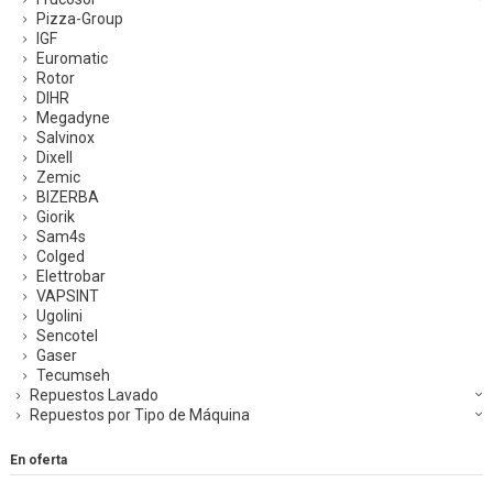
Pizza-Group
IGF
Euromatic
Rotor
DIHR
Megadyne
Salvinox
Dixell
Zemic
BIZERBA
Giorik
Sam4s
Colged
Elettrobar
VAPSINT
Ugolini
Sencotel
Gaser
Tecumseh
Repuestos Lavado
Repuestos por Tipo de Máquina
En oferta