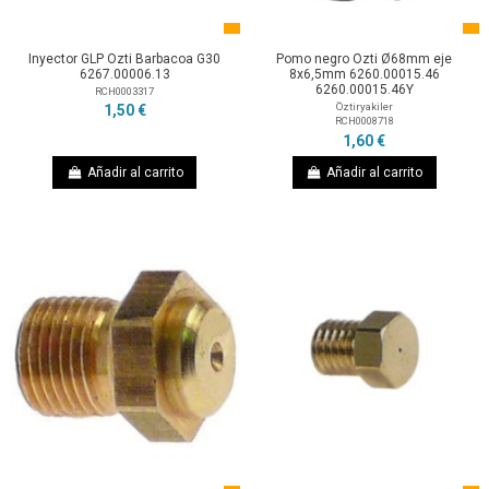
Inyector GLP Ozti Barbacoa G30
Pomo negro Ozti Ø68mm eje
6267.00006.13
8x6,5mm 6260.00015.46
6260.00015.46Y
RCH0003317
Öztiryakiler
1,50 €
RCH0008718
1,60 €
Añadir al carrito
Añadir al carrito