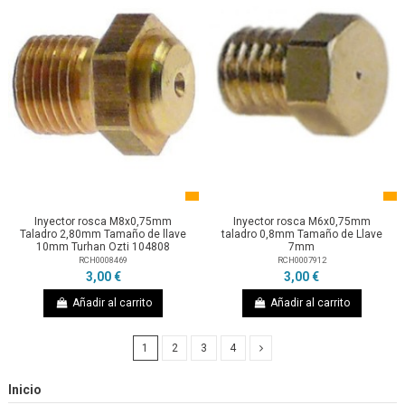
Inyector rosca M8x0,75mm
Inyector rosca M6x0,75mm
Taladro 2,80mm Tamaño de llave
taladro 0,8mm Tamaño de Llave
10mm Turhan Ozti 104808
7mm
RCH0008469
RCH0007912
3,00 €
3,00 €
Añadir al carrito
Añadir al carrito
1
2
3
4
Inicio