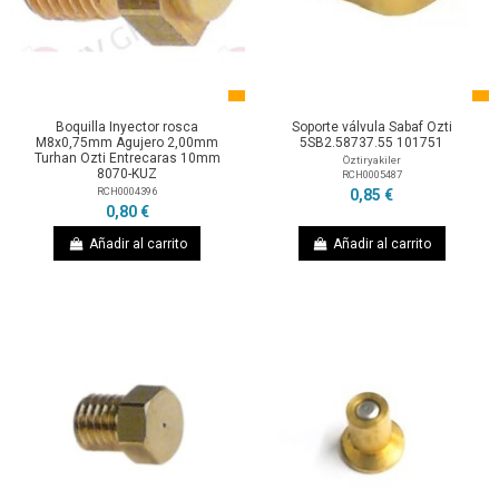
Boquilla Inyector rosca
Soporte válvula Sabaf Ozti
M8x0,75mm Agujero 2,00mm
5SB2.58737.55 101751
Turhan Ozti Entrecaras 10mm
Öztiryakiler
8070-KUZ
RCH0005487
RCH0004396
0,85 €
0,80 €
Añadir al carrito
Añadir al carrito