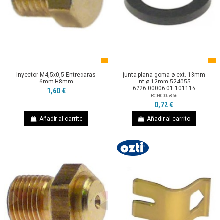
Inyector M4,5x0,5 Entrecaras
junta plana goma ø ext. 18mm
6mm H8mm
int.ø 12mm 524055
6226.00006.01 101116
1,60 €
RCH0005866
0,72 €
Añadir al carrito
Añadir al carrito