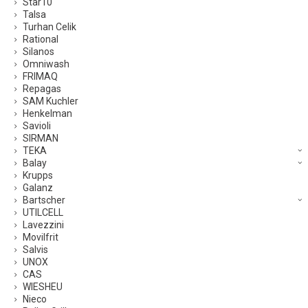
Star10
Talsa
Turhan Celik
Rational
Silanos
Omniwash
FRIMAQ
Repagas
SAM Kuchler
Henkelman
Savioli
SIRMAN
TEKA
Balay
Krupps
Galanz
Bartscher
UTILCELL
Lavezzini
Movilfrit
Salvis
UNOX
CAS
WIESHEU
Nieco