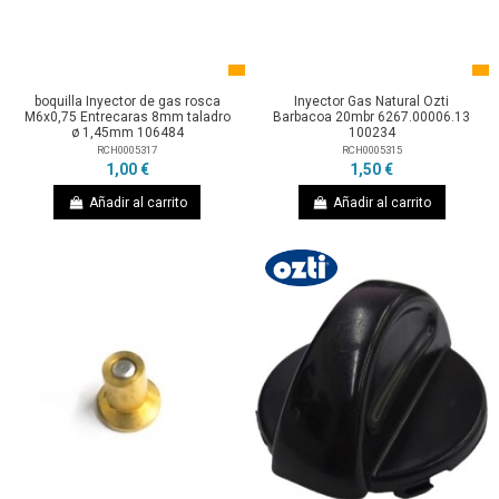
boquilla Inyector de gas rosca
Inyector Gas Natural Ozti
M6x0,75 Entrecaras 8mm taladro
Barbacoa 20mbr 6267.00006.13
ø 1,45mm 106484
100234
RCH0005317
RCH0005315
1,00 €
1,50 €
Añadir al carrito
Añadir al carrito