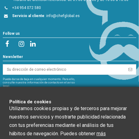
+34 954 072 580
Servicio al cliente
:
info@chefglobal.es
Follow us
Newsletter
Puede darse de baja en cualquier momento. Para ello,
consulte nuestra información de contacto en el aviso
legal.
NextGeneration
Política de cookies
Utilizamos cookies propias y de terceros para mejorar
nuestros servicios y mostrarte publicidad relacionada
con tus preferencias mediante el análisis de tus
CHEF GLOBAL 2014 SOCIEDAD LIMITADA ha recibido una ayuda de la Unión
hábitos de navegación. Puedes obtener
más
Europea con cargo al Fondo NextGenerationEU, en el marco del Plan de