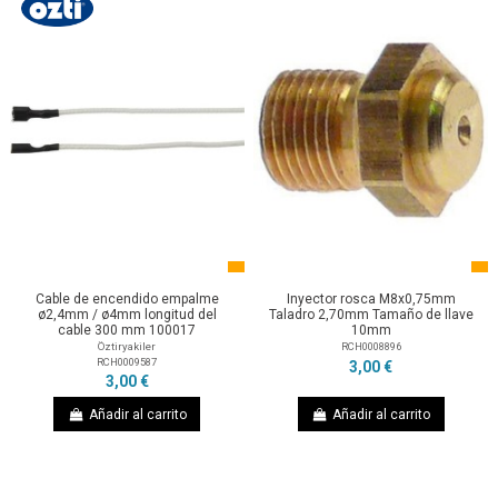
Cable de encendido empalme
Inyector rosca M8x0,75mm
ø2,4mm / ø4mm longitud del
Taladro 2,70mm Tamaño de llave
cable 300 mm 100017
10mm
Öztiryakiler
RCH0008896
RCH0009587
3,00 €
3,00 €
Añadir al carrito
Añadir al carrito