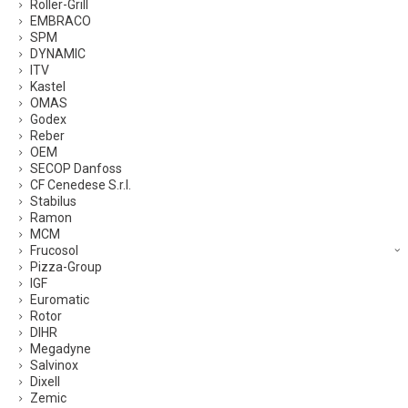
Roller-Grill
EMBRACO
SPM
DYNAMIC
ITV
Kastel
OMAS
Godex
Reber
OEM
SECOP Danfoss
CF Cenedese S.r.l.
Stabilus
Ramon
MCM
Frucosol
Pizza-Group
IGF
Euromatic
Rotor
DIHR
Megadyne
Salvinox
Dixell
Zemic