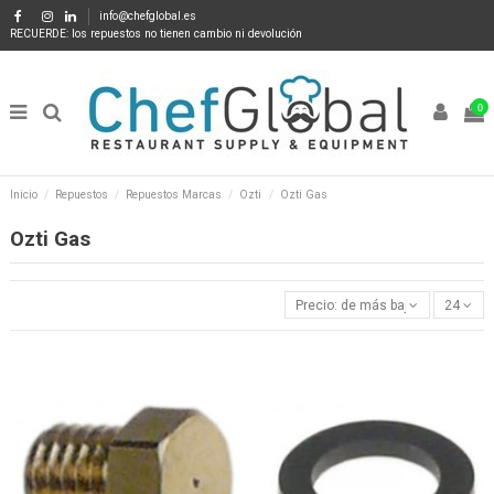
info@chefglobal.es
RECUERDE: los repuestos no tienen cambio ni devolución
0
Inicio
Repuestos
Repuestos Marcas
Ozti
Ozti Gas
Ozti Gas
Precio: de más bajo a más alto
24