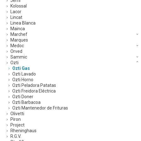
Jemi
Kolossal
Lacor
Lincat
Linea Blanca
Mainca
Marchef
Marques
Medoc
Orved
Sammic
Ozti
Ozti Gas
Ozti Lavado
Ozti Horno
Ozti Peladora Patatas
Ozti Freidora Eléctrica
Ozti Doner
Ozti Barbacoa
Ozti Mantenedor de Frituras
Olivetti
Piron
Project
Rheninghaus
R.G.V.