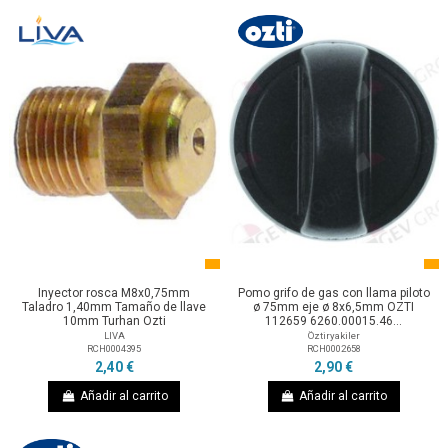
Inyector rosca M8x0,75mm
Pomo grifo de gas con llama piloto
Taladro 1,40mm Tamaño de llave
ø 75mm eje ø 8x6,5mm OZTI
10mm Turhan Ozti
112659 6260.00015.46...
LIVA
Öztiryakiler
RCH0004395
RCH0002658
2,40 €
2,90 €
Añadir al carrito
Añadir al carrito