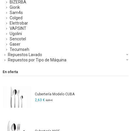
BIZERBA
Giorik
Sam4s
Colged
Elettrobar
VAPSINT
Ugolini
Sencotel
Gaser
Tecumseh
Repuestos Lavado
Repuestos por Tipo de Máquina
En oferta
Cubertería Modelo CUBA
2,63 €
3,09 €