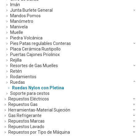
Imán
Junta Burlete General
Mandos Pomos
Manómetro
Manivela
Muelle
Piedra Volcánica
Pies Patas regulables Conteras
Placa Cerámica Rustipollo
Puertas Cajones Priolinox
Rejilla
Resortes de Gas Muelles
Retén
Rodamientos
Ruedas
Ruedas Nylon con Pletina
Soporte para cestos
Repuestos Eléctricos
Repuestos Gas
Herramientas-Material Sujeción
Gas Refrigerante
Repuestos Marcas
Repuestos Lavado
Repuestos por Tipo de Máquina