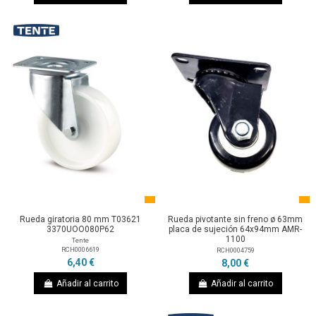
Rueda giratoria 80 mm T03621
Rueda pivotante sin freno ø 63mm
3370UOO080P62
placa de sujeción 64x94mm AMR-
1100
Tente
RCH0006619
RCH0004759
6,40 €
8,00 €
Añadir al carrito
Añadir al carrito