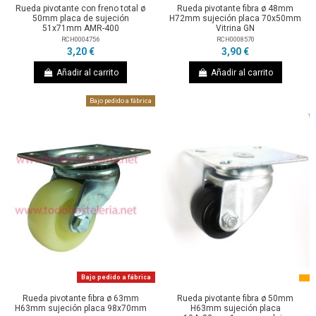
Rueda pivotante con freno total ø
Rueda pivotante fibra ø 48mm
50mm placa de sujeción
H72mm sujeción placa 70x50mm
51x71mm AMR-400
Vitrina GN
RCH0004756
RCH0008570
3,20 €
3,90 €
Añadir al carrito
Añadir al carrito
Bajo pedido a fábrica
Bajo pedido a fábrica
Rueda pivotante fibra ø 63mm
Rueda pivotante fibra ø 50mm
H63mm sujeción placa 98x70mm
H63mm sujeción placa