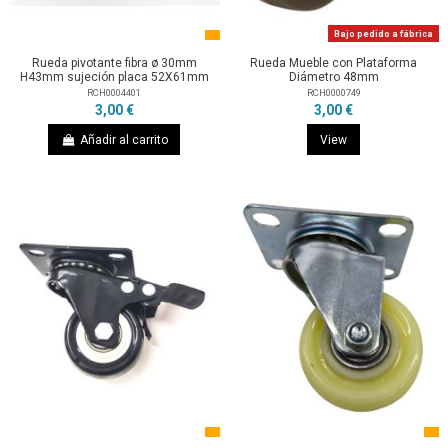
Bajo pedido a fábrica
Rueda pivotante fibra ø 30mm
Rueda Mueble con Plataforma
H43mm sujeción placa 52X61mm
Diámetro 48mm
RCH0004401
RCH0000749
3,00 €
3,00 €
Añadir al carrito
View