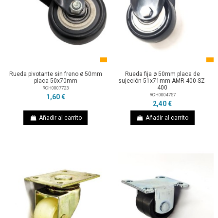
Rueda pivotante sin freno ø 50mm
Rueda fija ø 50mm placa de
placa 50x70mm
sujeción 51x71mm AMR-400 SZ-
400
RCH0007723
RCH0004757
1,60 €
2,40 €
Añadir al carrito
Añadir al carrito