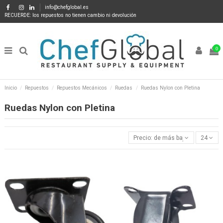
info@chefglobal.es
RECUERDE: los repuestos no tienen cambio ni devolución
0
Inicio
Repuestos
Repuestos Mecánicos
Ruedas
Ruedas Nylon con Pletina
Ruedas Nylon con Pletina
Precio: de más bajo a más alto
24