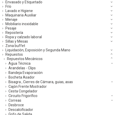
Envasado y Etiquetado
Frío
Lavado e Higiene
Maquinaria Auxiliar
Menaje
Mobiliario inoxidable
Pesaje
Repostería
Ropa y calzado laboral
Sillas y Mesas
Zona buffet
Liquidación, Exposición y Segunda Mano
Repuestos
Repuestos Mecánicos
Agua Técnica
Arandelas - Clips
Bandeja Evaporación
Bocheta Asador
Bisagra , Cierres de Cámara, guias, asas
Cajón Frente Mostrador
Cesta Congelador
Circuito Frigorífico
Correas
Desbroce
Descalcificador
Grifo de Salida