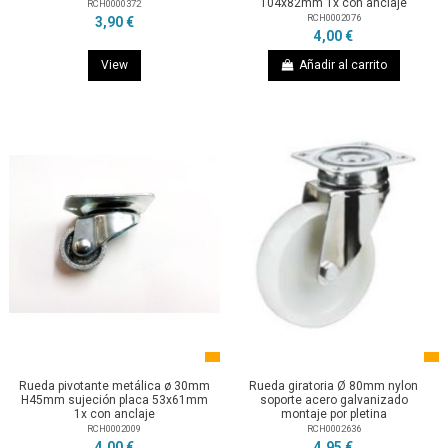
104x82mm 1x con anclaje
RCH0000372
RCH0002076
3,90 €
4,00 €
View
Añadir al carrito
Rueda pivotante metálica ø 30mm
Rueda giratoria Ø 80mm nylon
H45mm sujeción placa 53x61mm
soporte acero galvanizado
1x con anclaje
montaje por pletina
RCH0002009
RCH0002636
4,00 €
4,95 €