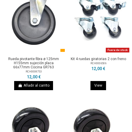
Fuera de stock
Rueda pivotante fibra ø 125mm
Kit 4 ruedas giratorias 2 con freno
H155mm sujeción placa
RCH0006506
66x77mm Cocina GR763
12,00 €
RCH0008753
12,00 €
Añadir al carrito
View