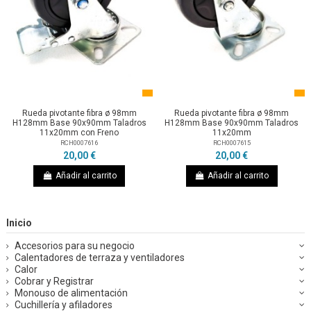
Rueda pivotante fibra ø 98mm
Rueda pivotante fibra ø 98mm
H128mm Base 90x90mm Taladros
H128mm Base 90x90mm Taladros
11x20mm con Freno
11x20mm
RCH0007616
RCH0007615
20,00 €
20,00 €
Añadir al carrito
Añadir al carrito
Inicio
Accesorios para su negocio
Calentadores de terraza y ventiladores
Calor
Cobrar y Registrar
Monouso de alimentación
Cuchillería y afiladores