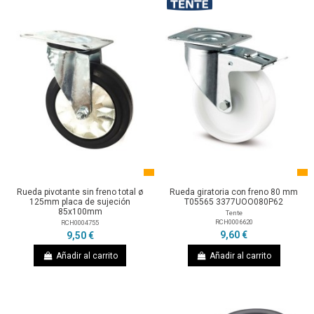
Rueda pivotante sin freno total ø
Rueda giratoria con freno 80 mm
125mm placa de sujeción
T05565 3377UOO080P62
85x100mm
Tente
RCH0006620
RCH0004755
9,60 €
9,50 €
Añadir al carrito
Añadir al carrito