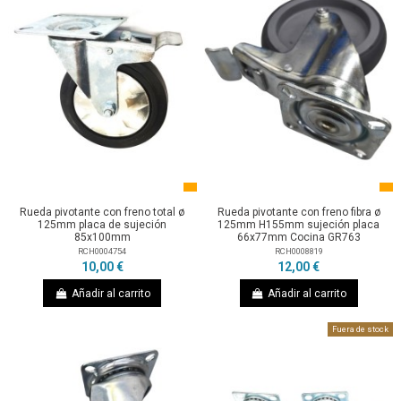
Rueda pivotante con freno total ø
Rueda pivotante con freno fibra ø
125mm placa de sujeción
125mm H155mm sujeción placa
85x100mm
66x77mm Cocina GR763
RCH0004754
RCH0008819
10,00 €
12,00 €
Añadir al carrito
Añadir al carrito
Fuera de stock