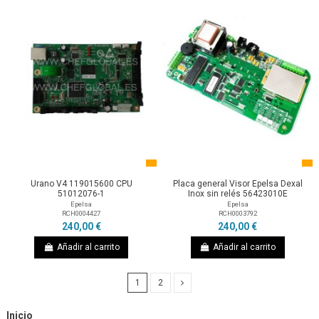
Urano V4 119015600 CPU
Placa general Visor Epelsa Dexal
51012076-1
Inox sin relés 56423010E
Epelsa
Epelsa
RCH0004427
RCH0003792
240,00 €
240,00 €
Añadir al carrito
Añadir al carrito
1
2
Inicio