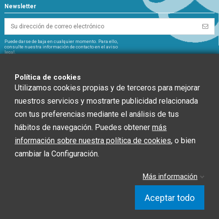
Newsletter
Puede darse de baja en cualquier momento. Para ello,
consulte nuestra información de contacto en el aviso
legal.
NextGeneration
Política de cookies
Utilizamos cookies propias y de terceros para mejorar
nuestros servicios y mostrarte publicidad relacionada
con tus preferencias mediante el análisis de tus
CHEF GLOBAL 2014 SOCIEDAD LIMITADA ha recibido una ayuda de la Unión
hábitos de navegación. Puedes obtener
más
Europea con cargo al Fondo NextGenerationEU, en el marco del Plan de
Recuperación, Trasformación y Resiliencia, para INSTALACIÓN SOLAR
información sobre nuestra política de cookies
, o bien
FOTOVOLTAICA dentro del programa de incentivos ligados al autoconsumo y
cambiar la Configuración.
almacenamiento, con fuentes de Energía renovable, así como la
implantación de sistemas térmicos renovables en el sector residencial del
Ministerio para la Transición Ecológica y el Reto Demográfico, gestionado por
Más información
la Junta de Andalucía, a través de la Agencia Andaluza de la Energía.”
Aceptar todo
Chef Global © 2020 | Diseño Web: Starenlared