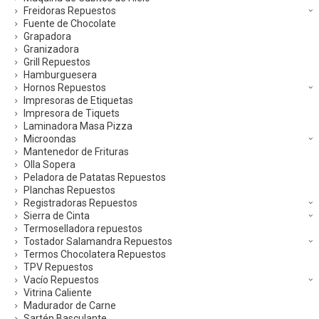
Freidoras Repuestos
Fuente de Chocolate
Grapadora
Granizadora
Grill Repuestos
Hamburguesera
Hornos Repuestos
Impresoras de Etiquetas
Impresora de Tiquets
Laminadora Masa Pizza
Microondas
Mantenedor de Frituras
Olla Sopera
Peladora de Patatas Repuestos
Planchas Repuestos
Registradoras Repuestos
Sierra de Cinta
Termoselladora repuestos
Tostador Salamandra Repuestos
Termos Chocolatera Repuestos
TPV Repuestos
Vacío Repuestos
Vitrina Caliente
Madurador de Carne
Sartén Basculante