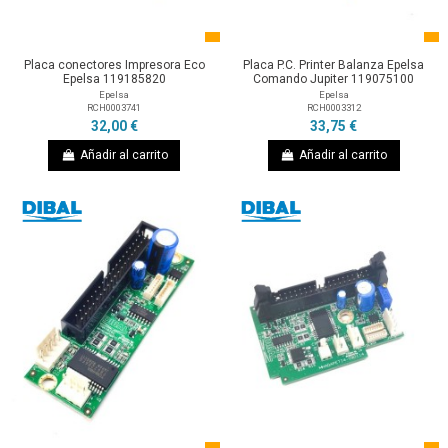
Placa conectores Impresora Eco
Placa P.C. Printer Balanza Epelsa
Epelsa 119185820
Comando Jupiter 119075100
Epelsa
Epelsa
RCH0003741
RCH0003312
32,00 €
33,75 €
Añadir al carrito
Añadir al carrito