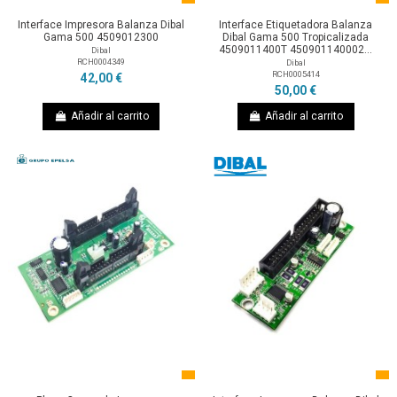
Interface Impresora Balanza Dibal
Interface Etiquetadora Balanza
Gama 500 4509012300
Dibal Gama 500 Tropicalizada
4509011400T 450901140002...
Dibal
RCH0004349
Dibal
RCH0005414
42,00 €
50,00 €
Añadir al carrito
Añadir al carrito