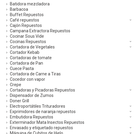
Batidora mezcladora
Barbacoa
Buffet Repuestos
Café repuestos
Cajón Repuestos
Campana Extractora Repuestos
Cocinar Sous Vide
Cocinas Repuestos
Cortadora de Vegetales
Cortador Kebab
Cortadoras de tomate
Cortadora de Pan
Cuece Pasta
Cortadora de Carne a Tiras
Cocedor con vapor
Crepe
Cortadoras y Picadoras Repuestos
Dispensador de Zumos
Doner Grill
Electroportátiles Trituradores
Exprimidores de naranja repuestos
Embutidora Repuestos
Exterminador Mata Insectos Repuestos
Envasado y etiquetado repuestos
Máquina de Cubitos de Hielo