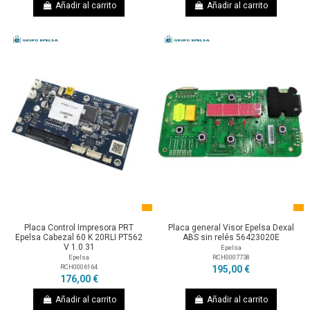
Añadir al carrito
Añadir al carrito
Placa Control Impresora PRT
Placa general Visor Epelsa Dexal
Epelsa Cabezal 60 K 20RLI PT562
ABS sin relés 56423020E
V 1.0.31
Epelsa
RCH0007738
Epelsa
RCH0006164
195,00 €
176,00 €
Añadir al carrito
Añadir al carrito