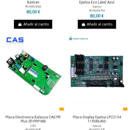
Baxtran
Epelsa Eco Label Azul
RCH0003244
Epelsa
RCH0000704
80,00 €
80,00 €
Añadir al carrito
Añadir al carrito
Placa Electronica Balanza CAS PR
Placa Display Epelsa LPC2134
Plus SP-PRP-MB
119086400
CAS
Epelsa
RCH0003538
RCH0001328