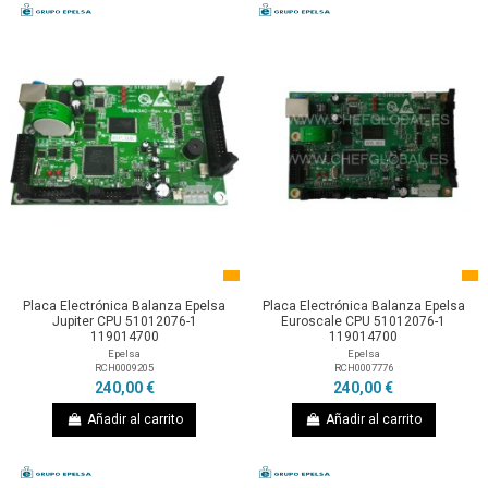
Placa Electrónica Balanza Epelsa
Placa Electrónica Balanza Epelsa
Jupiter CPU 51012076-1
Euroscale CPU 51012076-1
119014700
119014700
Epelsa
Epelsa
RCH0009205
RCH0007776
240,00 €
240,00 €
Añadir al carrito
Añadir al carrito