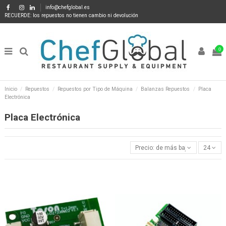
info@chefglobal.es
RECUERDE: los repuestos no tienen cambio ni devolución
0
Inicio
Repuestos
Repuestos por Tipo de Máquina
Balanzas Repuestos
Placa
Electrónica
Placa Electrónica
Precio: de más bajo a más alto
24