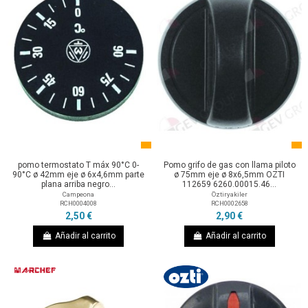
pomo termostato T máx 90°C 0-
Pomo grifo de gas con llama piloto
90°C ø 42mm eje ø 6x4,6mm parte
ø 75mm eje ø 8x6,5mm OZTI
plana arriba negro...
112659 6260.00015.46...
Campeona
Öztiryakiler
RCH0004008
RCH0002658
2,50 €
2,90 €
Añadir al carrito
Añadir al carrito