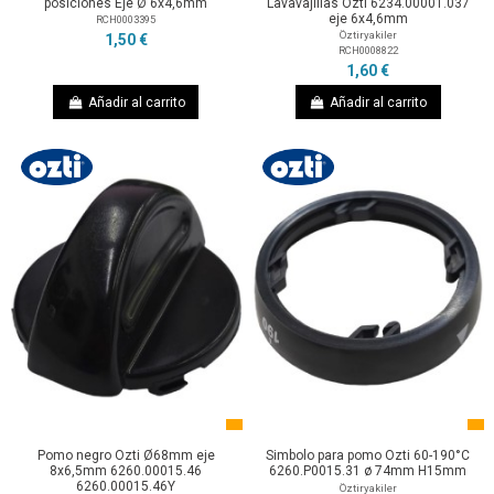
posiciones Eje Ø 6x4,6mm
Lavavajillas Ozti 6234.00001.037
eje 6x4,6mm
RCH0003395
Öztiryakiler
1,50 €
RCH0008822
1,60 €
Añadir al carrito
Añadir al carrito
Pomo negro Ozti Ø68mm eje
Simbolo para pomo Ozti 60-190°C
8x6,5mm 6260.00015.46
6260.P0015.31 ø 74mm H15mm
6260.00015.46Y
Öztiryakiler