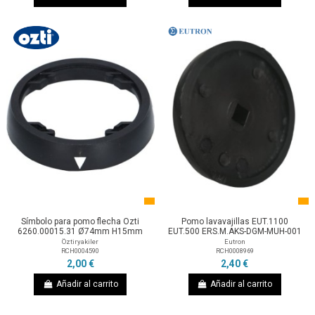
Símbolo para pomo flecha Ozti
Pomo lavavajillas EUT.1100
6260.00015.31 Ø74mm H15mm
EUT.500 ERS.M.AKS-DGM-MUH-001
Öztiryakiler
Eutron
RCH0004590
RCH0008969
2,00 €
2,40 €
Añadir al carrito
Añadir al carrito