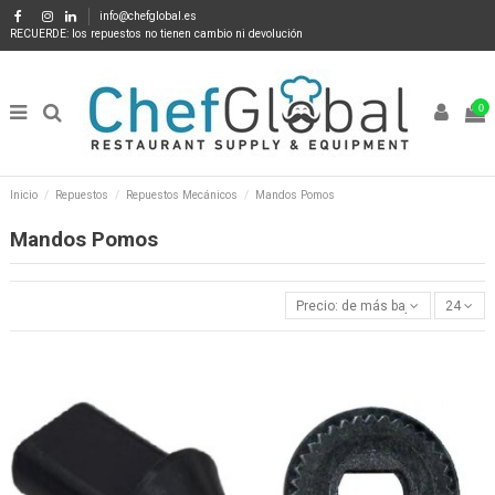
info@chefglobal.es
RECUERDE: los repuestos no tienen cambio ni devolución
0
Inicio
Repuestos
Repuestos Mecánicos
Mandos Pomos
Mandos Pomos
Precio: de más bajo a más alto
24