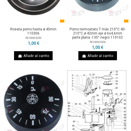
Roseta pomo hasta ø 45mm
Pomo termostato T máx 210°C 40-
110306
210°C ø 42mm eje ø 6x4,6mm
parte plana -135° negro 110102
RCH0003335
RCH0003334
1,00 €
1,00 €
Añadir al carrito
Añadir al carrito