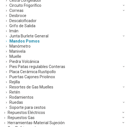
Cesta Congelador
Circuito Frigorífico
Correas
Desbroce
Descalcificador
Grifo de Salida
Imán
Junta Burlete General
Mandos Pomos
Manómetro
Manivela
Muelle
Piedra Volcánica
Pies Patas regulables Conteras
Placa Cerámica Rustipollo
Puertas Cajones Priolinox
Rejilla
Resortes de Gas Muelles
Retén
Rodamientos
Ruedas
Soporte para cestos
Repuestos Eléctricos
Repuestos Gas
Herramientas-Material Sujeción