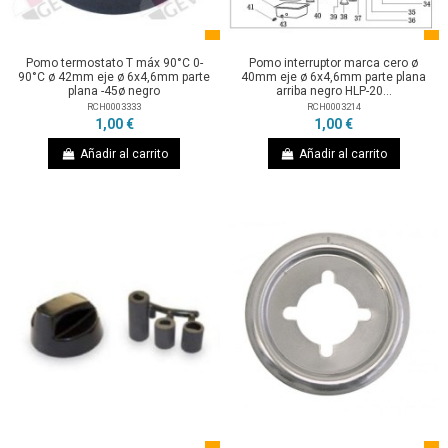
Pomo termostato T máx 90°C 0-
Pomo interruptor marca cero ø
90°C ø 42mm eje ø 6x4,6mm parte
40mm eje ø 6x4,6mm parte plana
plana -45ø negro
arriba negro HLP-20...
RCH0003333
RCH0003214
1,00 €
1,00 €
Añadir al carrito
Añadir al carrito