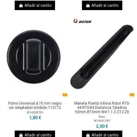
Añadir al carrito
Añadir al carrito
Pomo Universal ø 70 mm negro
Maneta Puerta Vitrina Rotor RTS-
sin adaptador/símbolo 112172
44 RTS-84 Distancia Taladros
92mm Ø10mm M4 1.1.C.C12.20
RCH0008709
Rotor
1,80 €
RCH0007387
2,00 €
Añadir al carrito
Añadir al carrito