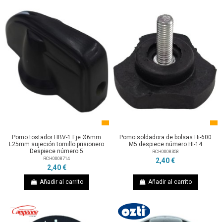
Pomo tostador HBV-1 Eje Ø6mm
Pomo soldadora de bolsas Hi-600
L25mm sujeción tornillo prisionero
M5 despiece número HI-14
Despiece número 5
RCH0008358
RCH0008714
2,40 €
2,40 €
Añadir al carrito
Añadir al carrito