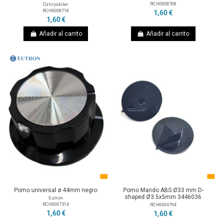
RCH0008708
Öztiryakiler
RCH0008718
1,60 €
1,60 €
Añadir al carrito
Añadir al carrito
Pomo universal ø 44mm negro
Pomo Mando ABS Ø33 mm D-
shaped Ø3.5x5mm 3446036
Eutron
RCH0007314
RCH0006794
1,60 €
1,60 €