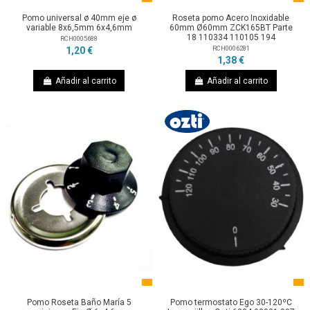
Pomo universal ø 40mm eje ø
Roseta pomo Acero Inoxidable
variable 8x6,5mm 6x4,6mm
60mm Ø60mm ZCK165BT Parte
18 110334 110105 194
RCH0005688
RCH0006281
1,20 €
1,38 €
Añadir al carrito
Añadir al carrito
Pomo Roseta Baño María 5
Pomo termostato Ego 30-120ºC