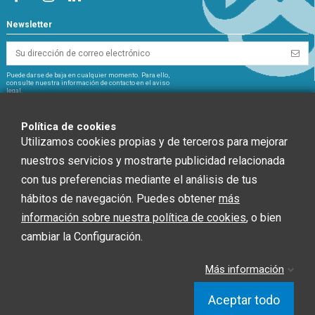
Newsletter
Puede darse de baja en cualquier momento. Para ello,
consulte nuestra información de contacto en el aviso
legal.
NextGeneration
Política de cookies
Utilizamos cookies propias y de terceros para mejorar
nuestros servicios y mostrarte publicidad relacionada
con tus preferencias mediante el análisis de tus
CHEF GLOBAL 2014 SOCIEDAD LIMITADA ha recibido una ayuda de la Unión
hábitos de navegación. Puedes obtener
más
Europea con cargo al Fondo NextGenerationEU, en el marco del Plan de
información sobre nuestra política de cookies
, o bien
Recuperación, Trasformación y Resiliencia, para INSTALACIÓN SOLAR
FOTOVOLTAICA dentro del programa de incentivos ligados al autoconsumo y
cambiar la Configuración.
almacenamiento, con fuentes de Energía renovable, así como la
implantación de sistemas térmicos renovables en el sector residencial del
Ministerio para la Transición Ecológica y el Reto Demográfico, gestionado por
Más información
la Junta de Andalucía, a través de la Agencia Andaluza de la Energía.”
Aceptar todo