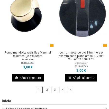
Pomo mando Lavavajillas Marchef
pomo marca cero ø 38mm eje ø
Ø40mm Eje 6x4,6mm
6x5mm parte plana arriba 112809
Ozti 6262.00071.20
MARCHEF
RCH0004897
Öztiryakiler
RCH0004589
3,00 €
3,00 €
Añadir al carrito
Añadir al carrito
1
2
3
4
Inicio
Accesorios para su negocio