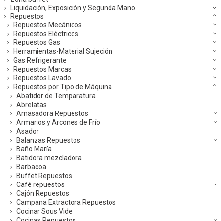
Liquidación, Exposición y Segunda Mano
Repuestos
Repuestos Mecánicos
Repuestos Eléctricos
Repuestos Gas
Herramientas-Material Sujeción
Gas Refrigerante
Repuestos Marcas
Repuestos Lavado
Repuestos por Tipo de Máquina
Abatidor de Temparatura
Abrelatas
Amasadora Repuestos
Armarios y Arcones de Frío
Asador
Balanzas Repuestos
Baño María
Batidora mezcladora
Barbacoa
Buffet Repuestos
Café repuestos
Cajón Repuestos
Campana Extractora Repuestos
Cocinar Sous Vide
Cocinas Repuestos