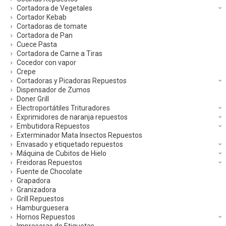
Cortadora de Vegetales
Cortador Kebab
Cortadoras de tomate
Cortadora de Pan
Cuece Pasta
Cortadora de Carne a Tiras
Cocedor con vapor
Crepe
Cortadoras y Picadoras Repuestos
Dispensador de Zumos
Doner Grill
Electroportátiles Trituradores
Exprimidores de naranja repuestos
Embutidora Repuestos
Exterminador Mata Insectos Repuestos
Envasado y etiquetado repuestos
Máquina de Cubitos de Hielo
Freidoras Repuestos
Fuente de Chocolate
Grapadora
Granizadora
Grill Repuestos
Hamburguesera
Hornos Repuestos