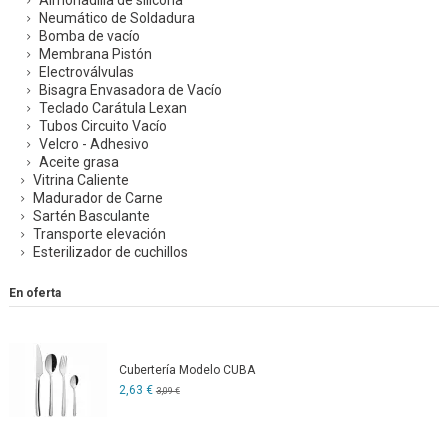
Almohadilla de silicona
Neumático de Soldadura
Bomba de vacío
Membrana Pistón
Electroválvulas
Bisagra Envasadora de Vacío
Teclado Carátula Lexan
Tubos Circuito Vacío
Velcro - Adhesivo
Aceite grasa
Vitrina Caliente
Madurador de Carne
Sartén Basculante
Transporte elevación
Esterilizador de cuchillos
En oferta
Cubertería Modelo CUBA
2,63 €
3,09 €