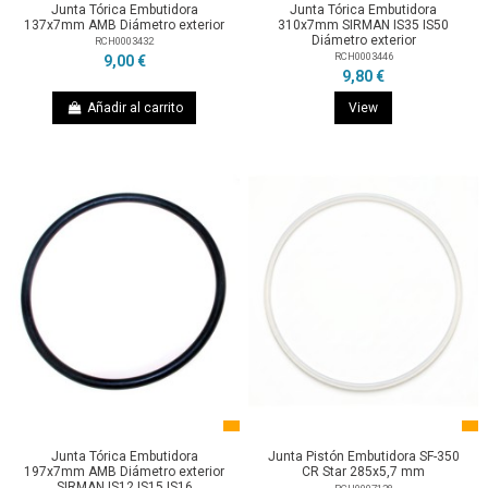
Junta Tórica Embutidora
Junta Tórica Embutidora
137x7mm AMB Diámetro exterior
310x7mm SIRMAN IS35 IS50
Diámetro exterior
RCH0003432
RCH0003446
9,00 €
9,80 €
Añadir al carrito
View
Junta Tórica Embutidora
Junta Pistón Embutidora SF-350
197x7mm AMB Diámetro exterior
CR Star 285x5,7 mm
SIRMAN IS12 IS15 IS16