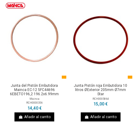
Junta del Pistón Embutidora
Junta Pistón roja Embutidora 10
Mainca EC-12 5FC44696
litros ØExterior 205mm Ø7mm
6EBETO196,2 196.2x6.99mm
Star
Mainca
RCH0005864
RCH0000356
15,00 €
14,40 €
Añadir al carrito
Añadir al carrito