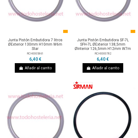
Junta Pistón Embutidora 7 litros
Junta Pistón Embutidora SF-7L
ØExterior 130mm H10mm W6m
SFH-7L ØExterior 138,5mm
Star
ØInterior 126,5mm H12mm W7m
RCH0005861
RCH0000782
6,40 €
6,40 €
Añadir al carrito
Añadir al carrito