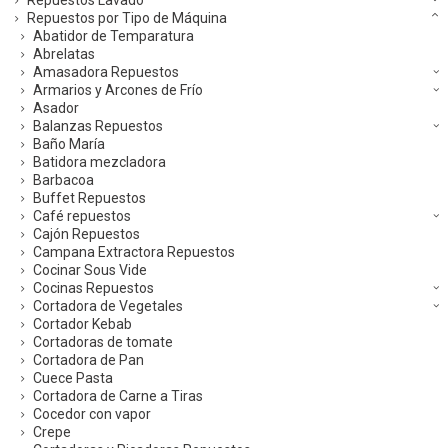
Repuestos Lavado
Repuestos por Tipo de Máquina
Abatidor de Temparatura
Abrelatas
Amasadora Repuestos
Armarios y Arcones de Frío
Asador
Balanzas Repuestos
Baño María
Batidora mezcladora
Barbacoa
Buffet Repuestos
Café repuestos
Cajón Repuestos
Campana Extractora Repuestos
Cocinar Sous Vide
Cocinas Repuestos
Cortadora de Vegetales
Cortador Kebab
Cortadoras de tomate
Cortadora de Pan
Cuece Pasta
Cortadora de Carne a Tiras
Cocedor con vapor
Crepe