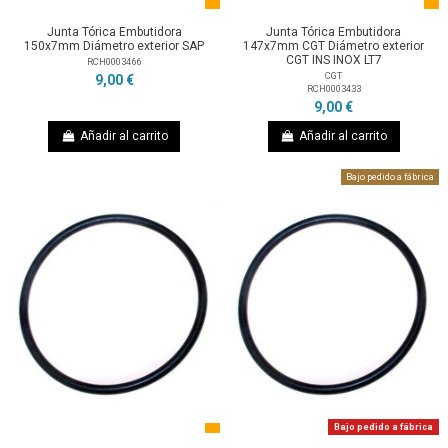
Junta Tórica Embutidora
Junta Tórica Embutidora
150x7mm Diámetro exterior SAP
147x7mm CGT Diámetro exterior
CGT INS INOX LT7
RCH0003466
CGT
9,00 €
RCH0003433
9,00 €
Añadir al carrito
Añadir al carrito
Bajo pedido a fábrica
Bajo pedido a fábrica