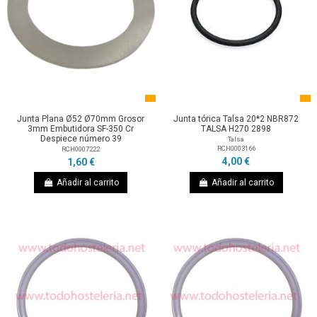
Junta Plana Ø52 Ø70mm Grosor
Junta tórica Talsa 20*2 NBR872
3mm Embutidora SF-350 Cr
TALSA H270 2898
Despiece número 39
Talsa
RCH0003166
RCH0007222
4,00 €
1,60 €
Añadir al carrito
Añadir al carrito