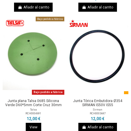
Añadir al carrito
Añadir al carrito
Bajo pedido a fábrica
Bajo pedido a fábrica
Junta plana Talsa 0685 Silicona
Junta Tórica Embutidora Ø354
Verde D60*5mm Corte Cruz 30mm
SIRMAN IS50V IS55
Talsa
Sirman
RCH0004691
RCH0003447
12,00 €
12,00 €
View
Añadir al carrito