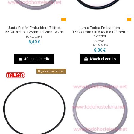
Junta Pistón Embutidora 7 litros
Junta Tórica Embutidora
KK ØExterior 125mm H12mm W7m
1687x7mm SIRMAN IS8 Diámetro
exterior
RCH0003841
Sirman
6,40 €
RCH0003442
8,00 €
Añadir al carrito
Añadir al carrito
Bajo pedido a fábrica