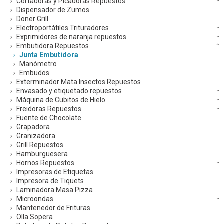
Cortadoras y Picadoras Repuestos
Dispensador de Zumos
Doner Grill
Electroportátiles Trituradores
Exprimidores de naranja repuestos
Embutidora Repuestos
Junta Embutidora
Manómetro
Embudos
Exterminador Mata Insectos Repuestos
Envasado y etiquetado repuestos
Máquina de Cubitos de Hielo
Freidoras Repuestos
Fuente de Chocolate
Grapadora
Granizadora
Grill Repuestos
Hamburguesera
Hornos Repuestos
Impresoras de Etiquetas
Impresora de Tiquets
Laminadora Masa Pizza
Microondas
Mantenedor de Frituras
Olla Sopera