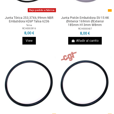
Bajo pedido a fábrica
Junta Tórica 253,37X6,99mm NBR
Junta Pistón Embutidora SV-15 KK
Embutidora H26P Talsa 6236
ØInterior 169mm ØExterior
185mm H13mm W8mm
Talsa
RCH0003916
RCH0000607
8,00 €
8,00 €
View
Añadir al carrito