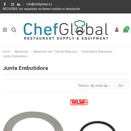
info@chefglobal.es
RECUERDE: los repuestos no tienen cambio ni devolución
0
Inicio
Repuestos
Repuestos por Tipo de Máquina
Embutidora Repuestos
Junta Embutidora
Junta Embutidora
Precio: de más bajo a más alto
24