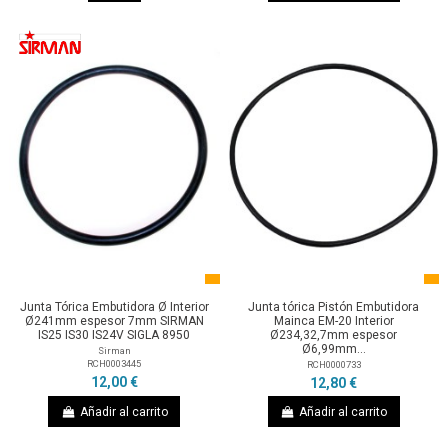
Junta Tórica Embutidora Ø Interior
Junta tórica Pistón Embutidora
Ø241mm espesor 7mm SIRMAN
Mainca EM-20 Interior
IS25 IS30 IS24V SIGLA 8950
Ø234,32,7mm espesor
Ø6,99mm...
Sirman
RCH0003445
RCH0000733
12,00 €
12,80 €
Añadir al carrito
Añadir al carrito