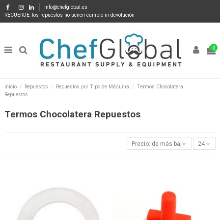
info@chefglobal.es
RECUERDE: los repuestos no tienen cambio ni devolución
0
Inicio
Repuestos
Repuestos por Tipo de Máquina
Termos Chocolatera
Repuestos
Termos Chocolatera Repuestos
Precio: de más bajo a más alto
24