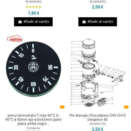
RCH0000694
RCH0003952
2,00 €
1,80 €
Añadir al carrito
Añadir al carrito
pomo termostato T máx 90°C 0-
Pin drenaje Chocolatera CH5 CH10
90°C ø 42mm eje ø 6x4,6mm parte
Despiece 40
plana arriba negro...
RCH0001723
Campeona
2,50 €