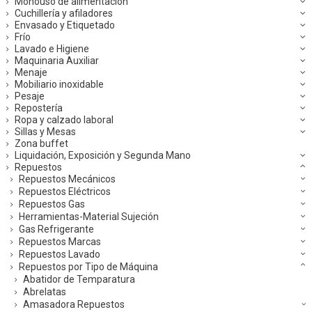
Monouso de alimentación
Cuchillería y afiladores
Envasado y Etiquetado
Frío
Lavado e Higiene
Maquinaria Auxiliar
Menaje
Mobiliario inoxidable
Pesaje
Repostería
Ropa y calzado laboral
Sillas y Mesas
Zona buffet
Liquidación, Exposición y Segunda Mano
Repuestos
Repuestos Mecánicos
Repuestos Eléctricos
Repuestos Gas
Herramientas-Material Sujeción
Gas Refrigerante
Repuestos Marcas
Repuestos Lavado
Repuestos por Tipo de Máquina
Abatidor de Temparatura
Abrelatas
Amasadora Repuestos