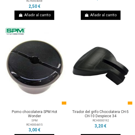
RCH0004008
2,50 €
Añadir al carrito
Añadir al carrito
Pomo chocolatera SPM Hot
Tirador del grifo Chocolatera CH-5
Wonder
CH-10 Despiece 34
SPM
RCH0000192
RCH0004415
3,20 €
3,00 €