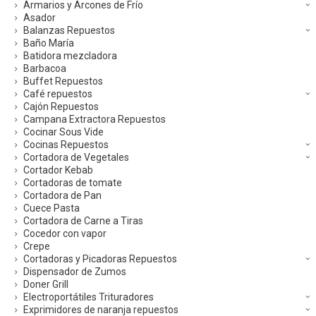
Armarios y Arcones de Frío
Asador
Balanzas Repuestos
Baño María
Batidora mezcladora
Barbacoa
Buffet Repuestos
Café repuestos
Cajón Repuestos
Campana Extractora Repuestos
Cocinar Sous Vide
Cocinas Repuestos
Cortadora de Vegetales
Cortador Kebab
Cortadoras de tomate
Cortadora de Pan
Cuece Pasta
Cortadora de Carne a Tiras
Cocedor con vapor
Crepe
Cortadoras y Picadoras Repuestos
Dispensador de Zumos
Doner Grill
Electroportátiles Trituradores
Exprimidores de naranja repuestos