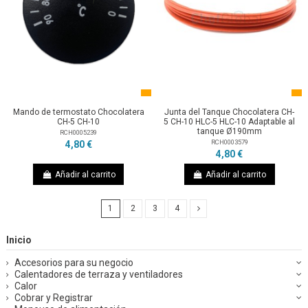
Mando de termostato Chocolatera
Junta del Tanque Chocolatera CH-
CH-5 CH-10
5 CH-10 HLC-5 HLC-10 Adaptable al
tanque Ø190mm
RCH0005239
RCH0003579
4,80 €
4,80 €
Añadir al carrito
Añadir al carrito
1
2
3
4
Inicio
Accesorios para su negocio
Calentadores de terraza y ventiladores
Calor
Cobrar y Registrar