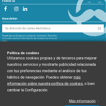
Follow us
Newsletter
Puede darse de baja en cualquier momento. Para ello,
consulte nuestra información de contacto en el aviso
legal.
NextGeneration
Política de cookies
Utilizamos cookies propias y de terceros para mejorar
nuestros servicios y mostrarte publicidad relacionada
con tus preferencias mediante el análisis de tus
CHEF GLOBAL 2014 SOCIEDAD LIMITADA ha recibido una ayuda de la Unión
hábitos de navegación. Puedes obtener
más
Europea con cargo al Fondo NextGenerationEU, en el marco del Plan de
información sobre nuestra política de cookies
, o bien
Recuperación, Trasformación y Resiliencia, para INSTALACIÓN SOLAR
FOTOVOLTAICA dentro del programa de incentivos ligados al autoconsumo y
cambiar la Configuración.
almacenamiento, con fuentes de Energía renovable, así como la
implantación de sistemas térmicos renovables en el sector residencial del
Ministerio para la Transición Ecológica y el Reto Demográfico, gestionado por
Más información
la Junta de Andalucía, a través de la Agencia Andaluza de la Energía.”