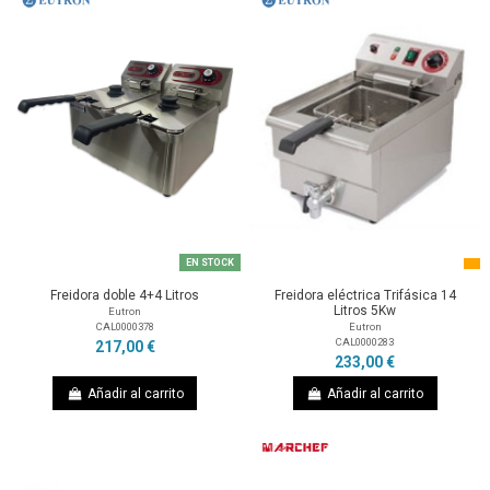
EN STOCK
Freidora doble 4+4 Litros
Freidora eléctrica Trifásica 14
Litros 5Kw
Eutron
CAL0000378
Eutron
CAL0000283
217,00 €
233,00 €
Añadir al carrito
Añadir al carrito