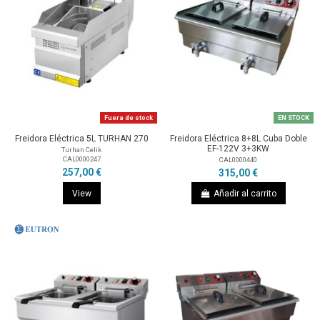
Fuera de stock
EN STOCK
Freidora Eléctrica 5L TURHAN 270
Freidora Eléctrica 8+8L Cuba Doble
EF-122V 3+3KW
Turhan Celik
CAL0000247
CAL0000440
257,00 €
315,00 €
View
Añadir al carrito