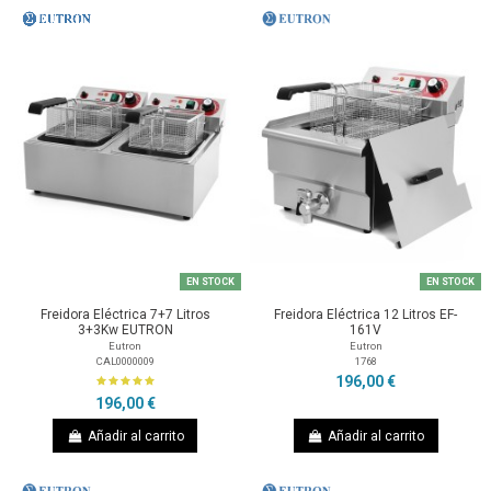
EN STOCK
EN STOCK
Freidora Eléctrica 7+7 Litros
Freidora Eléctrica 12 Litros EF-
3+3Kw EUTRON
161V
Eutron
Eutron
CAL0000009
1768
196,00 €
196,00 €
Añadir al carrito
Añadir al carrito