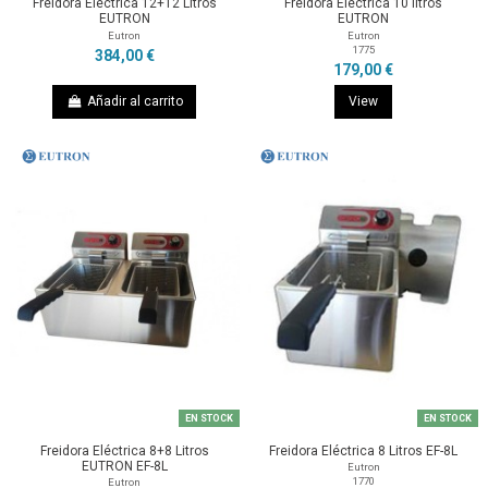
Freidora Eléctrica 12+12 Litros
Freidora Eléctrica 10 litros
EUTRON
EUTRON
Eutron
Eutron
1775
384,00 €
179,00 €
Añadir al carrito
View
EN STOCK
EN STOCK
Freidora Eléctrica 8+8 Litros
Freidora Eléctrica 8 Litros EF-8L
EUTRON EF-8L
Eutron
1770
Eutron