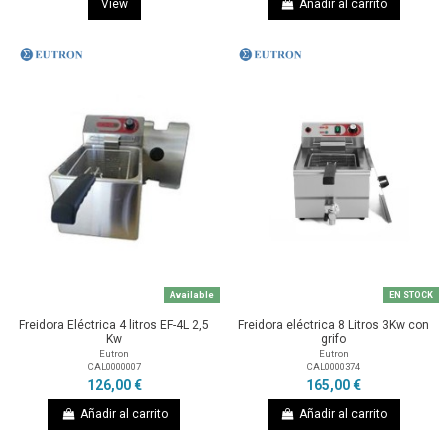
View
Añadir al carrito
Available
EN STOCK
Freidora Eléctrica 4 litros EF-4L 2,5
Freidora eléctrica 8 Litros 3Kw con
Kw
grifo
Eutron
Eutron
CAL0000007
CAL0000374
126,00 €
165,00 €
Añadir al carrito
Añadir al carrito