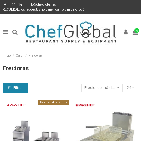
info@chefglobal.es
RECUERDE: los repuestos no tienen cambio ni devolución
0
Inicio
Calor
Freidoras
Freidoras
Filtrar
Precio: de más bajo a más alto
24
Bajo pedido a fábrica