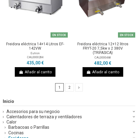
EN STOCK
EN STOCK
Freidora eléctrica 14+14 Litros EF-
Freidora eléctrica 12+12 litros
142VW
FRYT-20 7,5kw x 2 380V
(TRIFASICA)
Eutron
CAL0000284
CAL0000468
435,00 €
482,00 €
Añadir al carrito
Añadir al carrito
1
2
Inicio
Accesorios para su negocio
Calentadores de terraza y ventiladores
Calor
Barbacoas o Parrillas
Cocinas