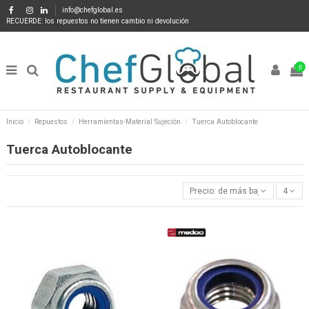
info@chefglobal.es
RECUERDE: los repuestos no tienen cambio ni devolución
0
Inicio
Repuestos
Herramientas-Material Sujeción
Tuerca Autoblocante
Tuerca Autoblocante
Precio: de más bajo a más alto
4