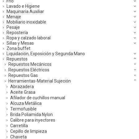
Frío
Lavado e Higiene
Maquinaria Auxiliar
Menaje
Mobiliario inoxidable
Pesaje
Repostería
Ropa y calzado laboral
Sillas y Mesas
Zona buffet
Liquidación, Exposición y Segunda Mano
Repuestos
Repuestos Mecánicos
Repuestos Eléctricos
Repuestos Gas
Herramientas-Material Sujeción
Abrazadera
Aceite Grasa
Afilador de cuchillos manual
Alcuza Metálica
Termofusible
Brida Poliamida Nylon
Calibre para inyectores
Carretilla
Cepillo de limpieza
Chaveta