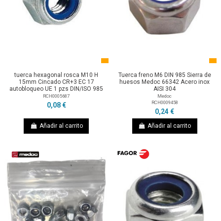
tuerca hexagonal rosca M10 H
Tuerca freno M6 DIN 985 Sierra de
15mm Cincado CR+3 EC 17
huesos Medoc 66342 Acero inox
autobloqueo UE 1 pzs DIN/ISO 985
AISI 304
RCH0005687
Medoc
RCH0009458
0,08 €
0,24 €
Añadir al carrito
Añadir al carrito