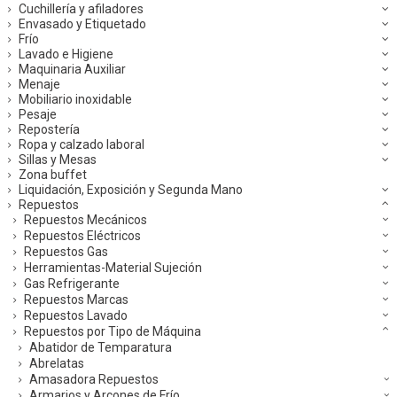
Cuchillería y afiladores
Envasado y Etiquetado
Frío
Lavado e Higiene
Maquinaria Auxiliar
Menaje
Mobiliario inoxidable
Pesaje
Repostería
Ropa y calzado laboral
Sillas y Mesas
Zona buffet
Liquidación, Exposición y Segunda Mano
Repuestos
Repuestos Mecánicos
Repuestos Eléctricos
Repuestos Gas
Herramientas-Material Sujeción
Gas Refrigerante
Repuestos Marcas
Repuestos Lavado
Repuestos por Tipo de Máquina
Abatidor de Temparatura
Abrelatas
Amasadora Repuestos
Armarios y Arcones de Frío