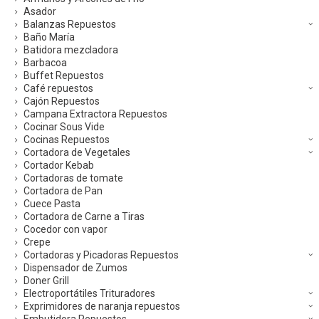
Asador
Balanzas Repuestos
Baño María
Batidora mezcladora
Barbacoa
Buffet Repuestos
Café repuestos
Cajón Repuestos
Campana Extractora Repuestos
Cocinar Sous Vide
Cocinas Repuestos
Cortadora de Vegetales
Cortador Kebab
Cortadoras de tomate
Cortadora de Pan
Cuece Pasta
Cortadora de Carne a Tiras
Cocedor con vapor
Crepe
Cortadoras y Picadoras Repuestos
Dispensador de Zumos
Doner Grill
Electroportátiles Trituradores
Exprimidores de naranja repuestos
Embutidora Repuestos