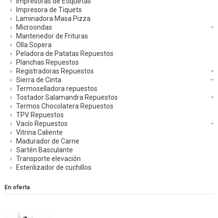
Impresoras de Etiquetas
Impresora de Tiquets
Laminadora Masa Pizza
Microondas
Mantenedor de Frituras
Olla Sopera
Peladora de Patatas Repuestos
Planchas Repuestos
Registradoras Repuestos
Sierra de Cinta
Termoselladora repuestos
Tostador Salamandra Repuestos
Termos Chocolatera Repuestos
TPV Repuestos
Vacío Repuestos
Vitrina Caliente
Madurador de Carne
Sartén Basculante
Transporte elevación
Esterilizador de cuchillos
En oferta