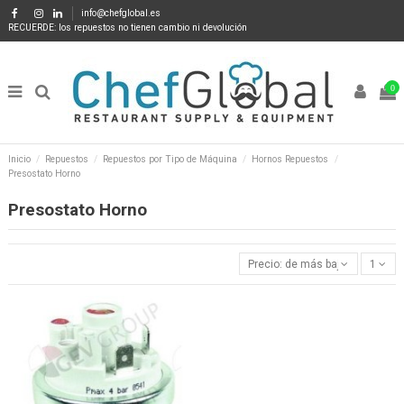
info@chefglobal.es
RECUERDE: los repuestos no tienen cambio ni devolución
0
Inicio
Repuestos
Repuestos por Tipo de Máquina
Hornos Repuestos
Presostato Horno
Presostato Horno
Precio: de más bajo a más alto
1