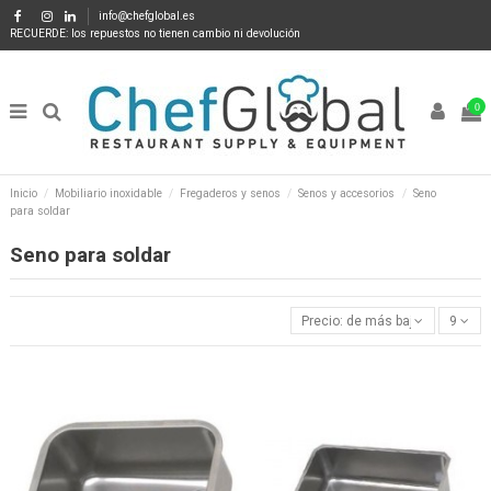
info@chefglobal.es
RECUERDE: los repuestos no tienen cambio ni devolución
0
Inicio
Mobiliario inoxidable
Fregaderos y senos
Senos y accesorios
Seno
para soldar
Seno para soldar
Precio: de más bajo a más alto
9