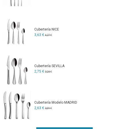
Cubertería NICE
3,63 €
4,27 €
Cubertería SEVILLA
2,75 €
3,24 €
Cubertería Modelo MADRID
2,63 €
3,09 €