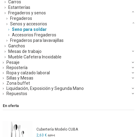
Carros
Estanterías
Fregaderos y senos
Fregaderos
Senos y accesorios
Seno para soldar
Accesorios Fregaderos
Fregaderos para lavavajillas
Ganchos
Mesas de trabajo
Mueble Cafetera Inoxidable
Pesaje
Repostería
Ropa y calzado laboral
Sillas y Mesas
Zona buffet
Liquidación, Exposición y Segunda Mano
Repuestos
En oferta
Cubertería Modelo CUBA
2,63 €
3,09 €