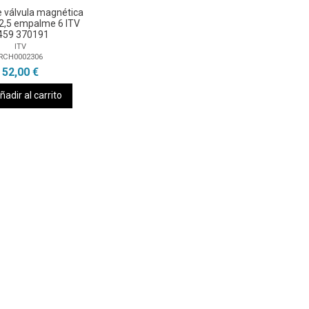
 válvula magnética
 2,5 empalme 6 ITV
459 370191
ITV
RCH0002306
52,00 €
ñadir al carrito