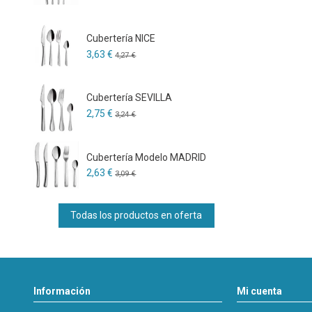
Cubertería NICE
3,63 €
4,27 €
Cubertería SEVILLA
2,75 €
3,24 €
Cubertería Modelo MADRID
2,63 €
3,09 €
Todas los productos en oferta
Información
Mi cuenta