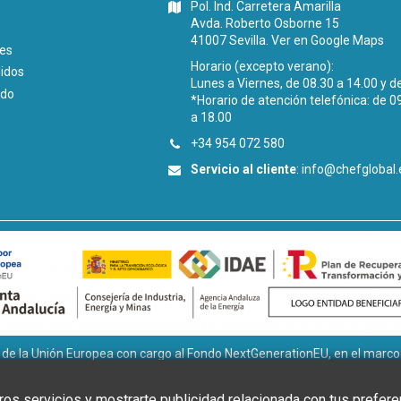
Pol. Ind. Carretera Amarilla
Avda. Roberto Osborne 15
41007 Sevilla.
Ver en Google Maps
les
Horario (excepto verano):
didos
Lunes a Viernes, de 08.30 a 14.00 y d
ido
*Horario de atención telefónica: de 0
a 18.00
+34 954 072 580
Servicio al cliente
:
info@chefglobal.
la Unión Europea con cargo al Fondo NextGenerationEU, en el marco de
tivos ligados al autoconsumo y almacenamiento, con fuentes de Ener
 la Transición Ecológica y el Reto Demográfico, gestionado por la Junta 
os servicios y mostrarte publicidad relacionada con tus prefere