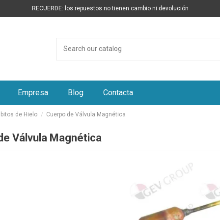
RECUERDE: los repuestos no tienen cambio ni devolución
Empresa
Blog
Contacta
itos de Hielo
Cuerpo de Válvula Magnética
de Válvula Magnética