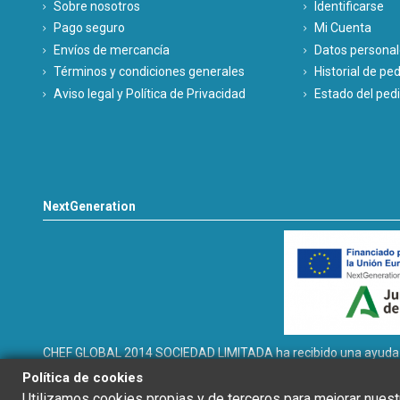
Sobre nosotros
Identificarse
Pago seguro
Mi Cuenta
Envíos de mercancía
Datos persona
Términos y condiciones generales
Historial de pe
Aviso legal y Política de Privacidad
Estado del ped
NextGeneration
CHEF GLOBAL 2014 SOCIEDAD LIMITADA ha recibido una ayuda de 
INSTALACIÓN SOLAR FOTOVOLTAICA dentro del programa de incen
Política de cookies
térmicos renovables en el sector residencial del Ministerio para
Utilizamos cookies propias y de terceros para mejorar nuestr