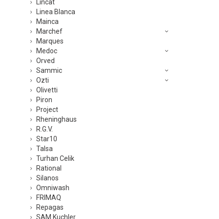
Lincat
Linea Blanca
Mainca
Marchef
Marques
Medoc
Orved
Sammic
Ozti
Olivetti
Piron
Project
Rheninghaus
R.G.V.
Star10
Talsa
Turhan Celik
Rational
Silanos
Omniwash
FRIMAQ
Repagas
SAM Kuchler