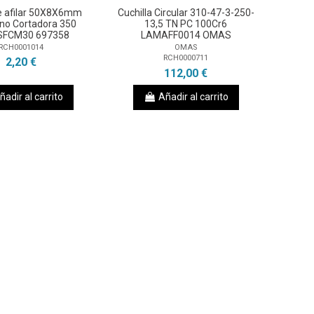
e afilar 50X8X6mm
Cuchilla Circular 310-47-3-250-
ino Cortadora 350
13,5 TN PC 100Cr6
SFCM30 697358
LAMAFF0014 OMAS
RCH0001014
OMAS
RCH0000711
2,20 €
112,00 €
ñadir al carrito
Añadir al carrito