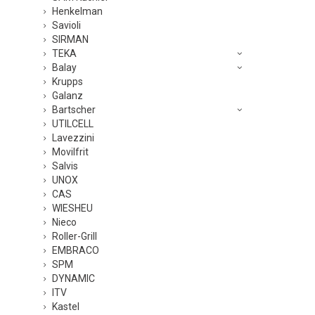
Henkelman
Savioli
SIRMAN
TEKA
Balay
Krupps
Galanz
Bartscher
UTILCELL
Lavezzini
Movilfrit
Salvis
UNOX
CAS
WIESHEU
Nieco
Roller-Grill
EMBRACO
SPM
DYNAMIC
ITV
Kastel