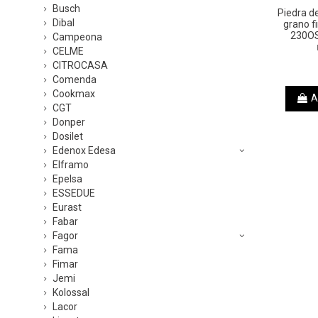
Busch
Piedra d
Dibal
grano f
230O
Campeona
CELME
CITROCASA
Comenda
Cookmax
A
CGT
Donper
Dosilet
Edenox Edesa
Elframo
Epelsa
ESSEDUE
Eurast
Fabar
Fagor
Fama
Fimar
Jemi
Kolossal
Lacor