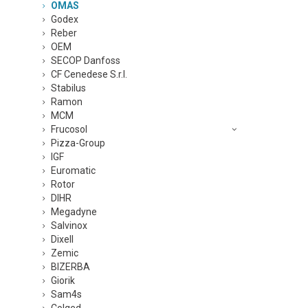
OMAS
Godex
Reber
OEM
SECOP Danfoss
CF Cenedese S.r.l.
Stabilus
Ramon
MCM
Frucosol
Pizza-Group
IGF
Euromatic
Rotor
DIHR
Megadyne
Salvinox
Dixell
Zemic
BIZERBA
Giorik
Sam4s
Colged