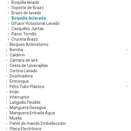
Boquilla lavado
Soporte de Brazo
Brazo de lavado
Boquilla Aclarado
Difusor Rotacional Lavado
Casquillos Juntas
Racor Tornillo
Cruceta Brazo
Bloqueo Antirretorno
Bomba
Calderín
Cámara de aire
Cesta de Lavavajillas
Cortina Lavado
Dosificadora
Entronque
Filtro Tubo Plástico
Imán
Interruptor
Latiguillo Flexible
Manguera Desagüe
Manguera Entrada Agua
Muelle
Panel de mando Embellecedor
Placa Electrónica