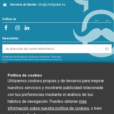
Servicio al cliente
:
info@chefglobal.es
Follow us
Newsletter
Puede darse de baja en cualquier momento. Para ello,
consulte nuestra información de contacto en el aviso
legal.
NextGeneration
Política de cookies
Utilizamos cookies propias y de terceros para mejorar
nuestros servicios y mostrarte publicidad relacionada
con tus preferencias mediante el análisis de tus
CHEF GLOBAL 2014 SOCIEDAD LIMITADA ha recibido una ayuda de la Unión
hábitos de navegación. Puedes obtener
más
Europea con cargo al Fondo NextGenerationEU, en el marco del Plan de
Recuperación, Trasformación y Resiliencia, para INSTALACIÓN SOLAR
información sobre nuestra política de cookies
, o bien
FOTOVOLTAICA dentro del programa de incentivos ligados al autoconsumo y