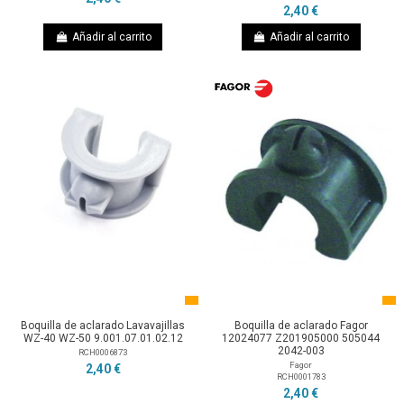
2,40 €
Añadir al carrito
Añadir al carrito
Boquilla de aclarado Lavavajillas
Boquilla de aclarado Fagor
WZ-40 WZ-50 9.001.07.01.02.12
12024077 Z201905000 505044
2042-003
RCH0006873
Fagor
2,40 €
RCH0001783
2,40 €