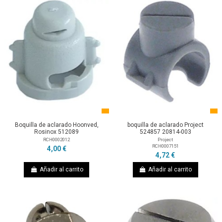
Boquilla de aclarado Hoonved,
boquilla de aclarado Project
Rosinox 512089
524857 20814-003
RCH0002012
Project
RCH0007151
4,00 €
4,72 €
Añadir al carrito
Añadir al carrito