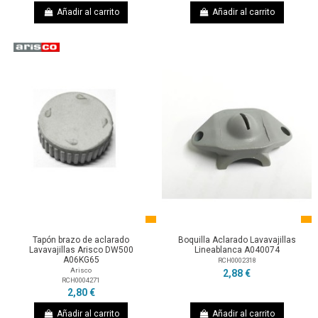
Añadir al carrito
Añadir al carrito
Tapón brazo de aclarado
Boquilla Aclarado Lavavajillas
Lavavajillas Arisco DW500
Lineablanca A040074
A06KG65
RCH0002318
Arisco
2,88 €
RCH0004271
2,80 €
Añadir al carrito
Añadir al carrito