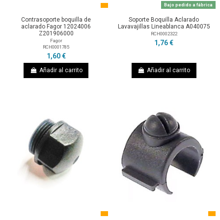
Bajo pedido a fábrica
Contrasoporte boquilla de
Soporte Boquilla Aclarado
aclarado Fagor 12024006
Lavavajillas Lineablanca A040075
Z201906000
RCH0002322
Fagor
1,76 €
RCH0001785
1,60 €
Añadir al carrito
Añadir al carrito