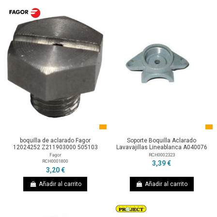
boquilla de aclarado Fagor
Soporte Boquilla Aclarado
12024252 Z211903000 505103
Lavavajillas Lineablanca A040076
Fagor
RCH0002323
RCH0001800
3,39 €
3,20 €
Añadir al carrito
Añadir al carrito