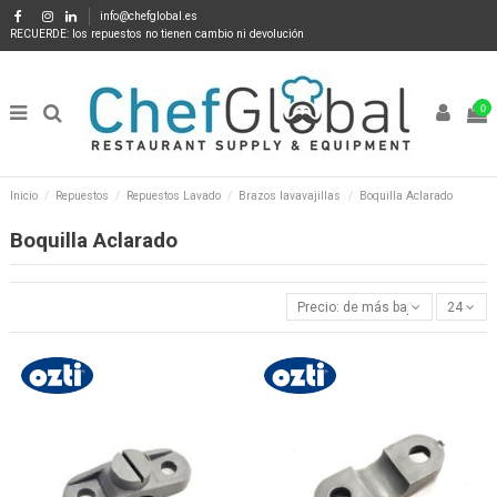
info@chefglobal.es
RECUERDE: los repuestos no tienen cambio ni devolución
0
Inicio
Repuestos
Repuestos Lavado
Brazos lavavajillas
Boquilla Aclarado
Boquilla Aclarado
Precio: de más bajo a más alto
24