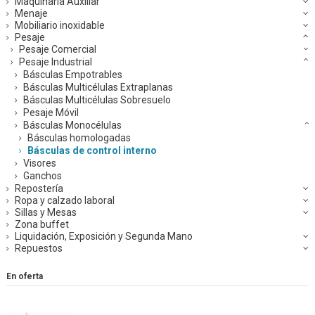
Maquinaria Auxiliar
Menaje
Mobiliario inoxidable
Pesaje
Pesaje Comercial
Pesaje Industrial
Básculas Empotrables
Básculas Multicélulas Extraplanas
Básculas Multicélulas Sobresuelo
Pesaje Móvil
Básculas Monocélulas
Básculas homologadas
Básculas de control interno
Visores
Ganchos
Repostería
Ropa y calzado laboral
Sillas y Mesas
Zona buffet
Liquidación, Exposición y Segunda Mano
Repuestos
En oferta