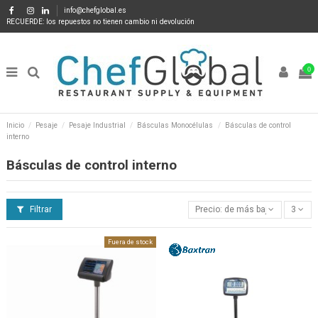
info@chefglobal.es
RECUERDE: los repuestos no tienen cambio ni devolución
0
Inicio
Pesaje
Pesaje Industrial
Básculas Monocélulas
Básculas de control
interno
Básculas de control interno
Filtrar
Precio: de más bajo a más alto
3
Fuera de stock