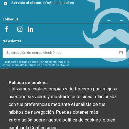
Servicio al cliente
:
info@chefglobal.es
Follow us
Newsletter
Puede darse de baja en cualquier momento. Para ello,
consulte nuestra información de contacto en el aviso
legal.
NextGeneration
Política de cookies
Utilizamos cookies propias y de terceros para mejorar
nuestros servicios y mostrarte publicidad relacionada
con tus preferencias mediante el análisis de tus
CHEF GLOBAL 2014 SOCIEDAD LIMITADA ha recibido una ayuda de la Unión
hábitos de navegación. Puedes obtener
más
Europea con cargo al Fondo NextGenerationEU, en el marco del Plan de
información sobre nuestra política de cookies
, o bien
Recuperación, Trasformación y Resiliencia, para INSTALACIÓN SOLAR
FOTOVOLTAICA dentro del programa de incentivos ligados al autoconsumo y
cambiar la Configuración.
almacenamiento, con fuentes de Energía renovable, así como la