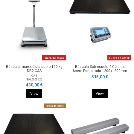
Fuera de stock
Fuera de stock
Báscula monocélula suelo 150 kg
Báscula Sobresuelo 4 Células
DB2 CAS
Acero Esmaltada 1200x1200mm
CAS
515,00 €
BAL0000426
430,00 €
View
View
Fuera de stock