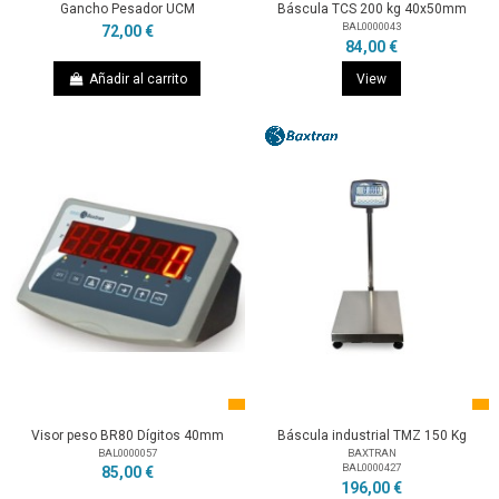
Gancho Pesador UCM
Báscula TCS 200 kg 40x50mm
BAL0000043
72,00 €
84,00 €
Añadir al carrito
View
Visor peso BR80 Dígitos 40mm
Báscula industrial TMZ 150 Kg
BAL0000057
BAXTRAN
BAL0000427
85,00 €
196,00 €