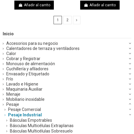
Añadir al carrito
Añadir al carrito
1
2
Inicio
Accesorios para su negocio
Calentadores de terraza y ventiladores
Calor
Cobrar y Registrar
Monouso de alimentación
Cuchillería y afiladores
Envasado y Etiquetado
Frío
Lavado e Higiene
Maquinaria Auxiliar
Menaje
Mobiliario inoxidable
Pesaje
Pesaje Comercial
Pesaje Industrial
Básculas Empotrables
Básculas Multicélulas Extraplanas
Básculas Multicélulas Sobresuelo