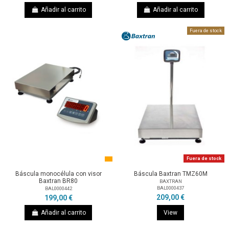
Añadir al carrito
Añadir al carrito
Fuera de stock
Fuera de stock
Báscula monocélula con visor
Báscula Baxtran TMZ60M
Baxtran BR80
BAXTRAN
BAL0000437
BAL0000442
209,00 €
199,00 €
Añadir al carrito
View