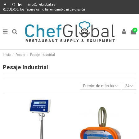
info@chefglobal.es
RECUERDE: los repuestos no tienen cambio ni devolución
0
Inicio
Pesaje
Pesaje Industrial
Pesaje Industrial
Precio: de más bajo a más alto
24