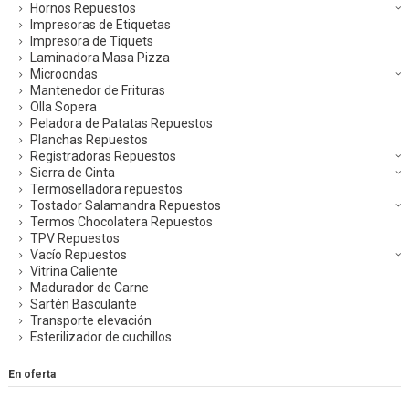
Hornos Repuestos
Impresoras de Etiquetas
Impresora de Tiquets
Laminadora Masa Pizza
Microondas
Mantenedor de Frituras
Olla Sopera
Peladora de Patatas Repuestos
Planchas Repuestos
Registradoras Repuestos
Sierra de Cinta
Termoselladora repuestos
Tostador Salamandra Repuestos
Termos Chocolatera Repuestos
TPV Repuestos
Vacío Repuestos
Vitrina Caliente
Madurador de Carne
Sartén Basculante
Transporte elevación
Esterilizador de cuchillos
En oferta