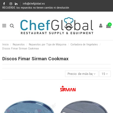
info@chefglobal.es
RECUERDE: los repuestos no tienen cambio ni devolución
0
Inicio
Repuestos
Repuestos por Tipo de Máquina
Cortadora de Vegetales
Discos Fimar Sirman Cookmax
Discos Fimar Sirman Cookmax
Precio: de más bajo a más alto
15