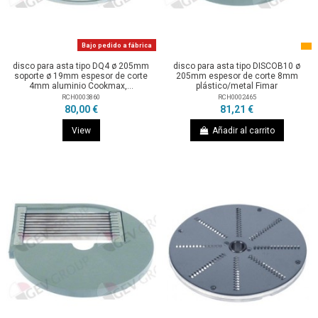
Bajo pedido a fábrica
disco para asta tipo DQ4 ø 205mm
disco para asta tipo DISCOB10 ø
soporte ø 19mm espesor de corte
205mm espesor de corte 8mm
4mm aluminio Cookmax,...
plástico/metal Fimar
RCH0003860
RCH0002465
80,00 €
81,21 €
View
Añadir al carrito