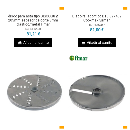
disco para asta tipo DISCOB8 ø
Disco rallador tipo DT3 697489
205mm espesor de corte 8mm
Cookmax Sirman
plástico/metal Fimar
RCH0002457
RCH0002208
82,00 €
81,21 €
Añadir al carrito
Añadir al carrito