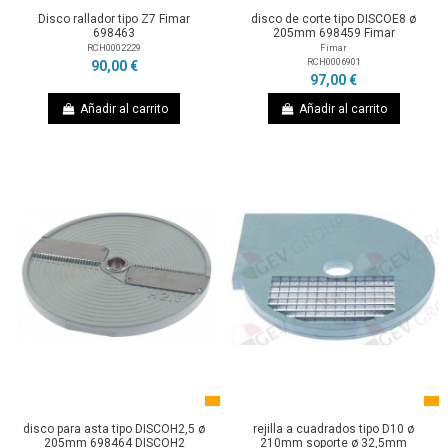
Disco rallador tipo Z7 Fimar
disco de corte tipo DISCOE8 ø
698463
205mm 698459 Fimar
RCH0002229
Fimar
RCH0006901
90,00 €
97,00 €
Añadir al carrito
Añadir al carrito
disco para asta tipo DISCOH2,5 ø
rejilla a cuadrados tipo D10 ø
205mm 698464 DISCOH2
210mm soporte ø 32,5mm