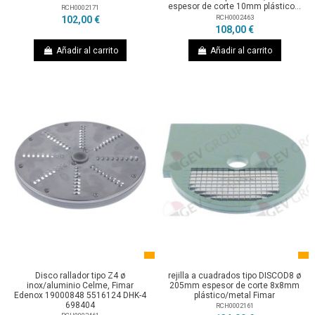
espesor de corte 10mm plástico...
RCH0002171
RCH0002463
102,00 €
108,00 €
Añadir al carrito
Añadir al carrito
Disco rallador tipo Z4 ø
rejilla a cuadrados tipo DISCOD8 ø
inox/aluminio Celme, Fimar
205mm espesor de corte 8x8mm
Edenox 19000848 5516124 DHK-4
plástico/metal Fimar
698404
RCH0002161