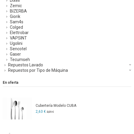
Dixell
Zemic
BIZERBA
Giorik
Sam4s
Colged
Elettrobar
VAPSINT
Ugolini
Sencotel
Gaser
Tecumseh
Repuestos Lavado
Repuestos por Tipo de Máquina
En oferta
Cubertería Modelo CUBA
2,63 €
3,09 €