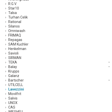
R.G.V.
Star10
Talsa
Turhan Celik
Rational
Silanos
Omniwash
FRIMAQ
Repagas
SAM Kuchler
Henkelman
Savioli
SIRMAN
TEKA
Balay
Krupps
Galanz
Bartscher
UTILCELL
Lavezzini
Movilfrit
Salvis
UNOX
CAS
WIESHEU