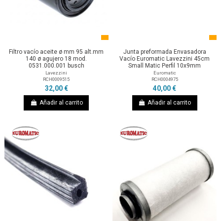
Filtro vacío aceite ø mm 95 alt.mm
Junta preformada Envasadora
140 ø agujero 18 mod.
Vacío Euromatic Lavezzini 45cm
0531.000.001 busch
Small Matic Perfil 10x9mm
Lavezzini
Euromatic
RCH0009515
RCH0004975
32,00 €
40,00 €
Añadir al carrito
Añadir al carrito