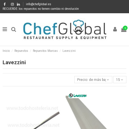
info@chefglobal.es
RECUERDE: los repuestos no tienen cambio ni devolución
0
Inicio
Repuestos
Repuestos Marcas
Lavezzini
Lavezzini
Precio: de más bajo a más alto
15