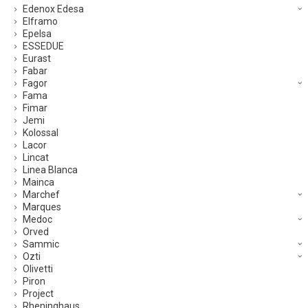
Edenox Edesa
Elframo
Epelsa
ESSEDUE
Eurast
Fabar
Fagor
Fama
Fimar
Jemi
Kolossal
Lacor
Lincat
Linea Blanca
Mainca
Marchef
Marques
Medoc
Orved
Sammic
Ozti
Olivetti
Piron
Project
Rheninghaus