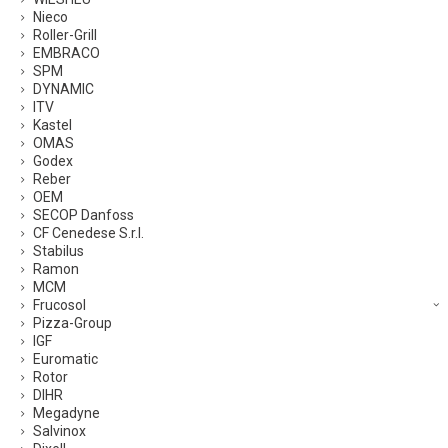
Nieco
Roller-Grill
EMBRACO
SPM
DYNAMIC
ITV
Kastel
OMAS
Godex
Reber
OEM
SECOP Danfoss
CF Cenedese S.r.l.
Stabilus
Ramon
MCM
Frucosol
Pizza-Group
IGF
Euromatic
Rotor
DIHR
Megadyne
Salvinox