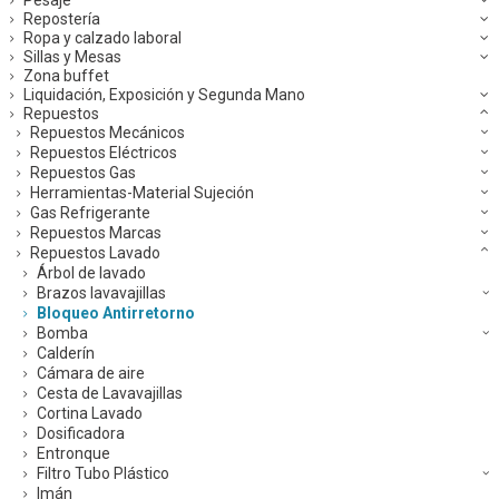
Repostería
Ropa y calzado laboral
Sillas y Mesas
Zona buffet
Liquidación, Exposición y Segunda Mano
Repuestos
Repuestos Mecánicos
Repuestos Eléctricos
Repuestos Gas
Herramientas-Material Sujeción
Gas Refrigerante
Repuestos Marcas
Repuestos Lavado
Árbol de lavado
Brazos lavavajillas
Bloqueo Antirretorno
Bomba
Calderín
Cámara de aire
Cesta de Lavavajillas
Cortina Lavado
Dosificadora
Entronque
Filtro Tubo Plástico
Imán