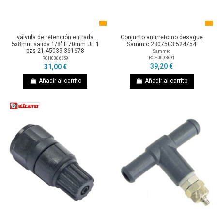
válvula de retención entrada
Conjunto antirretorno desagüe
5x8mm salida 1/8" L 70mm UE 1
Sammic 2307503 524754
pzs 21-45039 361678
Sammic
RCH0003691
RCH0006359
39,20 €
31,00 €
Añadir al carrito
Añadir al carrito