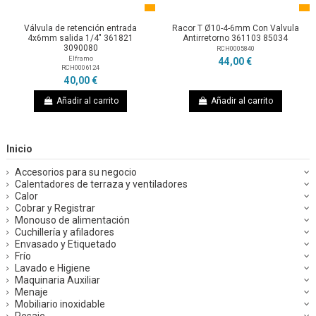
Válvula de retención entrada
Racor T Ø10-4-6mm Con Valvula
4x6mm salida 1/4" 361821
Antirretorno 361103 85034
3090080
RCH0005840
Elframo
44,00 €
RCH0006124
40,00 €
Añadir al carrito
Añadir al carrito
Inicio
Accesorios para su negocio
Calentadores de terraza y ventiladores
Calor
Cobrar y Registrar
Monouso de alimentación
Cuchillería y afiladores
Envasado y Etiquetado
Frío
Lavado e Higiene
Maquinaria Auxiliar
Menaje
Mobiliario inoxidable
Pesaje