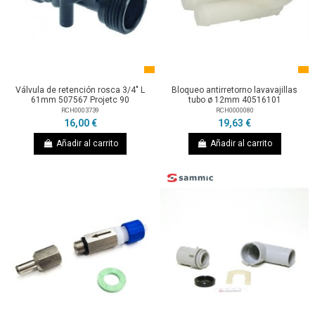
Válvula de retención rosca 3/4" L
Bloqueo antirretorno lavavajillas
61mm 507567 Projetc 90
tubo ø 12mm 40516101
RCH0003739
RCH0000080
16,00 €
19,63 €
Añadir al carrito
Añadir al carrito