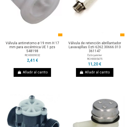
Válvula antirretorno ø 19 mm H 17
Válvula de retención abrillantador
mm para excéntrica UE 1 pzs
Lavavajillas Ozti 6262.30666.013
548198
361147
RCH0009032
Öztiryakiler
RCH0005475
2,41 €
11,20 €
Añadir al carrito
Añadir al carrito