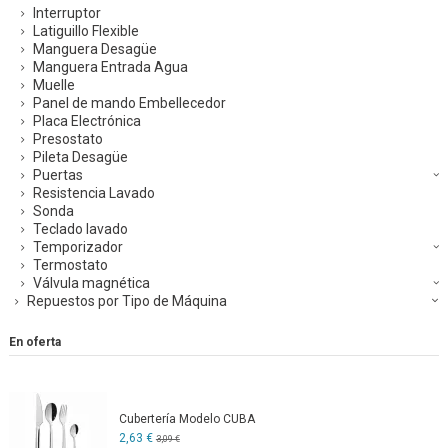
Interruptor
Latiguillo Flexible
Manguera Desagüe
Manguera Entrada Agua
Muelle
Panel de mando Embellecedor
Placa Electrónica
Presostato
Pileta Desagüe
Puertas
Resistencia Lavado
Sonda
Teclado lavado
Temporizador
Termostato
Válvula magnética
Repuestos por Tipo de Máquina
En oferta
Cubertería Modelo CUBA
2,63 €
3,09 €