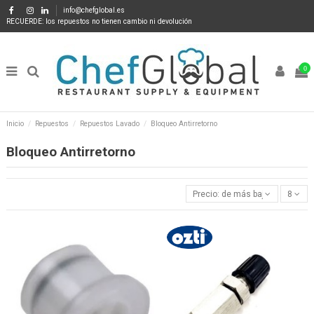
info@chefglobal.es
RECUERDE: los repuestos no tienen cambio ni devolución
0
Inicio
Repuestos
Repuestos Lavado
Bloqueo Antirretorno
Bloqueo Antirretorno
Precio: de más bajo a más alto
8