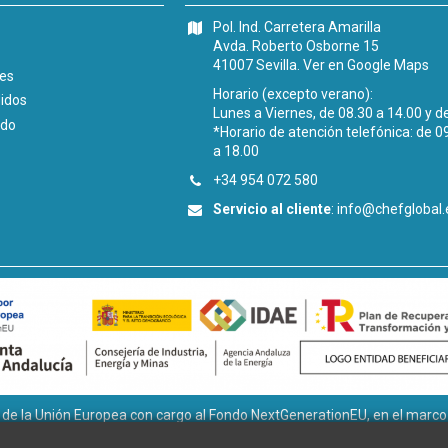
Pol. Ind. Carretera Amarilla
Avda. Roberto Osborne 15
41007 Sevilla.
Ver en Google Maps
les
Horario (excepto verano):
didos
Lunes a Viernes, de 08.30 a 14.00 y d
ido
*Horario de atención telefónica: de 0
a 18.00
+34 954 072 580
Servicio al cliente
:
info@chefglobal.
la Unión Europea con cargo al Fondo NextGenerationEU, en el marco de
tivos ligados al autoconsumo y almacenamiento, con fuentes de Ener