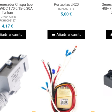
Generador Chispa tipo
Portapilas LR20
Genera
,5VDC T70 0,15-0,30A
HGF-7
RCH0001316
Turhan
5,00 €
Turhan Celik
RCH0005157
4,17 €
ñadir al carrito
Añadir al carrito