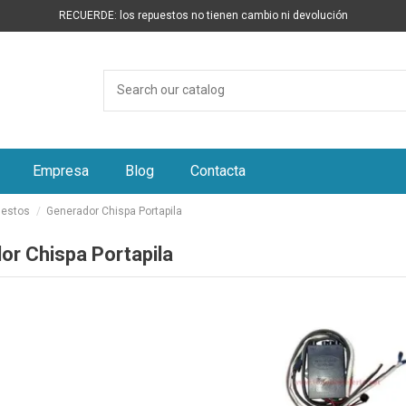
RECUERDE: los repuestos no tienen cambio ni devolución
Empresa
Blog
Contacta
uestos
Generador Chispa Portapila
or Chispa Portapila