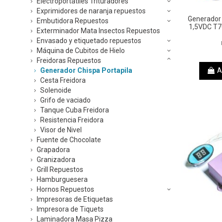
Electroportátiles Trituradores
Exprimidores de naranja repuestos
Generador 
Embutidora Repuestos
1,5VDC T7
Exterminador Mata Insectos Repuestos
Envasado y etiquetado repuestos
Máquina de Cubitos de Hielo
Freidoras Repuestos
Generador Chispa Portapila
A
Cesta Freidora
Solenoide
Grifo de vaciado
Tanque Cuba Freidora
Resistencia Freidora
Visor de Nivel
Fuente de Chocolate
Grapadora
Granizadora
Grill Repuestos
Hamburguesera
Hornos Repuestos
Impresoras de Etiquetas
Impresora de Tiquets
Laminadora Masa Pizza