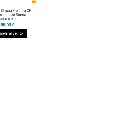
Chispa Freidora GF-
ermostato Sonda
RCH0003987
55,00 €
ñadir al carrito