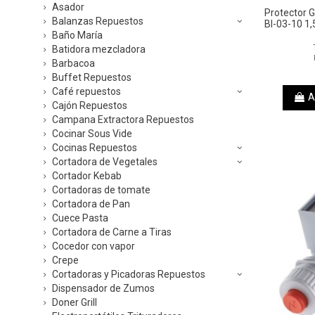
Asador
Protector 
Balanzas Repuestos
BI-03-10 1
Baño María
Batidora mezcladora
Barbacoa
Buffet Repuestos
Café repuestos
A
Cajón Repuestos
Campana Extractora Repuestos
Cocinar Sous Vide
Cocinas Repuestos
Cortadora de Vegetales
Cortador Kebab
Cortadoras de tomate
Cortadora de Pan
Cuece Pasta
Cortadora de Carne a Tiras
Cocedor con vapor
Crepe
Cortadoras y Picadoras Repuestos
Dispensador de Zumos
Doner Grill