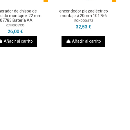
erador de chispa de
encendedor piezoeléctrico
dido montaje ø 22 mm
montaje ø 20mm 101756
07783 Batería AA
RCH0006673
RCH0008936
32,53 €
26,00 €
Añadir al carrito
Añadir al carrito