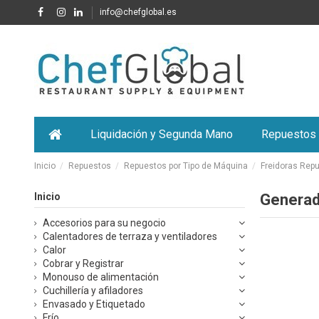
info@chefglobal.es
Liquidación y Segunda Mano
Repuestos
Inicio
Repuestos
Repuestos por Tipo de Máquina
Freidoras Rep
Inicio
Generad
Accesorios para su negocio
Calentadores de terraza y ventiladores
Calor
Cobrar y Registrar
Monouso de alimentación
Cuchillería y afiladores
Envasado y Etiquetado
Frío