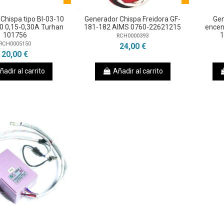
Chispa tipo BI-03-10
Generador Chispa Freidora GF-
Gen
0 0,15-0,30A Turhan
181-182 AIMS 0760-22621215
encen
101756
1
RCH0000393
RCH0005150
24,00 €
20,00 €
ñadir al carrito
Añadir al carrito