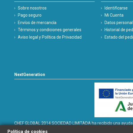
Sobre nosotros
Identificarse
Pago seguro
Mi Cuenta
Envíos de mercancía
Datos persona
Términos y condiciones generales
Historial de pe
Aviso legal y Política de Privacidad
Estado del ped
NextGeneration
CHEF GLOBAL 2014 SOCIEDAD LIMITADA ha recibido una ayuda de 
INSTALACIÓN SOLAR FOTOVOLTAICA dentro del programa de incen
Política de cookies