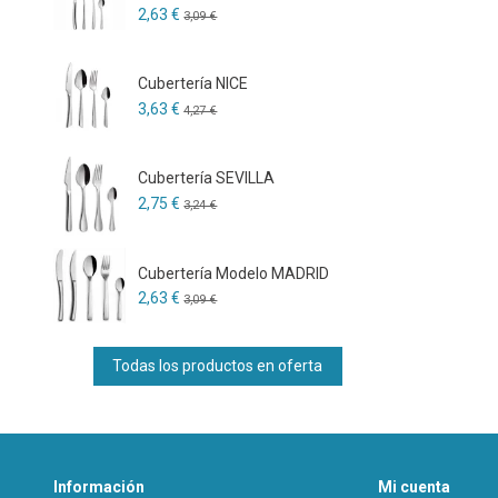
2,63 €
3,09 €
Cubertería NICE
3,63 €
4,27 €
Cubertería SEVILLA
2,75 €
3,24 €
Cubertería Modelo MADRID
2,63 €
3,09 €
Todas los productos en oferta
Información
Mi cuenta