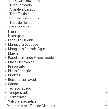
Pieza Cruceta T Y X
Tubo Formado
Arandela Lavado
Tubo Flexible
Empalme de Tubos
Tubo de Rebose
Empuñadura
Imán
Interruptor
Latiguillo Flexible
Manguera Desagüe
Manguera Entrada Agua
Muelle
Panel de mando Embellecedor
Placa Electrónica
Presostato
Pileta Desagüe
Puertas
Resistencia Lavado
Sonda
Teclado lavado
Temporizador
Termostato
Válvula magnética
Repuestos por Tipo de Máquina