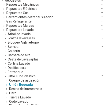
Repuestos
Repuestos Mecánicos
Repuestos Eléctricos
Repuestos Gas
Herramientas-Material Sujeción
Gas Refrigerante
Repuestos Marcas
Repuestos Lavado
Árbol de lavado
Brazos lavavajillas
Bloqueo Antirretorno
Bomba
Calderín
Cámara de aire
Cesta de Lavavajillas
Cortina Lavado
Dosificadora
Entronque
Filtro Tubo Plástico
Cuerpo de aspiración
Unión Roscada
Resina de Intercambio
Filtro
Tuerca Lavado
Codo Lavado