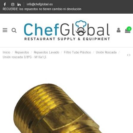
info@chefglobal.es
RECUERDE: los repuestos no tienen cambio ni devolución
0
Inicio
Repuestos
Repuestos Lavado
Filtro Tubo Plástico
Unión Roscada
Unión roscada 3/8"G - M16x1,5