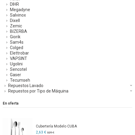
DIHR
Megadyne
Salvinox
Dixell
Zemic
BIZERBA
Giorik
Sam4s
Colged
Elettrobar
VAPSINT
Ugolini
Sencotel
Gaser
Tecumseh
Repuestos Lavado
Repuestos por Tipo de Máquina
En oferta
Cubertería Modelo CUBA
2,63 €
3,09 €