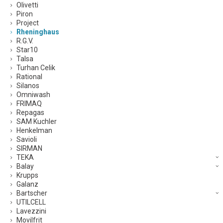
Olivetti
Piron
Project
Rheninghaus
R.G.V.
Star10
Talsa
Turhan Celik
Rational
Silanos
Omniwash
FRIMAQ
Repagas
SAM Kuchler
Henkelman
Savioli
SIRMAN
TEKA
Balay
Krupps
Galanz
Bartscher
UTILCELL
Lavezzini
Movilfrit