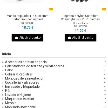
Mando regulador Eje 50x14mm
Engranaje Nylon Cortadora
Cortadora Rheninghaus
Rheninghaus Z31 31 dientes
RCH0003345
Rheninghaus
RCH0003701
18,75 €
44,00 €
Añadir al carrito
Añadir al carrito
Inicio
Accesorios para su negocio
Calentadores de terraza y ventiladores
Calor
Cobrar y Registrar
Monouso de alimentación
Cuchillería y afiladores
Envasado y Etiquetado
Frío
Lavado e Higiene
Maquinaria Auxiliar
Menaje
Mobiliario inoxidable