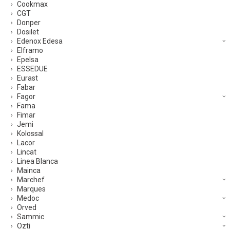
Cookmax
CGT
Donper
Dosilet
Edenox Edesa
Elframo
Epelsa
ESSEDUE
Eurast
Fabar
Fagor
Fama
Fimar
Jemi
Kolossal
Lacor
Lincat
Linea Blanca
Mainca
Marchef
Marques
Medoc
Orved
Sammic
Ozti