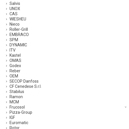
Salvis
UNOX
CAS
WIESHEU
Nieco
Roller-Grill
EMBRACO
SPM
DYNAMIC
ITV
Kastel
OMAS
Godex
Reber
OEM
SECOP Danfoss
CF Cenedese S.r.l.
Stabilus
Ramon
MCM
Frucosol
Pizza-Group
IGF
Euromatic
Rotor