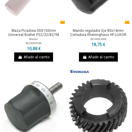
Maza Picadora 50X150mm
Mando regulador Eje 80x14mm
Universal Braher P22/32/82/98
Cortadora Rheninghaus HF-LUXOR
Braher
RCH0003346
RCH0000569
18,75 €
10,88 €
Añadir al carrito
Añadir al carrito