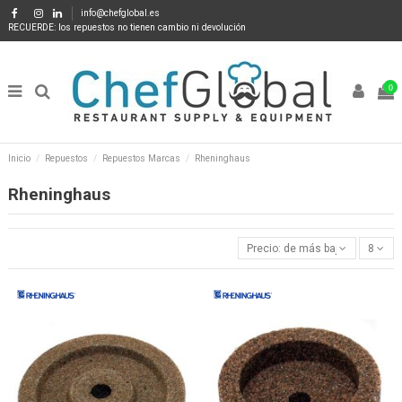
info@chefglobal.es
RECUERDE: los repuestos no tienen cambio ni devolución
0
Inicio
Repuestos
Repuestos Marcas
Rheninghaus
Rheninghaus
Precio: de más bajo a más alto
8