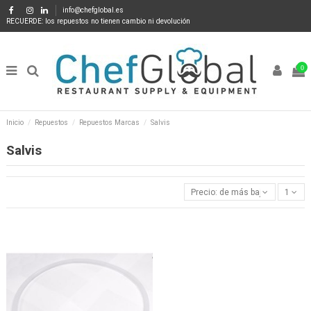
info@chefglobal.es
RECUERDE: los repuestos no tienen cambio ni devolución
0
Inicio
Repuestos
Repuestos Marcas
Salvis
Salvis
Precio: de más bajo a más alto
1