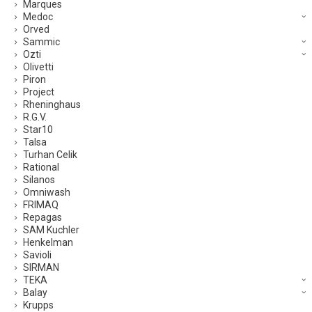
Marques
Medoc
Orved
Sammic
Ozti
Olivetti
Piron
Project
Rheninghaus
R.G.V.
Star10
Talsa
Turhan Celik
Rational
Silanos
Omniwash
FRIMAQ
Repagas
SAM Kuchler
Henkelman
Savioli
SIRMAN
TEKA
Balay
Krupps