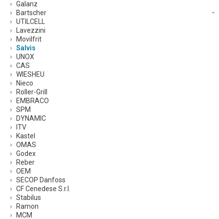
Galanz
Bartscher
UTILCELL
Lavezzini
Movilfrit
Salvis
UNOX
CAS
WIESHEU
Nieco
Roller-Grill
EMBRACO
SPM
DYNAMIC
ITV
Kastel
OMAS
Godex
Reber
OEM
SECOP Danfoss
CF Cenedese S.r.l.
Stabilus
Ramon
MCM