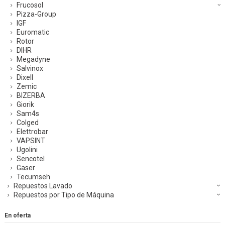
Frucosol
Pizza-Group
IGF
Euromatic
Rotor
DIHR
Megadyne
Salvinox
Dixell
Zemic
BIZERBA
Giorik
Sam4s
Colged
Elettrobar
VAPSINT
Ugolini
Sencotel
Gaser
Tecumseh
Repuestos Lavado
Repuestos por Tipo de Máquina
En oferta