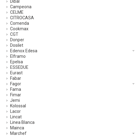
Dibal
Campeona
CELME
CITROCASA
Comenda
Cookmax
CGT
Donper
Dosilet
Edenox Edesa
Elframo
Epelsa
ESSEDUE
Eurast
Fabar
Fagor
Fama
Fimar
Jemi
Kolossal
Lacor
Lincat
Linea Blanca
Mainca
Marchef