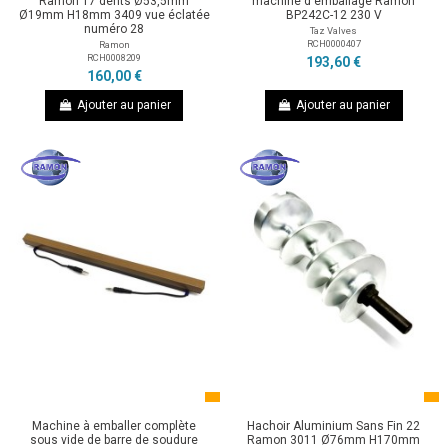
Ramon 17 dents Ø53,5mm
machine d'emballage Ramon
Ø19mm H18mm 3409 vue éclatée
BP242C-12 230 V
numéro 28
Taz Valves
RCH0000407
Ramon
RCH0008209
193,60 €
160,00 €
Ajouter au panier
Ajouter au panier
Machine à emballer complète
Hachoir Aluminium Sans Fin 22
sous vide de barre de soudure
Ramon 3011 Ø76mm H170mm