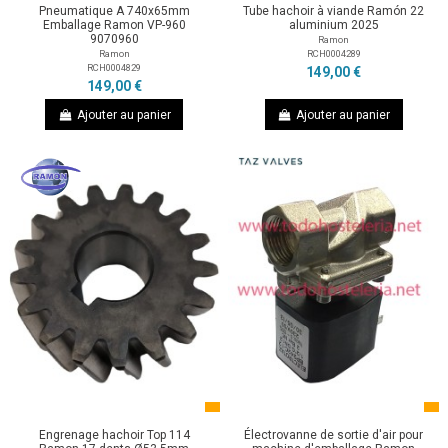
Pneumatique A 740x65mm
Tube hachoir à viande Ramón 22
Emballage Ramon VP-960
aluminium 2025
9070960
Ramon
RCH0004289
Ramon
RCH0004829
149,00 €
149,00 €
Ajouter au panier
Ajouter au panier
Engrenage hachoir Top 114
Électrovanne de sortie d'air pour