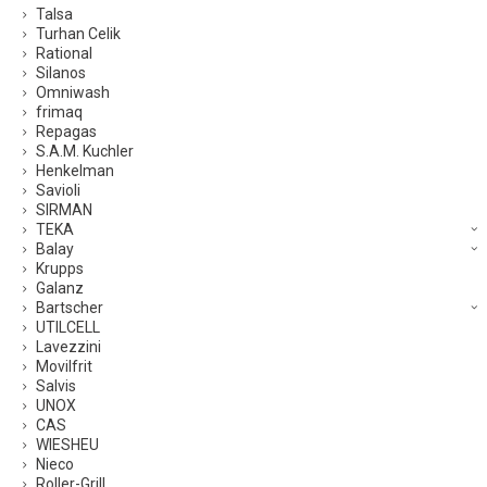
Talsa
Turhan Celik
Rational
Silanos
Omniwash
frimaq
Repagas
S.A.M. Kuchler
Henkelman
Savioli
SIRMAN
TEKA
Balay
Krupps
Galanz
Bartscher
UTILCELL
Lavezzini
Movilfrit
Salvis
UNOX
CAS
WIESHEU
Nieco
Roller-Grill