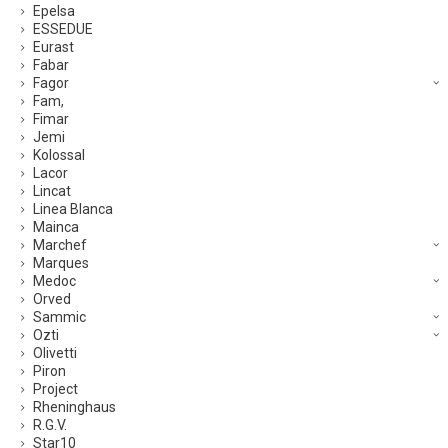
Epelsa
ESSEDUE
Eurast
Fabar
Fagor
Fam,
Fimar
Jemi
Kolossal
Lacor
Lincat
Linea Blanca
Mainca
Marchef
Marques
Medoc
Orved
Sammic
Ozti
Olivetti
Piron
Project
Rheninghaus
R.G.V.
Star10