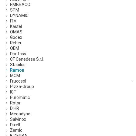
EMBRACO
SPM
DYNAMIC
ITV
Kastel
OMAS
Godex
Reber
OEM
Danfoss
CF Cenedese S.r.l.
Stabilus
Ramon
MCM
Frucosol
Pizza-Group
IGF
Euromatic
Rotor
DIHR
Megadyne
Salvinox
Dixell
Zemic
BIZERBA