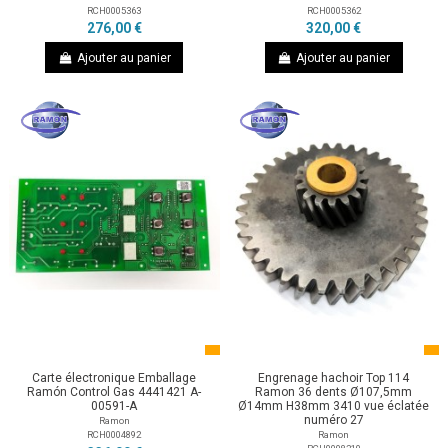
RCH0005363
RCH0005362
276,00 €
320,00 €
Ajouter au panier
Ajouter au panier
Carte électronique Emballage
Engrenage hachoir Top 114
Ramón Control Gas 4441421 A-
Ramon 36 dents Ø107,5mm
00591-A
Ø14mm H38mm 3410 vue éclatée
numéro 27
Ramon
RCH0004892
Ramon