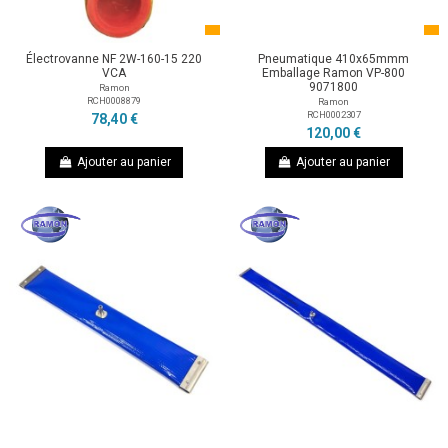
Électrovanne NF 2W-160-15 220
Pneumatique 410x65mmm
VCA
Emballage Ramon VP-800
9071800
Ramon
RCH0008879
Ramon
RCH0002307
78,40 €
120,00 €
Ajouter au panier
Ajouter au panier