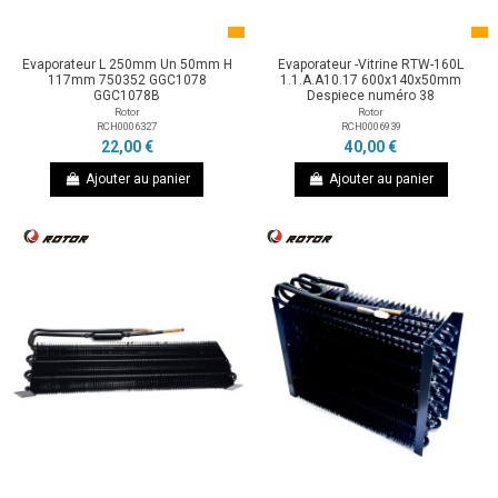
Evaporateur L 250mm Un 50mm H
Evaporateur -Vitrine RTW-160L
117mm 750352 GGC1078
1.1.A.A10.17 600x140x50mm
GGC1078B
Despiece numéro 38
Rotor
Rotor
RCH0006327
RCH0006939
22,00 €
40,00 €
Ajouter au panier
Ajouter au panier