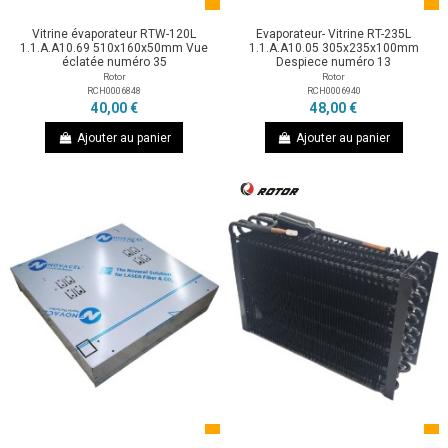
Vitrine évaporateur RTW-120L
Evaporateur- Vitrine RT-235L
1.1.A.A10.69 510x160x50mm Vue
1.1.A.A10.05 305x235x100mm
éclatée numéro 35
Despiece numéro 13
Rotor
Rotor
RCH0006848
RCH0006940
40,00 €
48,00 €
Ajouter au panier
Ajouter au panier