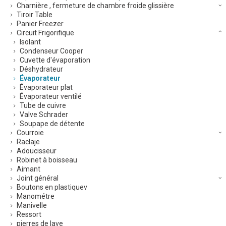
Charnière , fermeture de chambre froide glissière
Tiroir Table
Panier Freezer
Circuit Frigorifique
Isolant
Condenseur Cooper
Cuvette d'évaporation
Déshydrateur
Évaporateur
Évaporateur plat
Évaporateur ventilé
Tube de cuivre
Valve Schrader
Soupape de détente
Courroie
Raclaje
Adoucisseur
Robinet à boisseau
Aimant
Joint général
Boutons en plastiquev
Manométre
Manivelle
Ressort
pierres de lave