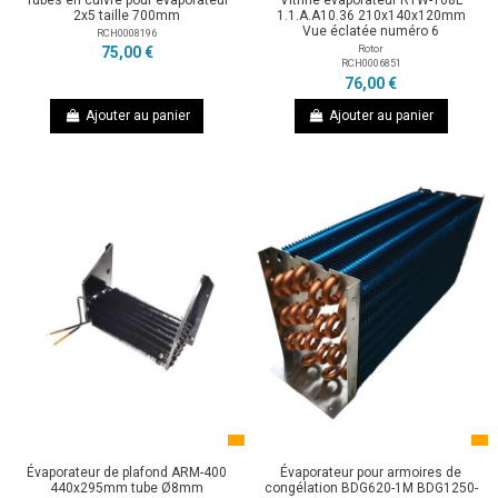
Tubes en cuivre pour évaporateur
Vitrine évaporateur RTW-108L
2x5 taille 700mm
1.1.A.A10.36 210x140x120mm
Vue éclatée numéro 6
RCH0008196
Rotor
75,00 €
RCH0006851
76,00 €
Ajouter au panier
Ajouter au panier
Évaporateur de plafond ARM-400
Évaporateur pour armoires de
440x295mm tube Ø8mm
congélation BDG620-1M BDG1250-