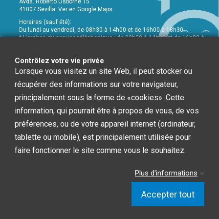
Avda. Roberto Osborne 15
41007 Sevilla.
Ver en Google Maps
Horaires (sauf été):
Du lundi au vendredi, de 08h30 à 14h00 et de 16h00 à 18h30.
* Horaires du service téléphonique : de 09h00 à 14h00 et de 16h00 à
18h00
+34 954 072 580
Contrôlez votre vie privée
Lorsque vous visitez un site Web, il peut stocker ou
Service Clients
:
info@chefglobal.es
récupérer des informations sur votre navigateur,
principalement sous la forme de «cookies». Cette
Follow us
information, qui pourrait être à propos de vous, de vos
préférences, ou de votre appareil internet (ordinateur,
Newsletter
tablette ou mobile), est principalement utilisée pour
faire fonctionner le site comme vous le souhaitez.
Vous pouvez vous désinscrire à tout moment. Vous
Plus d'informations
trouverez pour cela nos informations de contact dans
les conditions d'utilisation du site.
Accepter tout
Chef Global © 2020 | Diseño Web: Starenlared
Contrôlez votre vie privée