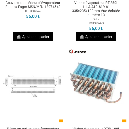
Couvercle supérieur d'évaporateur
Vitrine évaporateur RT-280L
Edenox Fagor MSN/MFN 12074540
1.1.A.A10.A19.A1
335x235x100mm Vue éclatée
RCH0009574
numéro 13
56,00 €
Rotor
RCH0006949
56,00 €
Ajouter au panier
Ajouter au panier