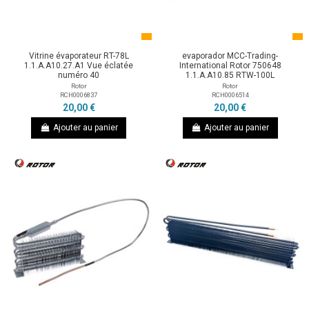
Vitrine évaporateur RT-78L
evaporador MCC-Trading-
1.1.A.A10.27.A1 Vue éclatée
International Rotor 750648
numéro 40
1.1.A.A10.85 RTW-100L
Rotor
Rotor
RCH0006837
RCH0006514
20,00 €
20,00 €
Ajouter au panier
Ajouter au panier