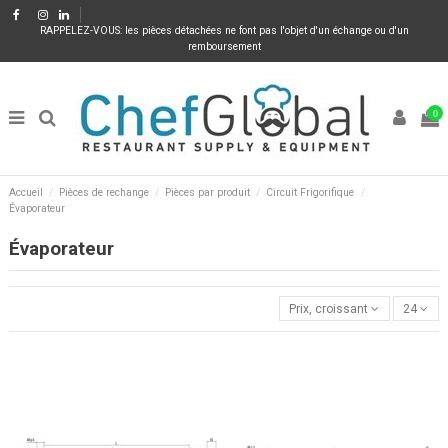
RAPPELEZ-VOUS: les pièces détachées ne font pas l'objet d'un échange ou d'un
remboursement
0
Accueil
Pièces de rechange
Pièces par produit
Circuit Frigorifique
Évaporateur
Évaporateur
Prix, croissant
24