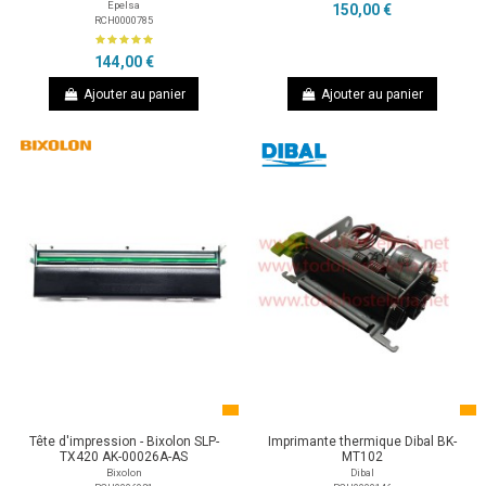
Epelsa
150,00 €
RCH0000785
144,00 €
Ajouter au panier
Ajouter au panier
Tête d'impression - Bixolon SLP-
Imprimante thermique Dibal BK-
TX420 AK-00026A-AS
MT102
Bixolon
Dibal