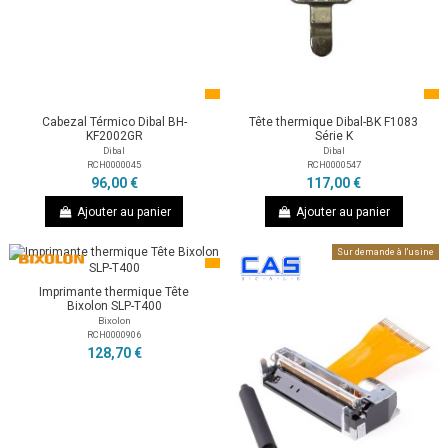
Cabezal Térmico Dibal BH-
Tête thermique Dibal-BK F1083
KF2002GR
Série K
Dibal
Dibal
RCH0000045
RCH0000547
96,00 €
117,00 €
Ajouter au panier
Ajouter au panier
Sur demande à l'usine
Imprimante thermique Tête
Bixolon SLP-T400
Bixolon
RCH0000906
128,70 €