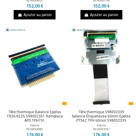
RCH0006931
RCH0000146
152,00 €
152,00 €
Ajouter au panier
Ajouter au panier
Tête thermique Balance Epelsa
Tête thermique 598002339
TX56-8225 598002351 Remplace
balance Étiqueteuse 60mm Epelsa
APS TPH791
PT562 TPH 60mm 598002339
Epelsa
Epelsa
RCH0004980
RCH0003187
176,00 €
176,00 €