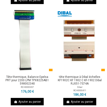
Ajouter au panier
Ajouter au panier
Tête thermique, Balance Epelsa
tête thermique à Dibal échelles
PRT pour 2200 LPM TPX8225AB1
KF1902C KF 1902 C KF-1902 Dibal
598002340
RJ051-7S74A
RCH0000657
Dibal
RCH0000411
176,00 €
184,00 €
Ajouter au panier
Ajouter au panier