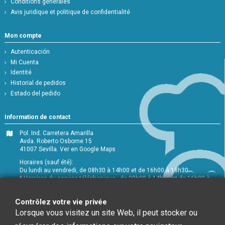
Conditions générales
Avis juridique et politique de confidentialité
Mon compte
Autenticación
Mi Cuenta
Identité
Historial de pedidos
Estado del pedido
Information de contact
Pol. Ind. Carretera Amarilla
Avda. Roberto Osborne 15
41007 Sevilla.
Ver en Google Maps
Horaires (sauf été):
Du lundi au vendredi, de 08h30 à 14h00 et de 16h00 à 18h30.
* Horaires du service téléphonique : de 09h00 à 14h00 et de 16h00 à
18h00
+34 954 072 580
Contrôlez votre vie privée
Lorsque vous visitez un site Web, il peut stocker ou
Service Clients
:
info@chefglobal.es