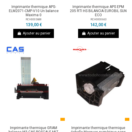
Imprimante thermique APS-
Imprimante thermique APS EPM
ELM2071-CMP-V10 Un balance
205 RTI HS BILANCIA EUROBIL SUN
Maxima 0
ECO
RCH0003688
RCH0000663
139,00 €
142,00 €
Ajouter au panier
Ajouter au panier
Imprimante thermique GRAM
Imprimante thermique thermique
balance M3 CAS POSCALE MLT-
échelle Marques numérique sans