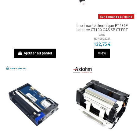
Sur demande à l'usine
Imprimante thermique PT486F
balance CT100 CAS SP-CT-PRT
CAS
RCH0004024
132,75 €
Ajouter au panier
View