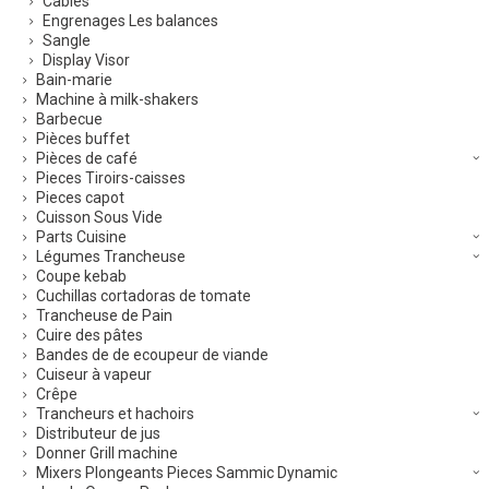
Câbles
Engrenages Les balances
Sangle
Display Visor
Bain-marie
Machine à milk-shakers
Barbecue
Pièces buffet
Pièces de café
Pieces Tiroirs-caisses
Pieces capot
Cuisson Sous Vide
Parts Cuisine
Légumes Trancheuse
Coupe kebab
Cuchillas cortadoras de tomate
Trancheuse de Pain
Cuire des pâtes
Bandes de de ecoupeur de viande
Cuiseur à vapeur
Crêpe
Trancheurs et hachoirs
Distributeur de jus
Donner Grill machine
Mixers Plongeants Pieces Sammic Dynamic