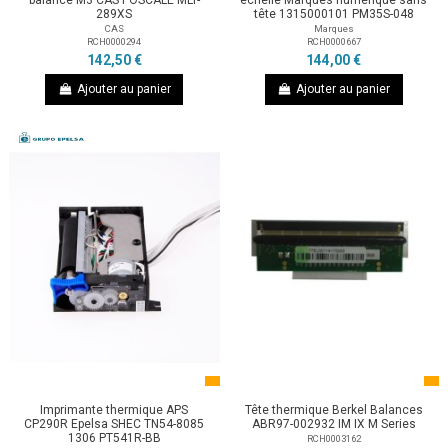
289XS
tête 1315000101 PM35S-048
CAS
Marques
RCH0000294
RCH0000667
142,50 €
144,00 €
Ajouter au panier
Ajouter au panier
Imprimante thermique APS
Tête thermique Berkel Balances
CP290R Epelsa SHEC TN54-8085
ABR97-002932 IM IX M Series
1306 PT541R-BB
RCH0003162