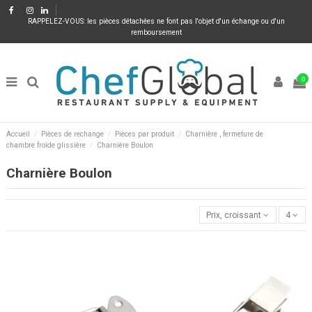
RAPPELEZ-VOUS: les pièces détachées ne font pas l'objet d'un échange ou d'un
remboursement
0
Accueil
Pièces de rechange
Pièces par produit
Charnière , fermeture de
chambre froide glissière
Charnière Boulon
Charnière Boulon
Prix, croissant
4