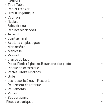
Serrure
Tiroir Table
Panier Freezer
Circuit Frigorifique
Courroie
Raclaje
Adoucisseur
Robinet à boisseau
Aimant
Joint général
Boutons en plastiquev
Manométre
Manivelle
Ressort
pierres de lave
Pieds, Pieds réglables, Bouchons des pieds
Plaque de céramique
Portes Tiroirs Priolinox
Grille
Les ressorts à gaz - Ressorts
Roulement de retenue
Roulements
Roues
Support panier
Pièces électriques