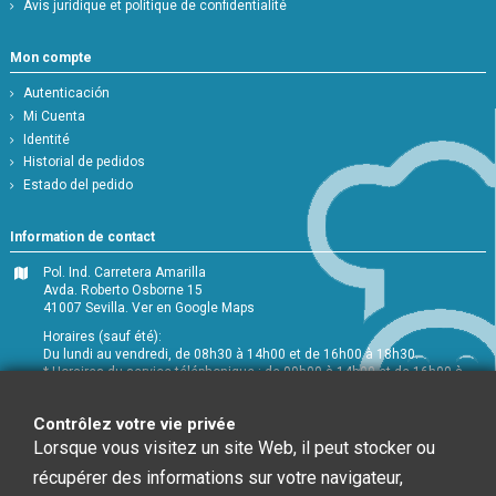
Avis juridique et politique de confidentialité
Mon compte
Autenticación
Mi Cuenta
Identité
Historial de pedidos
Estado del pedido
Information de contact
Pol. Ind. Carretera Amarilla
Avda. Roberto Osborne 15
41007 Sevilla.
Ver en Google Maps
Horaires (sauf été):
Du lundi au vendredi, de 08h30 à 14h00 et de 16h00 à 18h30.
* Horaires du service téléphonique : de 09h00 à 14h00 et de 16h00 à
18h00
+34 954 072 580
Contrôlez votre vie privée
Lorsque vous visitez un site Web, il peut stocker ou
Service Clients
:
info@chefglobal.es
récupérer des informations sur votre navigateur,