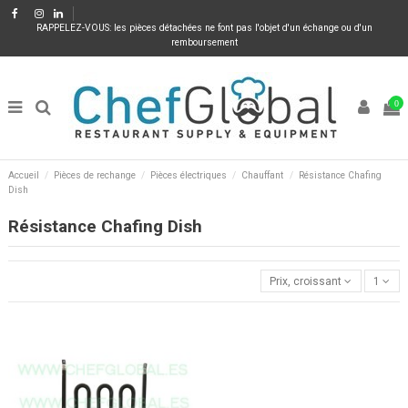
RAPPELEZ-VOUS: les pièces détachées ne font pas l'objet d'un échange ou d'un
remboursement
0
Accueil
Pièces de rechange
Pièces électriques
Chauffant
Résistance Chafing
Dish
Résistance Chafing Dish
Prix, croissant
1