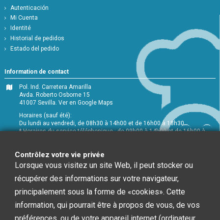
Autenticación
Mi Cuenta
Identité
Historial de pedidos
Estado del pedido
Information de contact
Pol. Ind. Carretera Amarilla
Avda. Roberto Osborne 15
41007 Sevilla.
Ver en Google Maps
Horaires (sauf été):
Du lundi au vendredi, de 08h30 à 14h00 et de 16h00 à 18h30.
* Horaires du service téléphonique : de 09h00 à 14h00 et de 16h00 à
18h00
+34 954 072 580
Contrôlez votre vie privée
Lorsque vous visitez un site Web, il peut stocker ou
Service Clients
:
info@chefglobal.es
récupérer des informations sur votre navigateur,
principalement sous la forme de «cookies». Cette
Follow us
information, qui pourrait être à propos de vous, de vos
préférences, ou de votre appareil internet (ordinateur,