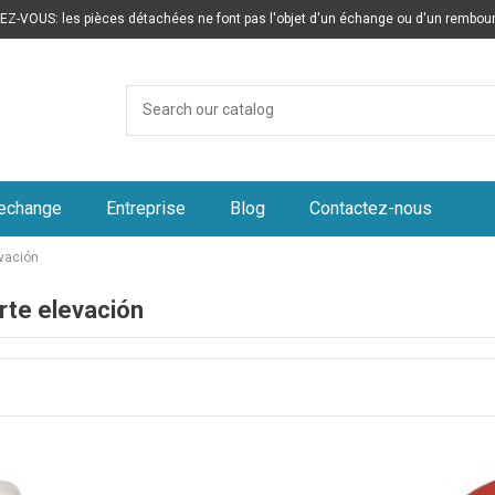
Z-VOUS: les pièces détachées ne font pas l'objet d'un échange ou d'un rembo
rechange
Entreprise
Blog
Contactez-nous
vación
rte elevación