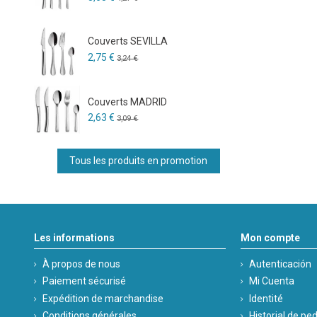
Couverts SEVILLA
2,75 €
3,24 €
Couverts MADRID
2,63 €
3,09 €
Tous les produits en promotion
Les informations
Mon compte
À propos de nous
Autenticación
Paiement sécurisé
Mi Cuenta
Expédition de marchandise
Identité
Conditions générales
Historial de pe