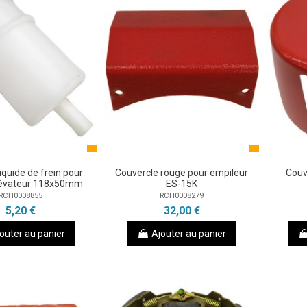
iquide de frein pour
Couvercle rouge pour empileur
Couv
élévateur 118x50mm
ES-15K
RCH0008855
RCH0008279
5,20 €
32,00 €
outer au panier
Ajouter au panier