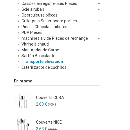
Caisses enregistreuses Pièces
Scie à ruban
Operculeuse pièces
Grille-pain Salamandre parties
Pièces Chocolat Laitieres
PDV Pièces
machines a vide Pieces de rechange
Vitrine à chaud
Madurador de Carne
Sartén Basculante
Transporte elevación
Esterilizador de cuchillos
En promo
Couverts CUBA
2,63 €
3,09 €
Couverts NICE
3,63 €
4,27 €