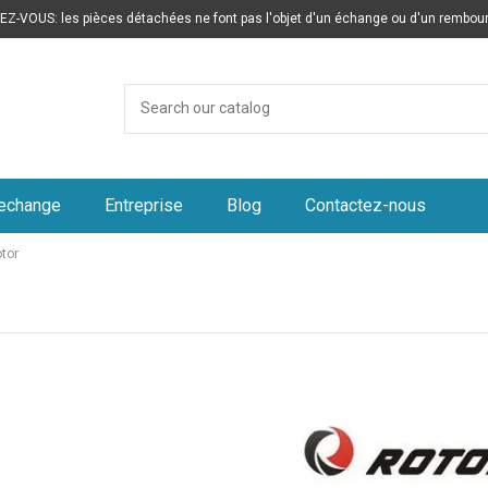
Z-VOUS: les pièces détachées ne font pas l'objet d'un échange ou d'un rembo
rechange
Entreprise
Blog
Contactez-nous
tor