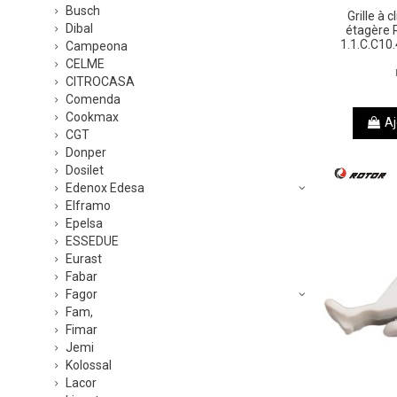
Busch
Grille à 
Dibal
étagère 
1.1.C.C10.
Campeona
CELME
CITROCASA
Comenda
Cookmax
Aj
CGT
Donper
Dosilet
Edenox Edesa
Elframo
Epelsa
ESSEDUE
Eurast
Fabar
Fagor
Fam,
Fimar
Jemi
Kolossal
Lacor