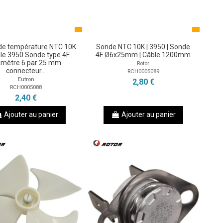
de température NTC 10K
Sonde NTC 10K | 3950 | Sonde
le 3950 Sonde type 4F
4F Ø6x25mm | Câble 1200mm
amètre 6 par 25 mm
Rotor
connecteur...
RCH0005089
Eutron
2,80 €
RCH0005088
2,40 €
Ajouter au panier
Ajouter au panier