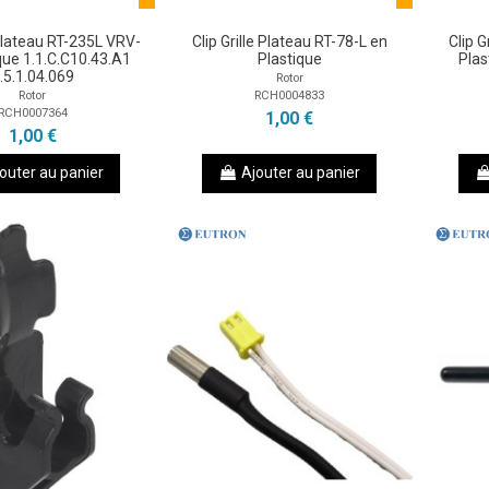
 Plateau RT-235L VRV-
Clip Grille Plateau RT-78-L en
Clip G
que 1.1.C.C10.43.A1
Plastique
Plas
.5.1.04.069
Rotor
RCH0004833
Rotor
RCH0007364
1,00 €
1,00 €
outer au panier
Ajouter au panier