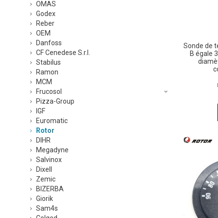
OMAS
Godex
Reber
OEM
Danfoss
Sonde de 
CF Cenedese S.r.l.
B égale 
diamè
Stabilus
c
Ramon
MCM
Frucosol
Pizza-Group
IGF
Euromatic
Rotor
DIHR
Megadyne
Salvinox
Dixell
Zemic
BIZERBA
Giorik
Sam4s
Colged