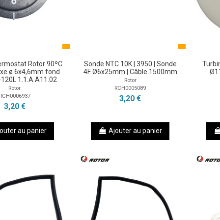
ermostat Rotor 90ºC
Sonde NTC 10K | 3950 | Sonde
Turbi
e ø 6x4,6mm fond
4F Ø6x25mm | Câble 1500mm
Ø1
-120L 1.1.A.A11.02
Rotor
RCH0005089
Rotor
RCH0006937
3,20 €
3,20 €
outer au panier
Ajouter au panier