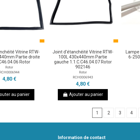
anchéité Vitrine RTW-
Joint d'étanchéité Vitrine RTW-
Lampe L
440mm Partie droite
100L 430x440mm Partie
6-25
.C46.04.06 Rotor
gauche 1.1.C.C46.04.07 Rotor
902146
Rotor
RCH0006944
Rotor
RCH0006943
4,80 €
4,80 €
outer au panier
Ajouter au panier
1
2
3
4
Information de contact