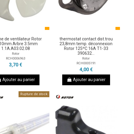
ne de ventilateur Rotor
thermostat contact dist.trou
10mm Arbre 3.5mm
23,8mm temp. déconnexion
1.1A.A03.02.08
Rotor 125ºC 16A T1-33
390632...
Rotor
RCH0006963
Rotor
RCH0005191
3,70 €
4,00 €
Ajouter au panier
Ajouter au panier
Rupture de stock