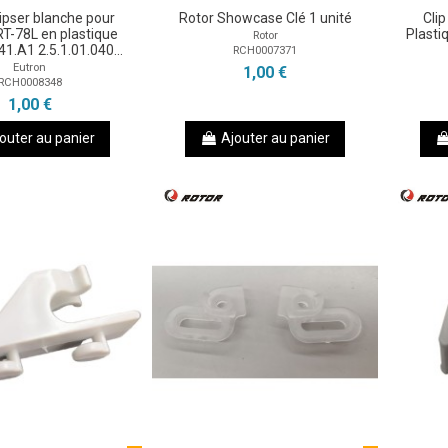
clipser blanche pour
Rotor Showcase Clé 1 unité
Clip
RT-78L en plastique
Plasti
Rotor
41.A1 2.5.1.01.040...
RCH0007371
Eutron
1,00 €
RCH0008348
1,00 €
outer au panier
Ajouter au panier