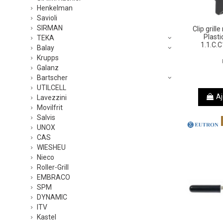
Henkelman
Savioli
SIRMAN
Clip grill
Plasti
TEKA
1.1.C.
Balay
Krupps
Galanz
Bartscher
UTILCELL
Aj
Lavezzini
Movilfrit
Salvis
UNOX
CAS
WIESHEU
Nieco
Roller-Grill
EMBRACO
SPM
DYNAMIC
ITV
Kastel