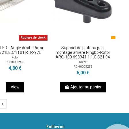
Rupture de stock
ED - Angle droit - Rotor
Support de plateau pos.
0/21LED/1T01 RTR-97L
montage arrière Ningbo-Rotor
ARC-100 698941 1.1.C.C21.04
Rotor
RCH0006936
Rotor
RCH0005255
4,80 €
6,00 €
View
Ajouter au panier
Follow us