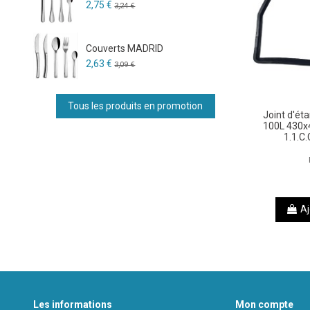
2,75 €
3,24 €
Couverts MADRID
2,63 €
3,09 €
Tous les produits en promotion
Joint d'ét
100L 430x
1.1.C
Aj
Les informations
Mon compte