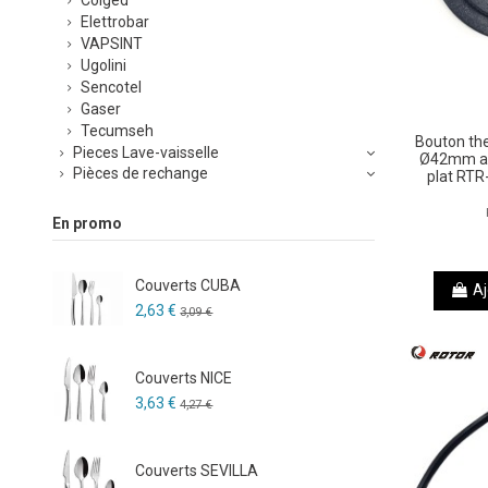
Elettrobar
VAPSINT
Ugolini
Sencotel
Gaser
Tecumseh
Bouton th
Pieces Lave-vaisselle
Ø42mm ax
Pièces de rechange
plat RTR
En promo
Couverts CUBA
Aj
2,63 €
3,09 €
Couverts NICE
3,63 €
4,27 €
Couverts SEVILLA