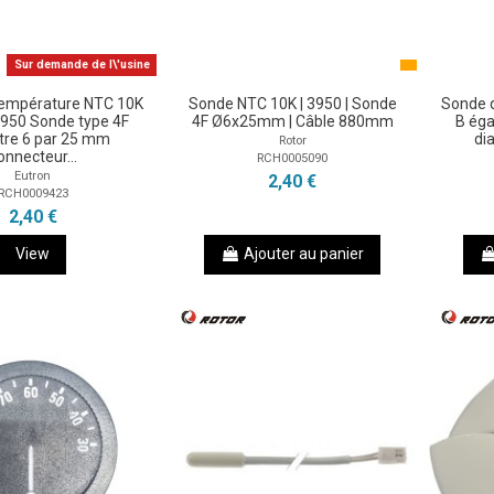
Sur demande de l\'usine
température NTC 10K
Sonde NTC 10K | 3950 | Sonde
Sonde 
3950 Sonde type 4F
4F Ø6x25mm | Câble 880mm
B éga
tre 6 par 25 mm
di
Rotor
onnecteur...
RCH0005090
Eutron
2,40 €
RCH0009423
2,40 €
View
Ajouter au panier