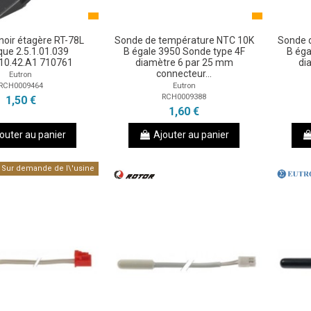
e noir étagère RT-78L
Sonde de température NTC 10K
Sonde 
que 2.5.1.01.039
B égale 3950 Sonde type 4F
B éga
C10.42.A1 710761
diamètre 6 par 25 mm
di
connecteur...
Eutron
RCH0009464
Eutron
RCH0009388
1,50 €
1,60 €
outer au panier
Ajouter au panier
Sur demande de l\'usine