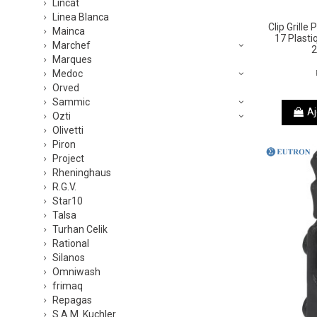
Lincat
Linea Blanca
Clip Grille
Mainca
17 Plasti
Marchef
2
Marques
Medoc
Orved
Sammic
Aj
Ozti
Olivetti
Piron
Project
Rheninghaus
R.G.V.
Star10
Talsa
Turhan Celik
Rational
Silanos
Omniwash
frimaq
Repagas
S.A.M. Kuchler