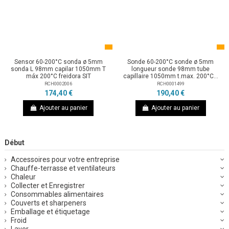
Sensor 60-200°C sonda ø 5mm
Sonde 60-200°C sonde ø 5mm
sonda L 98mm capilar 1050mm T
longueur sonde 98mm tube
máx 200°C freidora SIT
capillaire 1050mm t.max. 200°C...
RCH0002006
RCH0001499
174,40 €
190,40 €
Ajouter au panier
Ajouter au panier
Début
Accessoires pour votre entreprise
Chauffe-terrasse et ventilateurs
Chaleur
Collecter et Enregistrer
Consommables alimentaires
Couverts et sharpeners
Emballage et étiquetage
Froid
Laver