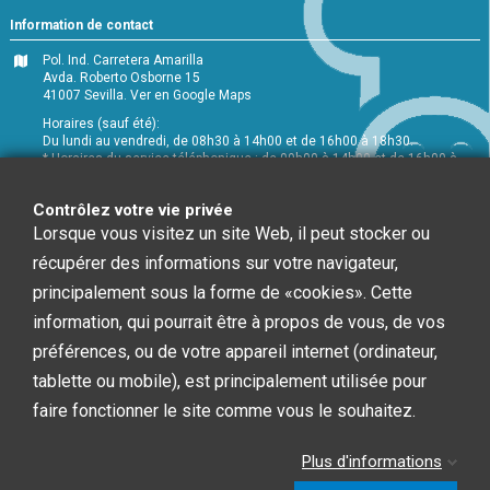
Information de contact
Pol. Ind. Carretera Amarilla
Avda. Roberto Osborne 15
41007 Sevilla.
Ver en Google Maps
Horaires (sauf été):
Du lundi au vendredi, de 08h30 à 14h00 et de 16h00 à 18h30.
* Horaires du service téléphonique : de 09h00 à 14h00 et de 16h00 à
18h00
+34 954 072 580
Contrôlez votre vie privée
Lorsque vous visitez un site Web, il peut stocker ou
Service Clients
:
info@chefglobal.es
récupérer des informations sur votre navigateur,
principalement sous la forme de «cookies». Cette
Follow us
information, qui pourrait être à propos de vous, de vos
préférences, ou de votre appareil internet (ordinateur,
Newsletter
tablette ou mobile), est principalement utilisée pour
faire fonctionner le site comme vous le souhaitez.
Vous pouvez vous désinscrire à tout moment. Vous
Plus d'informations
trouverez pour cela nos informations de contact dans
les conditions d'utilisation du site.